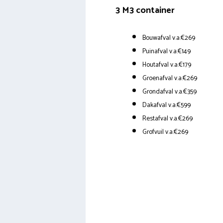
3 M3 container
Bouwafval v.a.€269
Puinafval v.a.€149
Houtafval v.a.€179
Groenafval v.a.€269
Grondafval v.a.€359
Dakafval v.a.€599
Restafval v.a.€269
Grofvuil v.a.€269