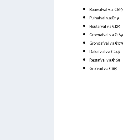
Bouwafval v.a. €169
Puinafval v.a.€119
Houtafval v.a.€129
Groenafval v.a.€169
Grondafval v.a.€179
Dakafval v.a.€249
Restafval v.a.€169
Grofvuil v.a.€169