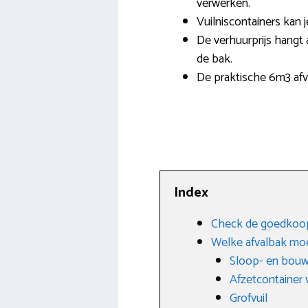
verwerken.
Vuilniscontainers kan 
De verhuurprijs hangt 
de bak.
De praktische 6m3 afva
Index
Check de goedkoops
Welke afvalbak moe
Sloop- en bouw
Afzetcontainer
Grofvuil