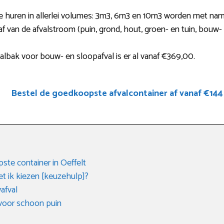
je huren in allerlei volumes: 3m3, 6m3 en 10m3 worden met name
af van de afvalstroom (puin, grond, hout, groen- en tuin, bouw
lbak voor bouw- en sloopafval is er al vanaf €369,00.
Bestel de goedkoopste afvalcontainer af vanaf €144
te container in Oeffelt
t ik kiezen [keuzehulp]?
afval
 voor schoon puin