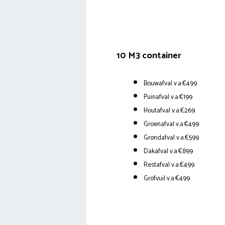
10 M3 container
Bouwafval v.a.€499
Puinafval v.a.€199
Houtafval v.a.€269
Groenafval v.a.€499
Grondafval v.a.€599
Dakafval v.a.€899
Restafval v.a.€499
Grofvuil v.a.€499