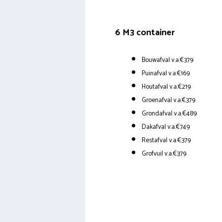
6 M3 container
Bouwafval v.a.€379
Puinafval v.a.€169
Houtafval v.a.€219
Groenafval v.a.€379
Grondafval v.a.€489
Dakafval v.a.€749
Restafval v.a.€379
Grofvuil v.a.€379