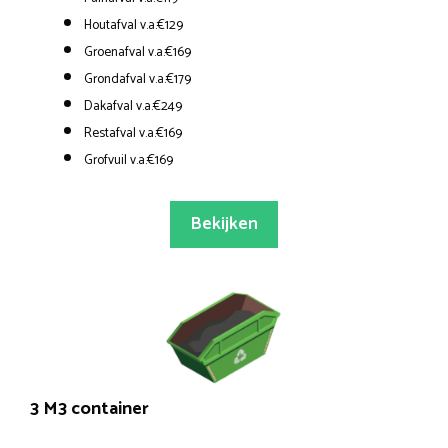
Houtafval v.a.€129
Groenafval v.a.€169
Grondafval v.a.€179
Dakafval v.a.€249
Restafval v.a.€169
Grofvuil v.a.€169
Bekijken
3 M3 container