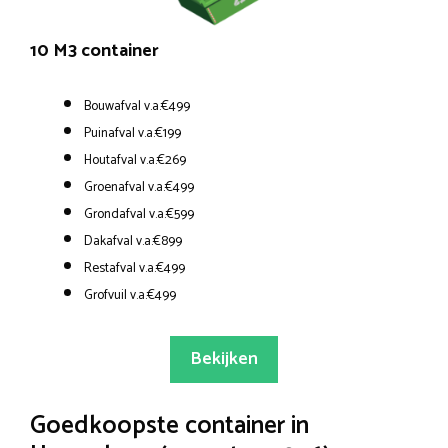
10 M3 container
Bouwafval v.a.€499
Puinafval v.a.€199
Houtafval v.a.€269
Groenafval v.a.€499
Grondafval v.a.€599
Dakafval v.a.€899
Restafval v.a.€499
Grofvuil v.a.€499
Bekijken
Goedkoopste container in