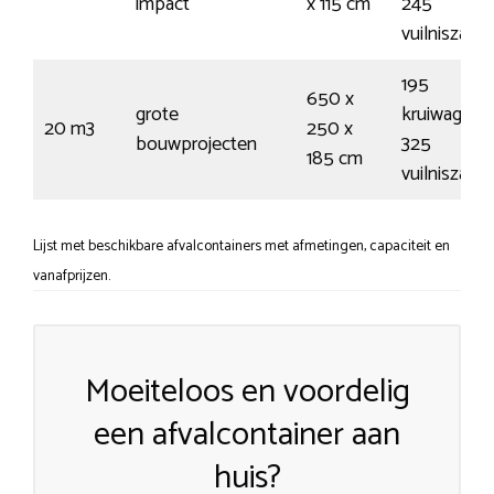
impact
x 115 cm
245
vuilniszakk
195
650 x
grote
kruiwagens
20 m3
250 x
bouwprojecten
325
185 cm
vuilniszakk
Lijst met beschikbare afvalcontainers met afmetingen, capaciteit en
vanafprijzen.
Moeiteloos en voordelig
een afvalcontainer aan
huis?