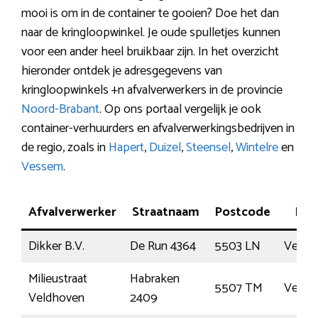
mooi is om in de container te gooien? Doe het dan
naar de kringloopwinkel. Je oude spulletjes kunnen
voor een ander heel bruikbaar zijn. In het overzicht
hieronder ontdek je adresgegevens van
kringloopwinkels +n afvalverwerkers in de provincie
Noord-Brabant
. Op ons portaal vergelijk je ook
container-verhuurders en afvalverwerkingsbedrijven in
de regio, zoals in
Hapert
,
Duizel
,
Steensel
,
Wintelre
en
Vessem
.
Afvalverwerker
Straatnaam
Postcode
Plaa
Dikker B.V.
De Run 4364
5503 LN
Veldh
Milieustraat
Habraken
5507 TM
Veldh
Veldhoven
2409