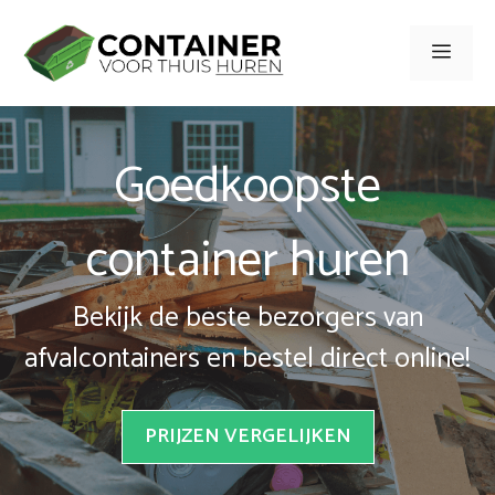
Spring
naar
Men
inhoud
Goedkoopste
container huren
Bekijk de beste bezorgers van
afvalcontainers en bestel direct online!
PRIJZEN VERGELIJKEN