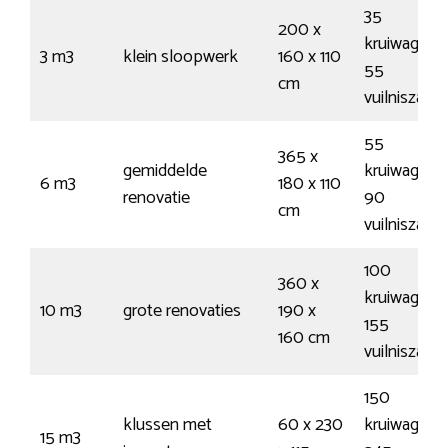
35
200 x
kruiwagens
3 m3
klein sloopwerk
160 x 110
55
cm
vuilniszakk
55
365 x
gemiddelde
kruiwagens
6 m3
180 x 110
renovatie
90
cm
vuilniszakk
100
360 x
kruiwagens
10 m3
grote renovaties
190 x
155
160 cm
vuilniszakk
150
klussen met
60 x 230
kruiwagens
15 m3