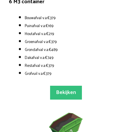
6 M3 container
Bouwafval v.a.€379
Puinafval v.a.€169
Houtafval v.a.€219
Groenafval v.a.€379
Grondafval v.a.€489
Dakafval v.a.€749
Restafval v.a.€379
Grofvuil v.a.€379
Bekijken