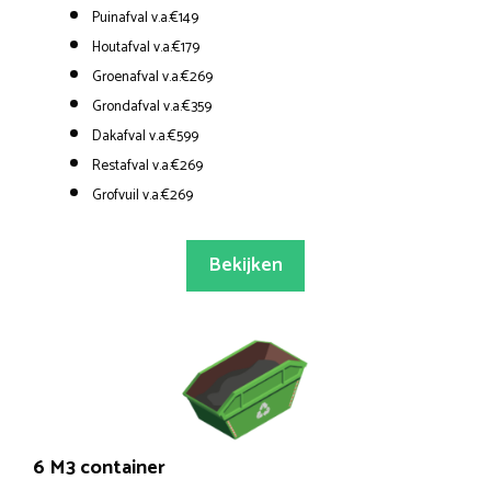
Puinafval v.a.€149
Houtafval v.a.€179
Groenafval v.a.€269
Grondafval v.a.€359
Dakafval v.a.€599
Restafval v.a.€269
Grofvuil v.a.€269
Bekijken
6 M3 container