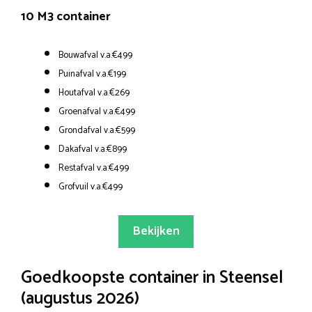
10 M3 container
Bouwafval v.a.€499
Puinafval v.a.€199
Houtafval v.a.€269
Groenafval v.a.€499
Grondafval v.a.€599
Dakafval v.a.€899
Restafval v.a.€499
Grofvuil v.a.€499
Bekijken
Goedkoopste container in Steensel
(augustus 2026)