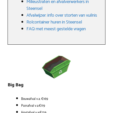
Milieustraten en afvalverwerkers in
Steensel
Afvalwijzer: info over storten van vuilnis
Rolcontainer huren in Steensel
FAQ met meest gestelde vragen
Big Bag
Bouwafval v.a. €169
Puinafval v.a.€119
Houtafval v.a.€129