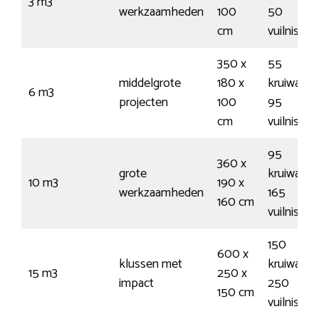
3 m3
werkzaamheden
100
50
cm
vuilnisza
350 x
55
middelgrote
180 x
kruiwagen
6 m3
projecten
100
95
cm
vuilnisza
95
360 x
grote
kruiwagen
10 m3
190 x
werkzaamheden
165
160 cm
vuilnisza
150
600 x
klussen met
kruiwagen
15 m3
250 x
impact
250
150 cm
vuilnisza