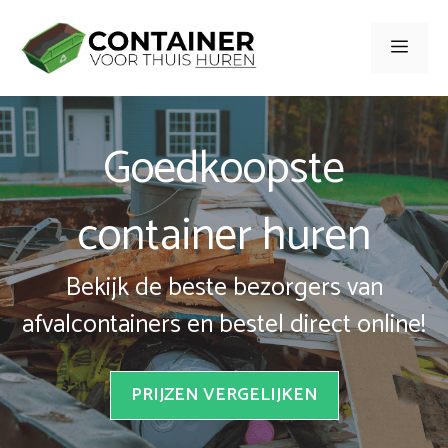
Spring
naar
Men
inhoud
Goedkoopste
container huren
Bekijk de beste bezorgers van
afvalcontainers en bestel direct online!
PRIJZEN VERGELIJKEN