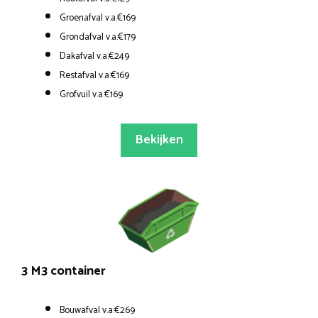
Groenafval v.a.€169
Grondafval v.a.€179
Dakafval v.a.€249
Restafval v.a.€169
Grofvuil v.a.€169
Bekijken
3 M3 container
Bouwafval v.a.€269