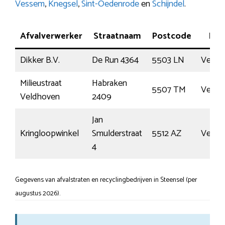
Vessem
,
Knegsel
,
Sint-Oedenrode
en
Schijndel
.
Afvalverwerker
Straatnaam
Postcode
Plaa
Dikker B.V.
De Run 4364
5503 LN
Veldh
Milieustraat
Habraken
5507 TM
Veldh
Veldhoven
2409
Jan
Kringloopwinkel
Smulderstraat
5512 AZ
Vess
4
Gegevens van afvalstraten en recyclingbedrijven in Steensel (per
augustus 2026).