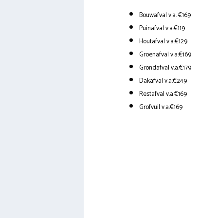
Bouwafval v.a. €169
Puinafval v.a.€119
Houtafval v.a.€129
Groenafval v.a.€169
Grondafval v.a.€179
Dakafval v.a.€249
Restafval v.a.€169
Grofvuil v.a.€169