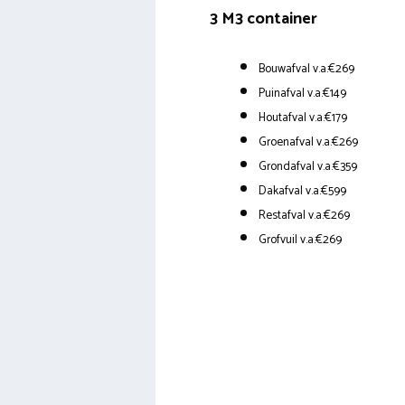
3 M3 container
Bouwafval v.a.€269
Puinafval v.a.€149
Houtafval v.a.€179
Groenafval v.a.€269
Grondafval v.a.€359
Dakafval v.a.€599
Restafval v.a.€269
Grofvuil v.a.€269