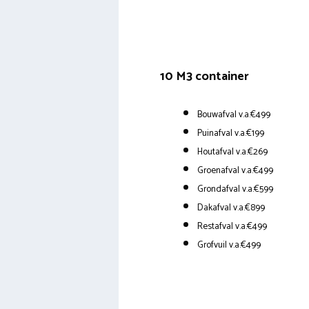
10 M3 container
Bouwafval v.a.€499
Puinafval v.a.€199
Houtafval v.a.€269
Groenafval v.a.€499
Grondafval v.a.€599
Dakafval v.a.€899
Restafval v.a.€499
Grofvuil v.a.€499