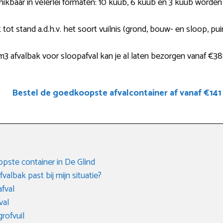
hikbaar in velerlei formaten: 10 kuub, 6 kuub en 3 kuub worde
tot stand a.d.h.v. het soort vuilnis (grond, bouw- en sloop, pui
3 afvalbak voor sloopafval kan je al laten bezorgen vanaf €38
Bestel de goedkoopste afvalcontainer af vanaf €141
ste container in De Glind
albak past bij mijn situatie?
fval
val
rofvuil