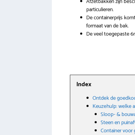
Afzetbakken zijn besc
particulieren.
De containerprijs komt 
formaat van de bak.
De veel toegepaste 6m
Index
Ontdek de goedkoop
Keuzehulp: welke afv
Sloop- & bouwa
Steen en puinaf
Container voor g