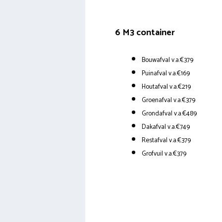
6 M3 container
Bouwafval v.a.€379
Puinafval v.a.€169
Houtafval v.a.€219
Groenafval v.a.€379
Grondafval v.a.€489
Dakafval v.a.€749
Restafval v.a.€379
Grofvuil v.a.€379