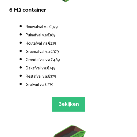
6 M3 container
Bouwafval v.a.€379
Puinafval v.a.€169
Houtafval v.a.€219
Groenafval v.a.€379
Grondafval v.a.€489
Dakafval v.a.€749
Restafval v.a.€379
Grofvuil v.a.€379
Bekijken