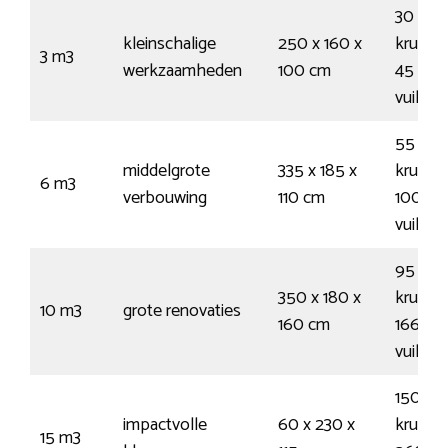
30
kleinschalige
250 x 160 x
kruiwa
3 m3
werkzaamheden
100 cm
45
vuilnis
55
middelgrote
335 x 185 x
kruiwa
6 m3
verbouwing
110 cm
100
vuilnis
95
350 x 180 x
kruiwa
10 m3
grote renovaties
160 cm
166
vuilnis
150
impactvolle
60 x 230 x
kruiwa
15 m3