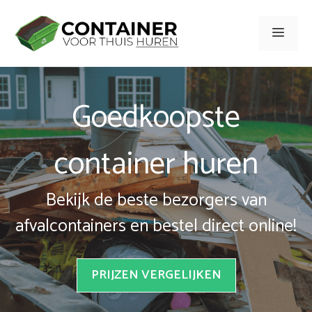
Spring
naar
Men
inhoud
Goedkoopste
container huren
Bekijk de beste bezorgers van
afvalcontainers en bestel direct online!
PRIJZEN VERGELIJKEN