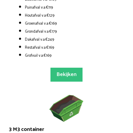
Puinafval v.a.€119
Houtafval v.a.€129
Groenafval v.a.€169
Grondafval v.a.€179
Dakafval v.a.€249
Restafval v.a.€169
Grofvuil v.a.€169
Bekijken
3 M3 container