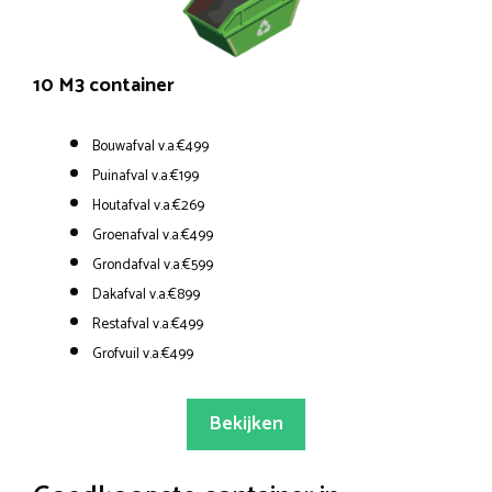
10 M3 container
Bouwafval v.a.€499
Puinafval v.a.€199
Houtafval v.a.€269
Groenafval v.a.€499
Grondafval v.a.€599
Dakafval v.a.€899
Restafval v.a.€499
Grofvuil v.a.€499
Bekijken