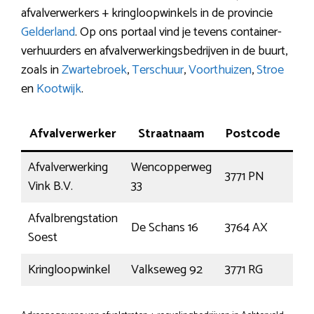
afvalverwerkers + kringloopwinkels in de provincie
Gelderland
. Op ons portaal vind je tevens container-
verhuurders en afvalverwerkingsbedrijven in de buurt,
zoals in
Zwartebroek
,
Terschuur
,
Voorthuizen
,
Stroe
en
Kootwijk
.
Afvalverwerker
Straatnaam
Postcode
Pl
Afvalverwerking
Wencopperweg
3771 PN
Bar
Vink B.V.
33
Afvalbrengstation
De Schans 16
3764 AX
Soe
Soest
Kringloopwinkel
Valkseweg 92
3771 RG
Bar