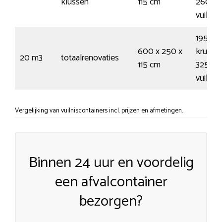
klussen
115 cm
260
vuilnis
195
600 x 250 x
kruiwa
20 m3
totaalrenovaties
115 cm
325
vuilnis
Vergelijking van vuilniscontainers incl. prijzen en afmetingen.
Binnen 24 uur en voordelig
een afvalcontainer
bezorgen?