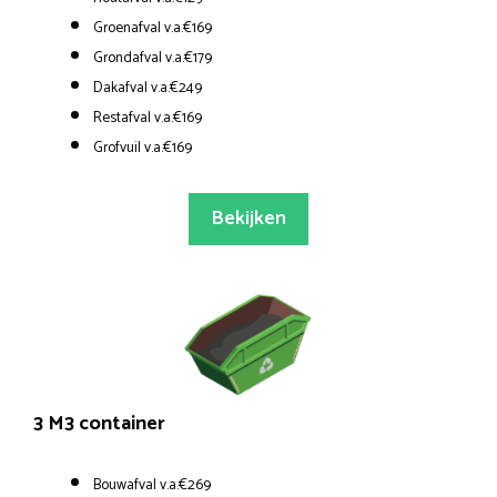
Groenafval v.a.€169
Grondafval v.a.€179
Dakafval v.a.€249
Restafval v.a.€169
Grofvuil v.a.€169
Bekijken
3 M3 container
Bouwafval v.a.€269