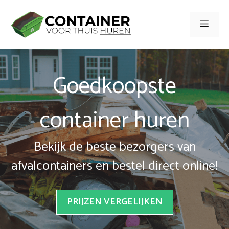
Spring
naar
Men
inhoud
Goedkoopste
container huren
Bekijk de beste bezorgers van
afvalcontainers en bestel direct online!
PRIJZEN VERGELIJKEN