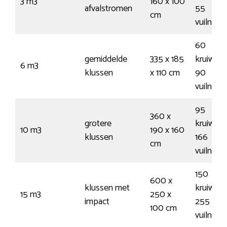
3 m3
160 x 100
afvalstromen
55
cm
vuilnisz
60
gemiddelde
335 x 185
kruiwage
6 m3
klussen
x 110 cm
90
vuilnisz
95
360 x
grotere
kruiwage
10 m3
190 x 160
klussen
166
cm
vuilnisz
150
600 x
klussen met
kruiwage
15 m3
250 x
impact
255
100 cm
vuilnisz