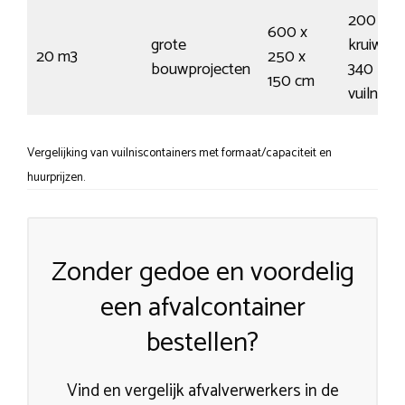
200
600 x
grote
kruiwage
20 m3
250 x
bouwprojecten
340
150 cm
vuilnisz
Vergelijking van vuilniscontainers met formaat/capaciteit en
huurprijzen.
Zonder gedoe en voordelig
een afvalcontainer
bestellen?
Vind en vergelijk afvalverwerkers in de