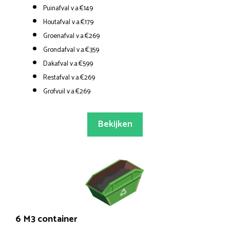
Puinafval v.a.€149
Houtafval v.a.€179
Groenafval v.a.€269
Grondafval v.a.€359
Dakafval v.a.€599
Restafval v.a.€269
Grofvuil v.a.€269
Bekijken
6 M3 container