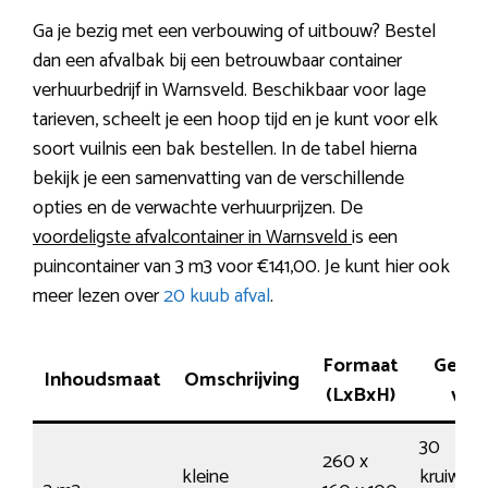
Ga je bezig met een verbouwing of uitbouw? Bestel
dan een afvalbak bij een betrouwbaar container
verhuurbedrijf in Warnsveld. Beschikbaar voor lage
tarieven, scheelt je een hoop tijd en je kunt voor elk
soort vuilnis een bak bestellen. In de tabel hierna
bekijk je een samenvatting van de verschillende
opties en de verwachte verhuurprijzen. De
voordeligste afvalcontainer in Warnsveld
is een
puincontainer van 3 m3 voor €141,00. Je kunt hier ook
meer lezen over
20 kuub afval
.
Formaat
Gesch
Inhoudsmaat
Omschrijving
(LxBxH)
voo
30
260 x
kleine
kruiwage