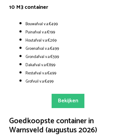
10 M3 container
Bouwafval v.a.€499
Puinafval v.a.€199
Houtafval v.a.€269
Groenafval v.a.€499
Grondafval v.a.€599
Dakafval v.a.€899
Restafval v.a.€499
Grofvuil v.a.€499
Bekijken
Goedkoopste container in
Warnsveld (augustus 2026)