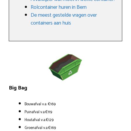
Rolcontainer huren in Bern
De meest gestelde vragen over
containers aan huis
Big Bag
Bouwafval v.a. €169
Puinafval v.a.€119
Houtafval v.a.€129
Groenafval v.a.€169