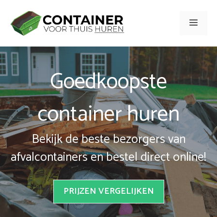
Spring
naar
Men
inhoud
Goedkoopste
container huren
Bekijk de beste bezorgers van
afvalcontainers en bestel direct online!
PRIJZEN VERGELIJKEN