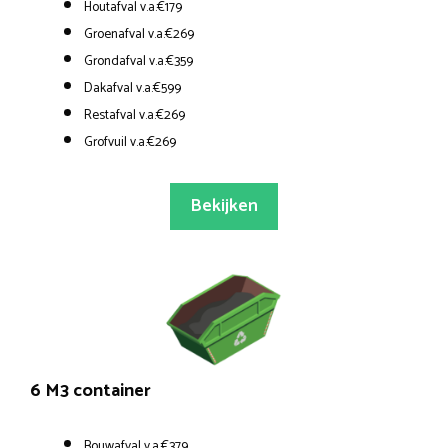
Houtafval v.a.€179
Groenafval v.a.€269
Grondafval v.a.€359
Dakafval v.a.€599
Restafval v.a.€269
Grofvuil v.a.€269
Bekijken
6 M3 container
Bouwafval v.a.€379