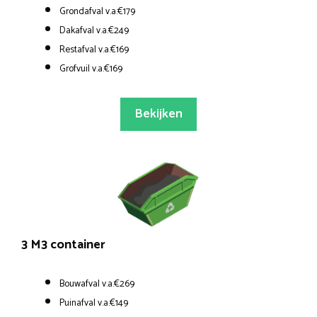
Grondafval v.a.€179
Dakafval v.a.€249
Restafval v.a.€169
Grofvuil v.a.€169
Bekijken
3 M3 container
Bouwafval v.a.€269
Puinafval v.a.€149