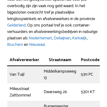
overbodig zijn zijn vaak nog geld waard. In het
bijgesloten overzicht tref je plaatselijke
kringloopwinkels en afvalverwerkers in de provincie
Gelderland
. Op ons portaal tref je ook container-
verhuurders en afvalverwerkingsbedrijven in naburige
plaatsen als
Nederhemert
,
Delwijnen
,
Kerkwijk
,
Bruchem
en
Nieuwaal
.
Afvalverwerker
Straatnaam
Postcode
Middelkampseweg
Van Tuijl
5311 PC
G
13
Milieustraat
Dwarsweg 26
5301 KT
Z
Zaltbommel
Burgemeester