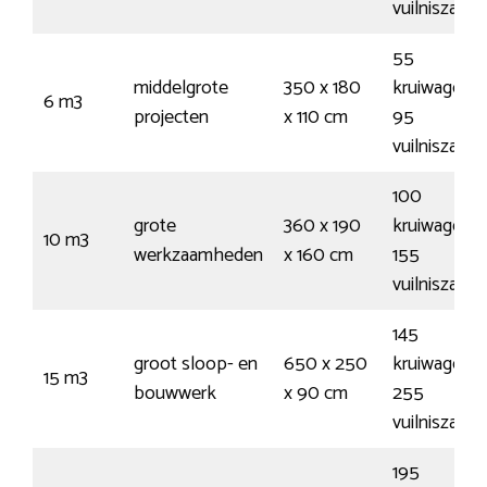
vuilniszakk
55
middelgrote
350 x 180
kruiwagens 
6 m3
projecten
x 110 cm
95
vuilniszakk
100
grote
360 x 190
kruiwagens 
10 m3
werkzaamheden
x 160 cm
155
vuilniszakk
145
groot sloop- en
650 x 250
kruiwagens 
15 m3
bouwwerk
x 90 cm
255
vuilniszakk
195