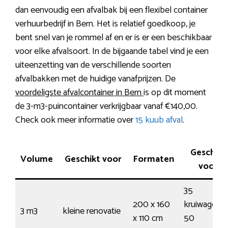
dan eenvoudig een afvalbak bij een flexibel container
verhuurbedrijf in Bern. Het is relatief goedkoop, je
bent snel van je rommel af en er is er een beschikbaar
voor elke afvalsoort. In de bijgaande tabel vind je een
uiteenzetting van de verschillende soorten
afvalbakken met de huidige vanafprijzen. De
voordeligste afvalcontainer in Bern
is op dit moment
de 3-m3-puincontainer verkrijgbaar vanaf €140,00.
Check ook meer informatie over
15 kuub afval
.
Geschikt
Volume
Geschikt voor
Formaten
voor
35
200 x 160
kruiwagens 
3 m3
kleine renovatie
x 110 cm
50