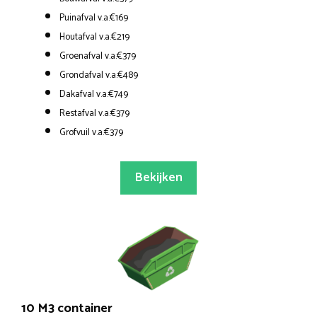
Puinafval v.a.€169
Houtafval v.a.€219
Groenafval v.a.€379
Grondafval v.a.€489
Dakafval v.a.€749
Restafval v.a.€379
Grofvuil v.a.€379
Bekijken
10 M3 container