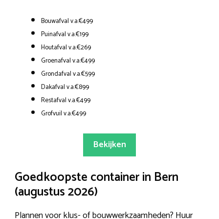
Bouwafval v.a.€499
Puinafval v.a.€199
Houtafval v.a.€269
Groenafval v.a.€499
Grondafval v.a.€599
Dakafval v.a.€899
Restafval v.a.€499
Grofvuil v.a.€499
Bekijken
Goedkoopste container in Bern
(augustus 2026)
Plannen voor klus- of bouwwerkzaamheden? Huur