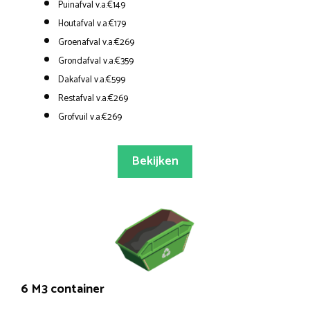
Puinafval v.a.€149
Houtafval v.a.€179
Groenafval v.a.€269
Grondafval v.a.€359
Dakafval v.a.€599
Restafval v.a.€269
Grofvuil v.a.€269
Bekijken
6 M3 container