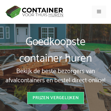
Spring
naar
Men
inhoud
Goedkoopste
container huren
Bekijk de beste bezorgers van
afvalcontainers en bestel direct online!
PRIJZEN VERGELIJKEN