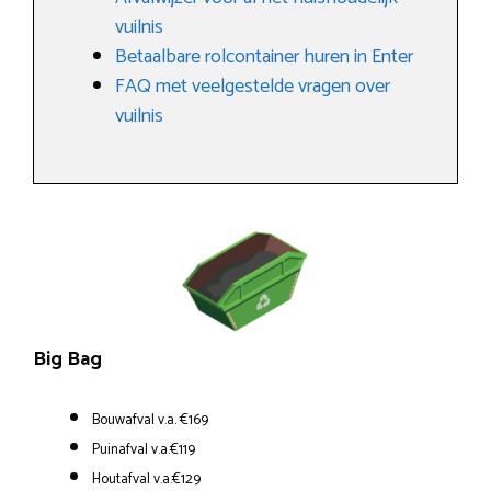
vuilnis
Betaalbare rolcontainer huren in Enter
FAQ met veelgestelde vragen over
vuilnis
Big Bag
Bouwafval v.a. €169
Puinafval v.a.€119
Houtafval v.a.€129