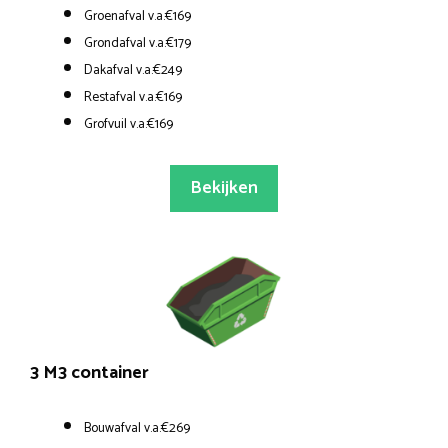
Groenafval v.a.€169
Grondafval v.a.€179
Dakafval v.a.€249
Restafval v.a.€169
Grofvuil v.a.€169
Bekijken
3 M3 container
Bouwafval v.a.€269