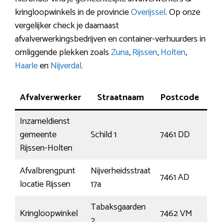
kringloopwinkels in de provincie
Overijssel
. Op onze
vergelijker check je daarnaast
afvalverwerkingsbedrijven en container-verhuurders in
omliggende plekken zoals
Zuna
,
Rijssen
,
Holten
,
Haarle
en
Nijverdal
.
Afvalverwerker
Straatnaam
Postcode
Pla
Inzameldienst
gemeente
Schild 1
7461 DD
Rij
Rijssen-Holten
Afvalbrengpunt
Nijverheidsstraat
7461 AD
Rij
locatie Rijssen
17a
Tabaksgaarden
Kringloopwinkel
7462 VM
Rij
2