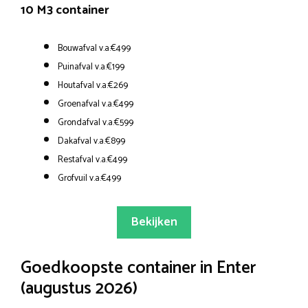
10 M3 container
Bouwafval v.a.€499
Puinafval v.a.€199
Houtafval v.a.€269
Groenafval v.a.€499
Grondafval v.a.€599
Dakafval v.a.€899
Restafval v.a.€499
Grofvuil v.a.€499
Bekijken
Goedkoopste container in Enter
(augustus 2026)