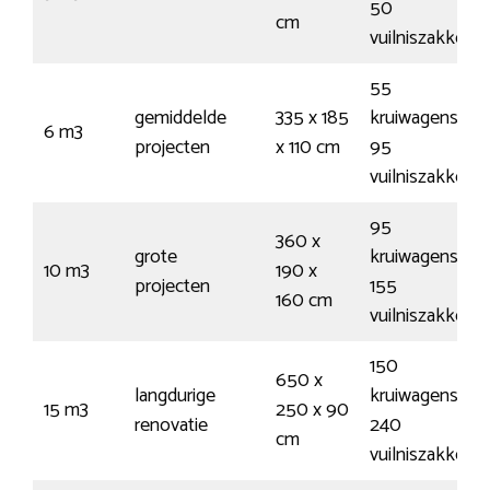
50
cm
vuilniszakken
55
gemiddelde
335 x 185
kruiwagens /
6 m3
projecten
x 110 cm
95
vuilniszakken
95
360 x
grote
kruiwagens /
10 m3
190 x
projecten
155
160 cm
vuilniszakken
150
650 x
langdurige
kruiwagens /
15 m3
250 x 90
renovatie
240
cm
vuilniszakken