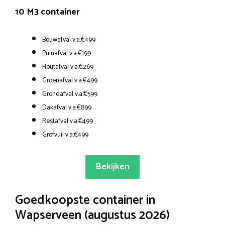
10 M3 container
Bouwafval v.a.€499
Puinafval v.a.€199
Houtafval v.a.€269
Groenafval v.a.€499
Grondafval v.a.€599
Dakafval v.a.€899
Restafval v.a.€499
Grofvuil v.a.€499
Bekijken
Goedkoopste container in
Wapserveen (augustus 2026)