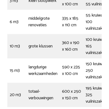
3 m3
klein sloopwerk
x 100 cm
55 vuilnisza
55 kruiwagen
middelgrote
335 x 185
6 m3
100
renovaties
x 110 cm
vuilniszakken
100 kruiwage
360 x 190
10 m3
grote klussen
165
x 160 cm
vuilniszakken
150 kruiwage
langdurige
590 x 235
15 m3
250
werkzaamheden
x 100 cm
vuilniszakken
195 kruiwage
totaal-
600 x 250
20 m3
325
verbouwingen
x 150 cm
vuilniszakken