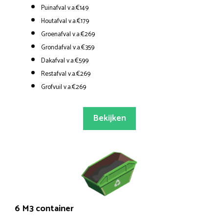
Puinafval v.a.€149
Houtafval v.a.€179
Groenafval v.a.€269
Grondafval v.a.€359
Dakafval v.a.€599
Restafval v.a.€269
Grofvuil v.a.€269
Bekijken
6 M3 container