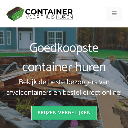
Spring
naar
Men
inhoud
Goedkoopste
container huren
Bekijk de beste bezorgers van
afvalcontainers en bestel direct online!
PRIJZEN VERGELIJKEN