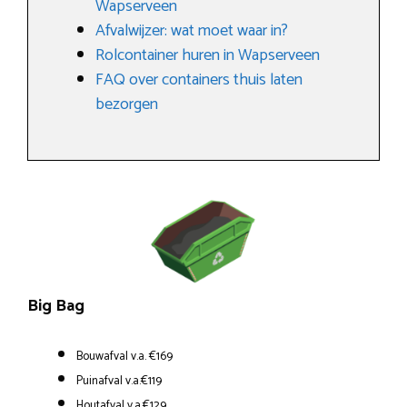
Wapserveen
Afvalwijzer: wat moet waar in?
Rolcontainer huren in Wapserveen
FAQ over containers thuis laten
bezorgen
Big Bag
Bouwafval v.a. €169
Puinafval v.a.€119
Houtafval v.a.€129