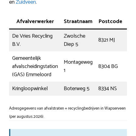
en
Zuidveen
.
Afvalverwerker
Straatnaam
Postcode
P
De Vries Recycling
Zwolsche
8321 MJ
Ur
B.V.
Diep 5
Gemeentelijk
Montageweg
afvalscheidingstation
8304 BG
Em
1
(GAS) Emmeloord
Kringloopwinkel
Boterweg 5
8334 NS
Tu
Adresgegevens van afvalstraten + recyclingbedrijven in Wapserveen
(per augustus 2026).