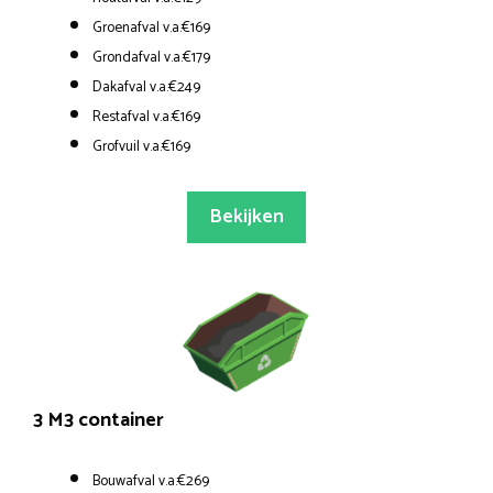
Groenafval v.a.€169
Grondafval v.a.€179
Dakafval v.a.€249
Restafval v.a.€169
Grofvuil v.a.€169
Bekijken
3 M3 container
Bouwafval v.a.€269