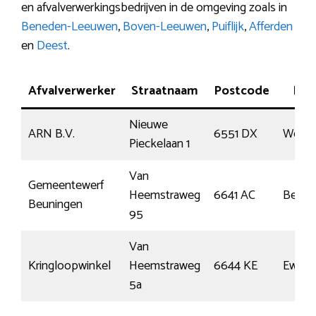
en afvalverwerkingsbedrijven in de omgeving zoals in
Beneden-Leeuwen
,
Boven-Leeuwen
,
Puiflijk
,
Afferden
en
Deest
.
Afvalverwerker
Straatnaam
Postcode
Plaa
Nieuwe
ARN B.V.
6551 DX
Weurt
Pieckelaan 1
Van
Gemeentewerf
Heemstraweg
6641 AC
Beuni
Beuningen
95
Van
Kringloopwinkel
Heemstraweg
6644 KE
Ewijk
5a