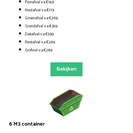
Puinafval v.a.€149
Houtafval v.a.€179
Groenafval v.a.€269
Grondafval v.a.€359
Dakafval v.a.€599
Restafval v.a.€269
Grofvuil v.a.€269
Bekijken
6 M3 container