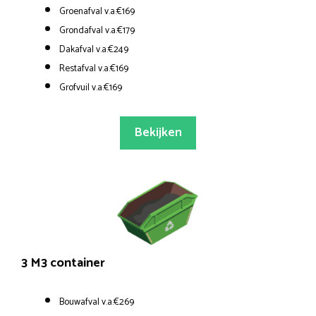
Groenafval v.a.€169
Grondafval v.a.€179
Dakafval v.a.€249
Restafval v.a.€169
Grofvuil v.a.€169
Bekijken
3 M3 container
Bouwafval v.a.€269