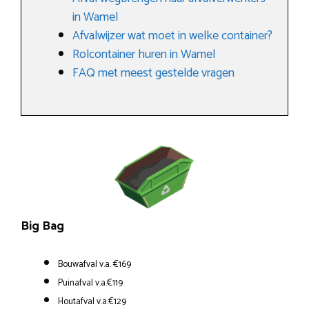
in Wamel
Afvalwijzer wat moet in welke container?
Rolcontainer huren in Wamel
FAQ met meest gestelde vragen
Big Bag
Bouwafval v.a. €169
Puinafval v.a.€119
Houtafval v.a.€129