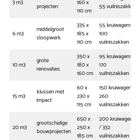
3 m3
160 x
projecten
55 vuilniszakken
110 cm
335 x
55 kruiwagens /
middelgroot
6 m3
185 x
100
sloopwerk
110 cm
vuilniszakken
350 x
95 kruiwagens /
grote
10 m3
180 x
170
renovaties
160 cm
vuilniszakken
60 x
150 kruiwagens /
klussen met
15 m3
230 x
260
impact
115 cm
vuilniszakken
650 x
200 kruiwagens
grootschalige
20 m3
250 x
/ 332
bouwprojecten
185 cm
vuilniszakken