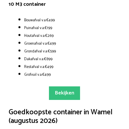
10 M3 container
Bouwafval v.a.€499
Puinafval v.a.€199
Houtafval v.a.€269
Groenafval v.a.€499
Grondafval v.a.€599
Dakafval v.a.€899
Restafval v.a.€499
Grofvuil v.a.€499
Bekijken
Goedkoopste container in Wamel
(augustus 2026)