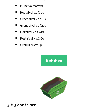
Puinafval v.a.€119
Houtafval v.a.€129
Groenafval v.a.€169
Grondafval v.a.€179
Dakafval v.a.€249
Restafval v.a.€169
Grofvuil v.a.€169
Bekijken
3 M3 container