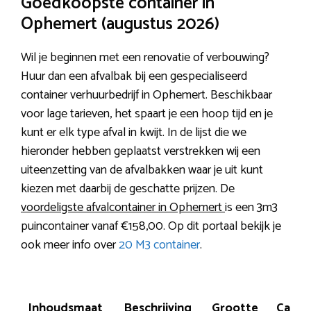
Goedkoopste container in
Ophemert (augustus 2026)
Wil je beginnen met een renovatie of verbouwing?
Huur dan een afvalbak bij een gespecialiseerd
container verhuurbedrijf in Ophemert. Beschikbaar
voor lage tarieven, het spaart je een hoop tijd en je
kunt er elk type afval in kwijt. In de lijst die we
hieronder hebben geplaatst verstrekken wij een
uiteenzetting van de afvalbakken waar je uit kunt
kiezen met daarbij de geschatte prijzen. De
voordeligste afvalcontainer in Ophemert
is een 3m3
puincontainer vanaf €158,00. Op dit portaal bekijk je
ook meer info over
20 M3 container
.
Inhoudsmaat
Beschrijving
Grootte
Capaci