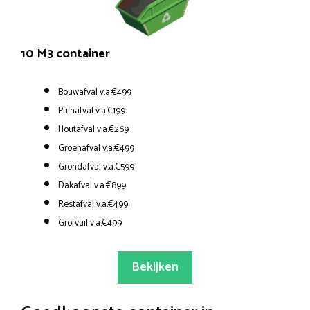
10 M3 container
Bouwafval v.a.€499
Puinafval v.a.€199
Houtafval v.a.€269
Groenafval v.a.€499
Grondafval v.a.€599
Dakafval v.a.€899
Restafval v.a.€499
Grofvuil v.a.€499
Bekijken