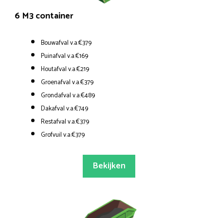
6 M3 container
Bouwafval v.a.€379
Puinafval v.a.€169
Houtafval v.a.€219
Groenafval v.a.€379
Grondafval v.a.€489
Dakafval v.a.€749
Restafval v.a.€379
Grofvuil v.a.€379
Bekijken