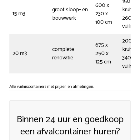
150
600 x
groot sloop- en
kruiwag
15 m3
230 x
bouwwerk
260
100 cm
vuilnis
200
675 x
complete
kruiwag
20 m3
250 x
renovatie
340
125 cm
vuilnis
Alle vuilniscontainers met prijzen en afmetingen.
Binnen 24 uur en goedkoop
een afvalcontainer huren?