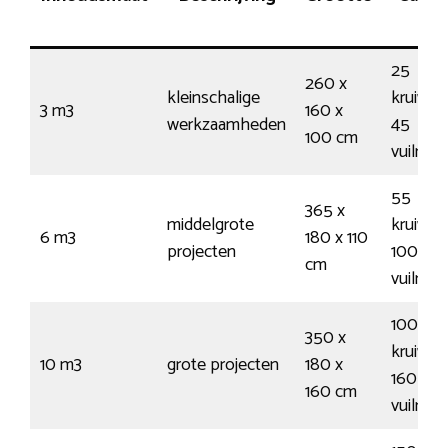
25
260 x
kleinschalige
kruiwag
3 m3
160 x
werkzaamheden
45
100 cm
vuilnis
55
365 x
middelgrote
kruiwag
6 m3
180 x 110
projecten
100
cm
vuilnis
100
350 x
kruiwag
10 m3
grote projecten
180 x
160
160 cm
vuilnis