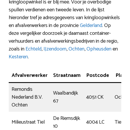
kringloopwinkel is er blij mee. Voor je overbodige
spullen verdienen een tweede leven. In de lijst
hieronder tref je adresgegevens van kringloopwinkels
en afvalverwerkers in de provincie
Gelderland
. Op
deze vergelijker doorzoek je daarnaast container-
verhuurders en afvalverwerkingsbedrijven in de regio,
zoals in
Echteld
,
IJzendoorn
,
Ochten
,
Opheusden
en
Kesteren
.
Afvalverwerker
Straatnaam
Postcode
Plaats
Remondis
Waalbandijk
Nederland B.V.
4051 CK
Ochte
67
Ochten
De Riemsdijk
Milieustraat Tiel
4004 LC
Tiel
10