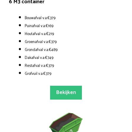
6 M3 container
Bouwafval v.a.€379
Puinafval v.a.€169
Houtafval v.a.€219
Groenafval v.a.€379
Grondafval v.a.€489
Dakafval v.a.€749
Restafval v.a.€379
Grofvuil v.a.€379
Bekijken