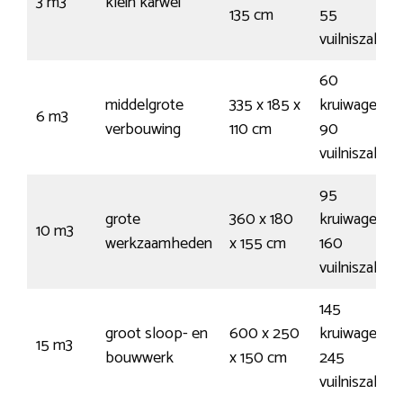
3 m3
klein karwei
135 cm
55
vuilniszakke
60
middelgrote
335 x 185 x
kruiwagens /
6 m3
verbouwing
110 cm
90
vuilniszakke
95
grote
360 x 180
kruiwagens /
10 m3
werkzaamheden
x 155 cm
160
vuilniszakke
145
groot sloop- en
600 x 250
kruiwagens /
15 m3
bouwwerk
x 150 cm
245
vuilniszakke