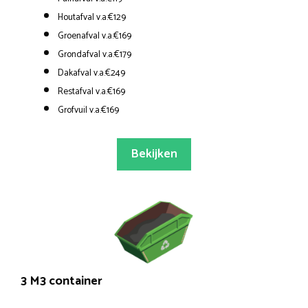
Houtafval v.a.€129
Groenafval v.a.€169
Grondafval v.a.€179
Dakafval v.a.€249
Restafval v.a.€169
Grofvuil v.a.€169
Bekijken
3 M3 container