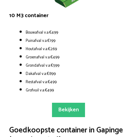
10 M3 container
Bouwafval v.a.€499
Puinafval v.a.€199
Houtafval v.a.€269
Groenafval v.a.€499
Grondafval v.a.€599
Dakafval v.a.€899
Restafval v.a.€499
Grofvuil v.a.€499
Bekijken
Goedkoopste container in Gapinge