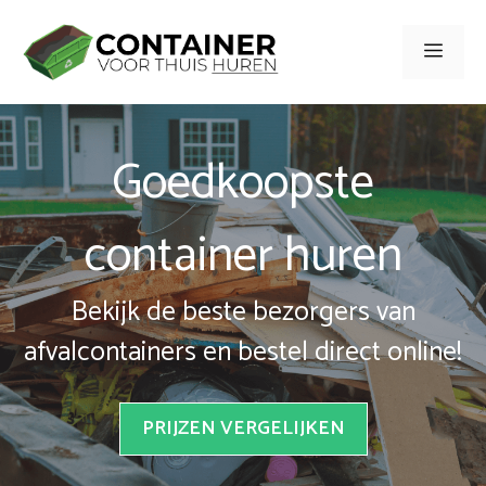
Spring
naar
Men
inhoud
Goedkoopste
container huren
Bekijk de beste bezorgers van
afvalcontainers en bestel direct online!
PRIJZEN VERGELIJKEN