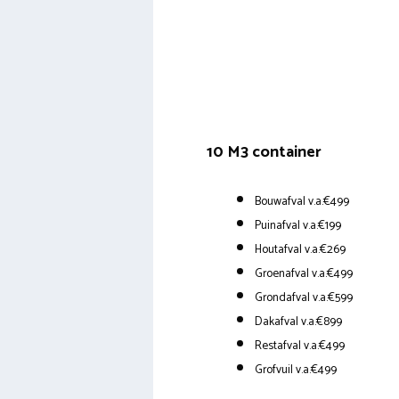
10 M3 container
Bouwafval v.a.€499
Puinafval v.a.€199
Houtafval v.a.€269
Groenafval v.a.€499
Grondafval v.a.€599
Dakafval v.a.€899
Restafval v.a.€499
Grofvuil v.a.€499