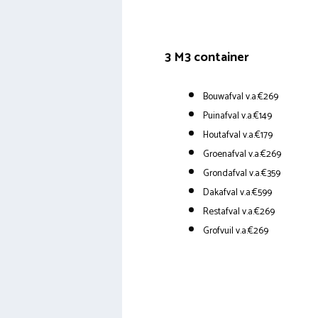
3 M3 container
Bouwafval v.a.€269
Puinafval v.a.€149
Houtafval v.a.€179
Groenafval v.a.€269
Grondafval v.a.€359
Dakafval v.a.€599
Restafval v.a.€269
Grofvuil v.a.€269