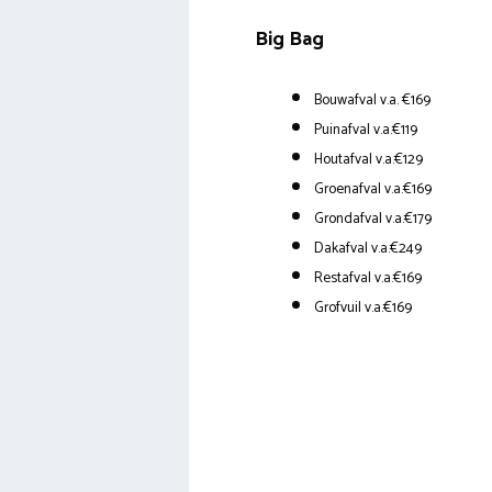
Big Bag
Bouwafval v.a. €169
Puinafval v.a.€119
Houtafval v.a.€129
Groenafval v.a.€169
Grondafval v.a.€179
Dakafval v.a.€249
Restafval v.a.€169
Grofvuil v.a.€169