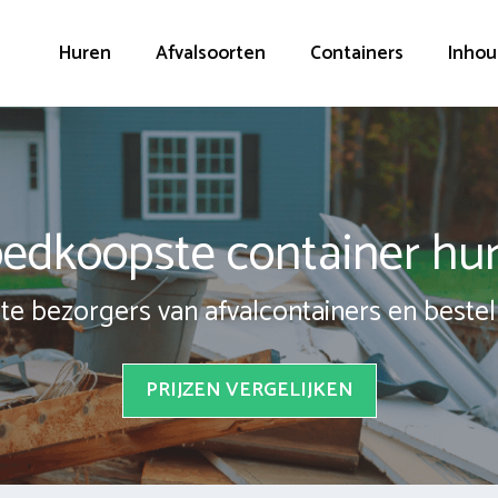
Huren
Afvalsoorten
Containers
Inhou
edkoopste container hu
te bezorgers van afvalcontainers en bestel 
PRIJZEN VERGELIJKEN