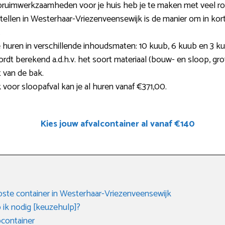
pruimwerkzaamheden voor je huis heb je te maken met veel r
tellen in Westerhaar-Vriezenveensewijk is de manier om in kort
.
huren in verschillende inhoudsmaten: 10 kuub, 6 kuub en 3 kuu
wordt berekend a.d.h.v. het soort materiaal (bouw- en sloop, grofv
t van de bak.
voor sloopafval kan je al huren vanaf €371,00.
Kies jouw afvalcontainer al vanaf €140
ste container in Westerhaar-Vriezenveensewijk
 ik nodig [keuzehulp]?
container