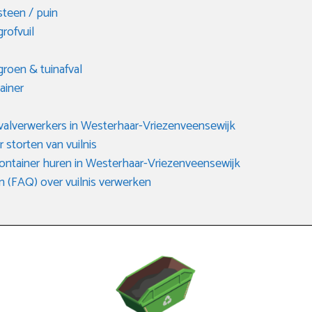
steen / puin
rofvuil
groen & tuinafval
ainer
fvalverwerkers in Westerhaar-Vriezenveensewijk
r storten van vuilnis
container huren in Westerhaar-Vriezenveensewijk
n (FAQ) over vuilnis verwerken