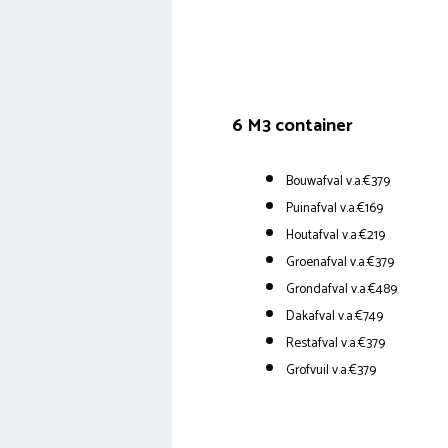
6 M3 container
Bouwafval v.a.€379
Puinafval v.a.€169
Houtafval v.a.€219
Groenafval v.a.€379
Grondafval v.a.€489
Dakafval v.a.€749
Restafval v.a.€379
Grofvuil v.a.€379