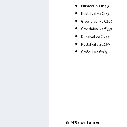
Puinafval v.a.€149
Houtafval v.a.€179
Groenafval v.a.€269
Grondafval v.a.€359
Dakafval v.a.€599
Restafval v.a.€269
Grofvuil v.a.€269
6 M3 container