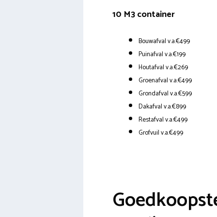
10 M3 container
Bouwafval v.a.€499
Puinafval v.a.€199
Houtafval v.a.€269
Groenafval v.a.€499
Grondafval v.a.€599
Dakafval v.a.€899
Restafval v.a.€499
Grofvuil v.a.€499
Goedkoopste