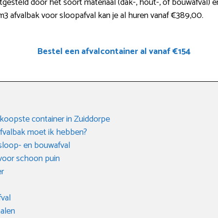
tgesteld door het soort materiaal (dak-, hout-, of bouwafval) e
3 afvalbak voor sloopafval kan je al huren vanaf €389,00.
Bestel een afvalcontainer al vanaf €154
dkoopste container in Zuiddorpe
fvalbak moet ik hebben?
sloop- en bouwafval
 voor schoon puin
er
fval
halen