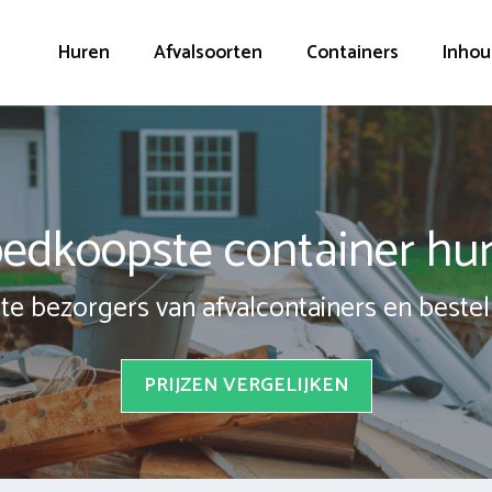
Huren
Afvalsoorten
Containers
Inhou
edkoopste container hu
te bezorgers van afvalcontainers en bestel 
PRIJZEN VERGELIJKEN