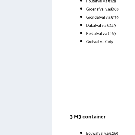
Houtafval v.a.€129
Groenafval v.a.€169
Grondafval v.a.€179
Dakafval v.a.€249
Restafval v.a.€169
Grofvuil v.a.€169
3 M3 container
Bouwafval v.a.€269