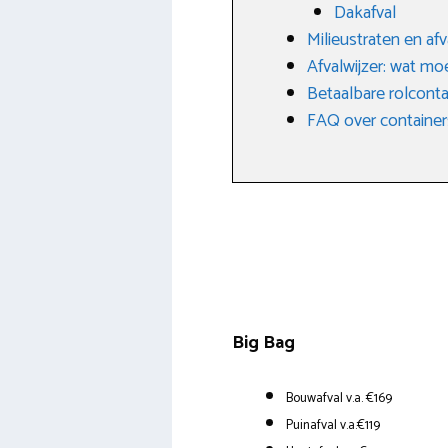
Dakafval
Milieustraten en af
Afvalwijzer: wat mo
Betaalbare rolconta
FAQ over container
Big Bag
Bouwafval v.a. €169
Puinafval v.a.€119