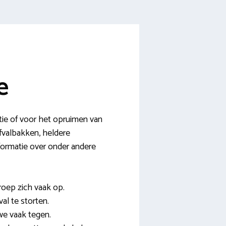
e
tie of voor het opruimen van
fvalbakken, heldere
nformatie over onder andere
roep zich vaak op.
al te storten.
we vaak tegen.