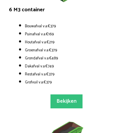
6 M3 container
Bouwafval v.a.€379
Puinafval v.a.€169
Houtafval v.a.€219
Groenafval v.a.€379
Grondafval v.a.€489
Dakafval v.a.€749
Restafval v.a.€379
Grofvuil v.a.€379
Bekijken