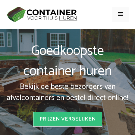
Spring
naar
Men
inhoud
Goedkoopste
container huren
Bekijk de beste bezorgers van
afvalcontainers en bestel direct online!
PRIJZEN VERGELIJKEN