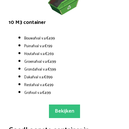
10 M3 container
Bouwafval v.a.€499
Puinafval v.a.€199
Houtafval v.a.€269
Groenafval v.a.€499
Grondafval v.a.€599
Dakafval v.a.€899
Restafval v.a.€499
Grofvuil v.a.€499
Bekijken