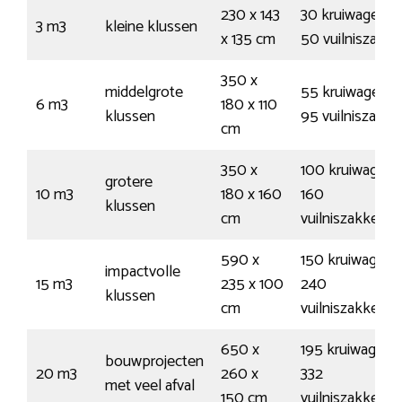
230 x 143
30 kruiwagens 
3 m3
kleine klussen
x 135 cm
50 vuilniszakk
350 x
middelgrote
55 kruiwagens 
6 m3
180 x 110
klussen
95 vuilniszakke
cm
350 x
100 kruiwagens
grotere
10 m3
180 x 160
160
klussen
cm
vuilniszakken
590 x
150 kruiwagens
impactvolle
15 m3
235 x 100
240
klussen
cm
vuilniszakken
650 x
195 kruiwagens
bouwprojecten
20 m3
260 x
332
met veel afval
150 cm
vuilniszakken