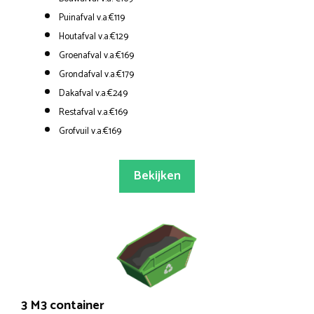
Puinafval v.a.€119
Houtafval v.a.€129
Groenafval v.a.€169
Grondafval v.a.€179
Dakafval v.a.€249
Restafval v.a.€169
Grofvuil v.a.€169
Bekijken
3 M3 container