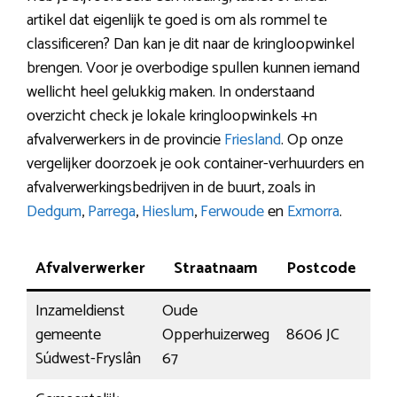
artikel dat eigenlijk te goed is om als rommel te
classificeren? Dan kan je dit naar de kringloopwinkel
brengen. Voor je overbodige spullen kunnen iemand
wellicht heel gelukkig maken. In onderstaand
overzicht check je lokale kringloopwinkels +n
afvalverwerkers in de provincie
Friesland
. Op onze
vergelijker doorzoek je ook container-verhuurders en
afvalverwerkingsbedrijven in de buurt, zoals in
Dedgum
,
Parrega
,
Hieslum
,
Ferwoude
en
Exmorra
.
Afvalverwerker
Straatnaam
Postcode
Pl
Inzameldienst
Oude
gemeente
Opperhuizerweg
8606 JC
Sne
Súdwest-Fryslân
67