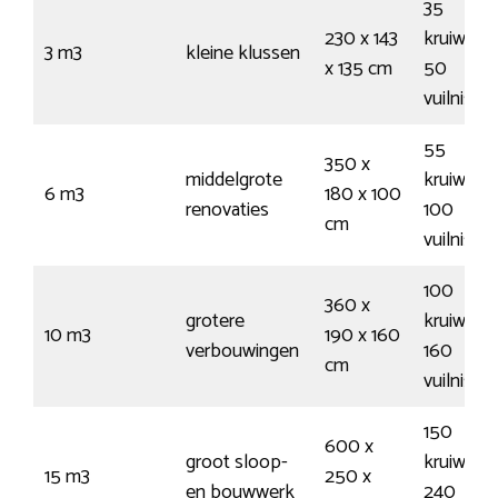
35
230 x 143
kruiwage
3 m3
kleine klussen
x 135 cm
50
vuilnisza
55
350 x
middelgrote
kruiwage
6 m3
180 x 100
renovaties
100
cm
vuilnisza
100
360 x
grotere
kruiwage
10 m3
190 x 160
verbouwingen
160
cm
vuilnisza
150
600 x
groot sloop-
kruiwage
15 m3
250 x
en bouwwerk
240