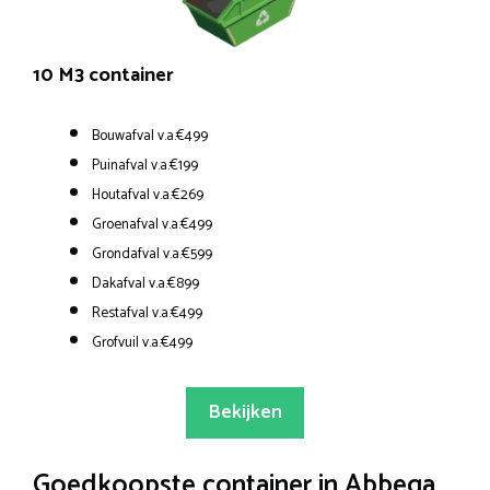
10 M3 container
Bouwafval v.a.€499
Puinafval v.a.€199
Houtafval v.a.€269
Groenafval v.a.€499
Grondafval v.a.€599
Dakafval v.a.€899
Restafval v.a.€499
Grofvuil v.a.€499
Bekijken
Goedkoopste container in Abbega