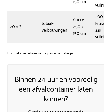
150 cm
vuilnisza
200
600 x
totaal-
kruiwage
20 m3
250 x
verbouwingen
335
150 cm
vuilnisza
Lijst met afzetbakken incl. prijzen en afmetingen.
Binnen 24 uur en voordelig
een afvalcontainer laten
komen?