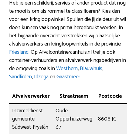
Heb je een schilderij, servies of ander product dat nog
te mooi is om als rommel te classificeren? Kies dan
voor een kringloopwinkel. Spullen die jij de deur uit wil
doen kunnen vaak nog prima hergebruikt worden. In
het bijgaande overzicht verstrekken wij plaatselijke
afvalverwerkers en kringloopwinkels in de provincie
Friesland
. Op Afvalcontaineraanhuis.nl tref je ook
container-verhuurders en afvalverwerkingsbedrijven in
de omgeving zoals in
Westhem
,
Blauwhuis
,
Sandfirden
,
Idzega
en
Gaastmeer
.
Afvalverwerker
Straatnaam
Postcode
Pla
Inzameldienst
Oude
gemeente
Opperhuizerweg
8606 JC
Sne
Súdwest-Fryslân
67