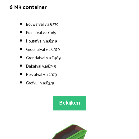
6 M3 container
Bouwafval v.a.€379
Puinafval v.a.€169
Houtafval v.a.€219
Groenafval v.a.€379
Grondafval v.a.€489
Dakafval v.a.€749
Restafval v.a.€379
Grofvuil v.a.€379
Bekijken