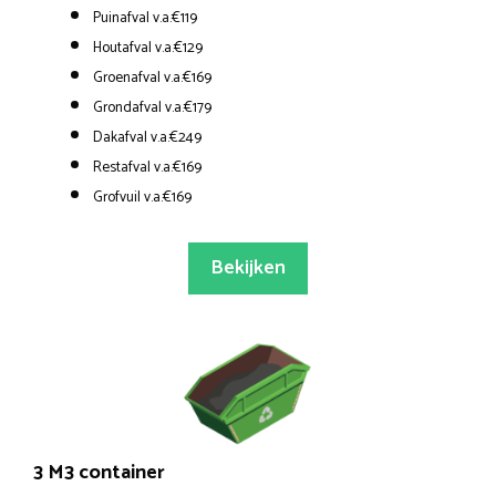
Puinafval v.a.€119
Houtafval v.a.€129
Groenafval v.a.€169
Grondafval v.a.€179
Dakafval v.a.€249
Restafval v.a.€169
Grofvuil v.a.€169
Bekijken
3 M3 container