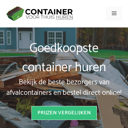
Spring
naar
Men
inhoud
Goedkoopste
container huren
Bekijk de beste bezorgers van
afvalcontainers en bestel direct online!
PRIJZEN VERGELIJKEN