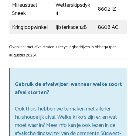
Milieustraat
Wetterskipsdyk
8602 JZ
Sne
Sneek
4
Kringloopwinkel
Ijlsterkade 128
8608 AC
Sne
Overzicht met afvalstraten + recyclingbedrijven in Abbega (per
augustus 2026).
Gebruik de afvalwijzer: wanneer welke soort
afval storten?
Ook thuis hebben we te maken met allerlei
huishoudelijk afval. Welke kliko’s zijn er, en wat
moet waar in? Meer info kan je ook lezen in de
afvalscheidingswijzer van de gemeente
Súdwest-