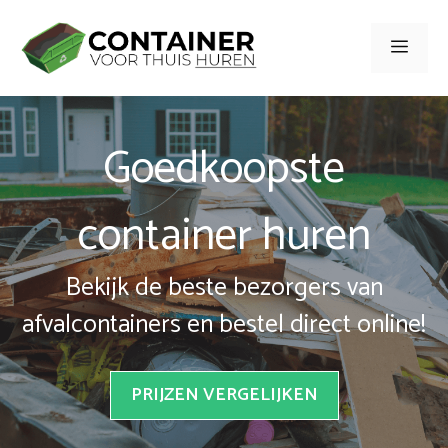
Spring
naar
Men
inhoud
Goedkoopste
container huren
Bekijk de beste bezorgers van
afvalcontainers en bestel direct online!
PRIJZEN VERGELIJKEN