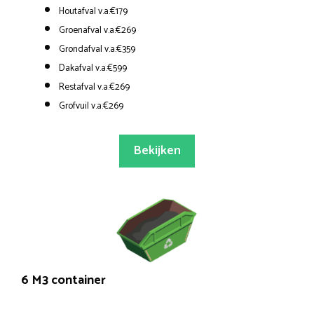
Houtafval v.a.€179
Groenafval v.a.€269
Grondafval v.a.€359
Dakafval v.a.€599
Restafval v.a.€269
Grofvuil v.a.€269
Bekijken
6 M3 container