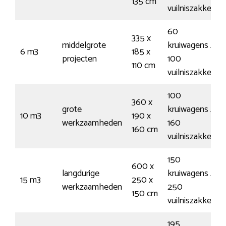
135 cm
vuilniszakken
60
335 x
middelgrote
kruiwagens /
6 m3
185 x
projecten
100
110 cm
vuilniszakken
100
360 x
grote
kruiwagens /
10 m3
190 x
werkzaamheden
160
160 cm
vuilniszakken
150
600 x
langdurige
kruiwagens /
15 m3
250 x
werkzaamheden
250
150 cm
vuilniszakken
195