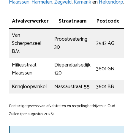
Maarssen
,
Harmelen
,
Zegveld
,
Kamerik
en
Hekendorp
.
Afvalverwerker
Straatnaam
Postcode
P
Van
Proostwetering
Scherpenzeel
3543 AG
Utr
30
B.V.
Milieustraat
Diependaalsedijk
3601 GN
Maa
Maarssen
120
Kringloopwinkel
Nassaustraat 55
3601 BB
Maa
Contactgegevens van afvalstraten en recyclingbedrijven in Oud
Zuilen (per augustus 2026).