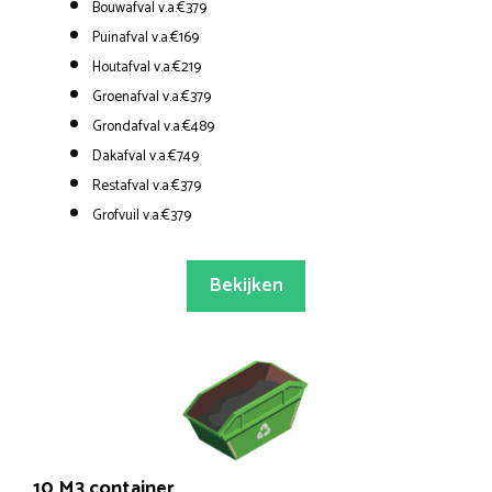
Bouwafval v.a.€379
Puinafval v.a.€169
Houtafval v.a.€219
Groenafval v.a.€379
Grondafval v.a.€489
Dakafval v.a.€749
Restafval v.a.€379
Grofvuil v.a.€379
Bekijken
10 M3 container