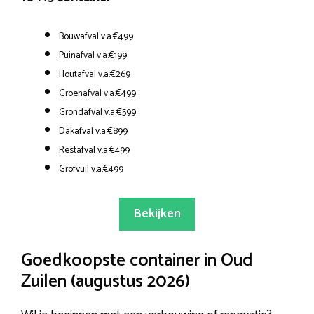
Bouwafval v.a.€499
Puinafval v.a.€199
Houtafval v.a.€269
Groenafval v.a.€499
Grondafval v.a.€599
Dakafval v.a.€899
Restafval v.a.€499
Grofvuil v.a.€499
Bekijken
Goedkoopste container in Oud
Zuilen (augustus 2026)