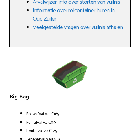
Afvalwijzer: info over storten van vuilnis
Informatie over rolcontainer huren in
Oud Zuilen
Veelgestelde vragen over vuilnis afhalen
Big Bag
Bouwafval v.a. €169
Puinafval v.a.€119
Houtafval v.a.€129
Groenafval v.a.€169