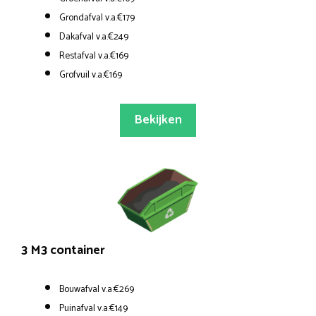
Grondafval v.a.€179
Dakafval v.a.€249
Restafval v.a.€169
Grofvuil v.a.€169
Bekijken
3 M3 container
Bouwafval v.a.€269
Puinafval v.a.€149