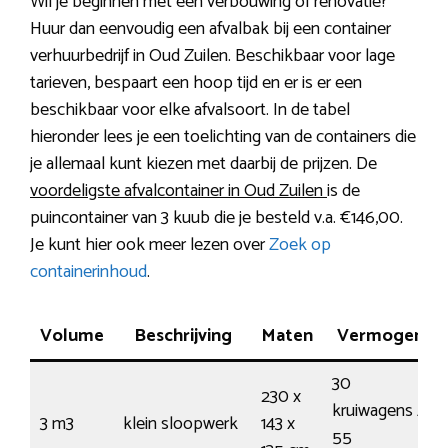
Wil je beginnen met een verbouwing of renovatie?
Huur dan eenvoudig een afvalbak bij een container
verhuurbedrijf in Oud Zuilen. Beschikbaar voor lage
tarieven, bespaart een hoop tijd en er is er een
beschikbaar voor elke afvalsoort. In de tabel
hieronder lees je een toelichting van de containers die
je allemaal kunt kiezen met daarbij de prijzen. De
voordeligste afvalcontainer in Oud Zuilen
is de
puincontainer van 3 kuub die je besteld v.a. €146,00.
Je kunt hier ook meer lezen over
Zoek op
containerinhoud
.
Volume
Beschrijving
Maten
Vermogen
30
230 x
kruiwagens /
3 m3
klein sloopwerk
143 x
55