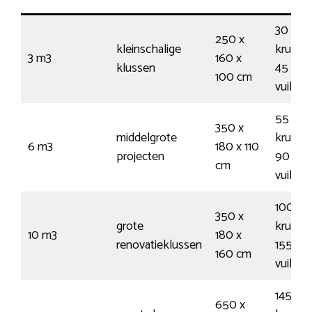
30
250 x
kleinschalige
kruiwa
3 m3
160 x
klussen
45
100 cm
vuilnis
55
350 x
middelgrote
kruiwa
6 m3
180 x 110
projecten
90
cm
vuilnis
100
350 x
grote
kruiwa
10 m3
180 x
renovatieklussen
155
160 cm
vuilnis
145
650 x