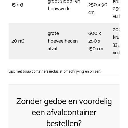
groot sloop- en
kruiwa
15 m3
250 x 90
bouwwerk
250
cm
vuilnis
200
grote
600 x
kruiwa
20 m3
hoeveelheden
250 x
335
afval
150 cm
vuilnis
Lijst met bouwcontainers inclusief omschrijving en prijzen.
Zonder gedoe en voordelig
een afvalcontainer
bestellen?