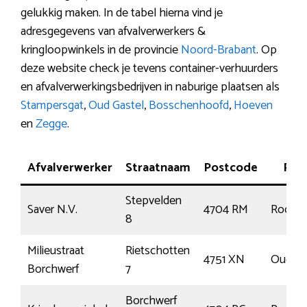
gelukkig maken. In de tabel hierna vind je
adresgegevens van afvalverwerkers &
kringloopwinkels in de provincie
Noord-Brabant
. Op
deze website check je tevens container-verhuurders
en afvalverwerkingsbedrijven in naburige plaatsen als
Stampersgat
,
Oud Gastel
,
Bosschenhoofd
,
Hoeven
en
Zegge
.
Afvalverwerker
Straatnaam
Postcode
Plaa
Stepvelden
Saver N.V.
4704 RM
Roosen
8
Milieustraat
Rietschotten
4751 XN
Oud Ga
Borchwerf
7
Borchwerf