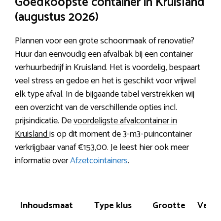
Goedkoopste container in Kruisland
(augustus 2026)
Plannen voor een grote schoonmaak of renovatie?
Huur dan eenvoudig een afvalbak bij een container
verhuurbedrijf in Kruisland. Het is voordelig, bespaart
veel stress en gedoe en het is geschikt voor vrijwel
elk type afval. In de bijgaande tabel verstrekken wij
een overzicht van de verschillende opties incl.
prijsindicatie. De
voordeligste afvalcontainer in
Kruisland
is op dit moment de 3-m3-puincontainer
verkrijgbaar vanaf €153,00. Je leest hier ook meer
informatie over
Afzetcointainers
.
Inhoudsmaat
Type klus
Grootte
Verm