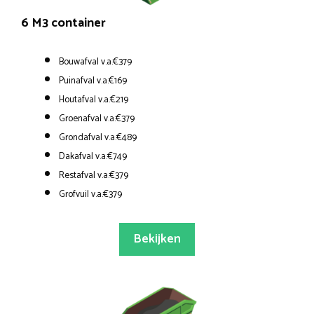
6 M3 container
Bouwafval v.a.€379
Puinafval v.a.€169
Houtafval v.a.€219
Groenafval v.a.€379
Grondafval v.a.€489
Dakafval v.a.€749
Restafval v.a.€379
Grofvuil v.a.€379
Bekijken