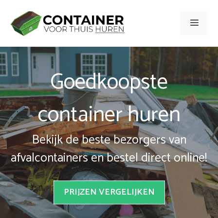
Spring
naar
Men
inhoud
Goedkoopste
container huren
Bekijk de beste bezorgers van
afvalcontainers en bestel direct online!
PRIJZEN VERGELIJKEN