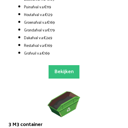
Puinafval v.a.€119
Houtafval v.a.€129
Groenafval v.a.€169
Grondafval v.a.€179
Dakafval v.a.€249
Restafval v.a.€169
Grofvuil v.a.€169
Bekijken
3 M3 container