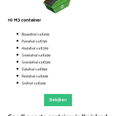
10 M3 container
Bouwafval v.a.€499
Puinafval v.a.€199
Houtafval v.a.€269
Groenafval v.a.€499
Grondafval v.a.€599
Dakafval v.a.€899
Restafval v.a.€499
Grofvuil v.a.€499
Bekijken