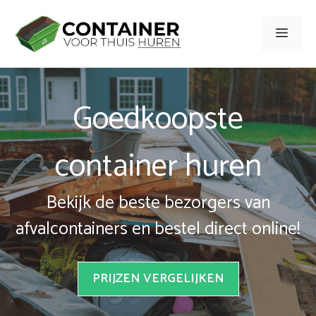
Spring
naar
Men
inhoud
Goedkoopste
container huren
Bekijk de beste bezorgers van
afvalcontainers en bestel direct online!
PRIJZEN VERGELIJKEN