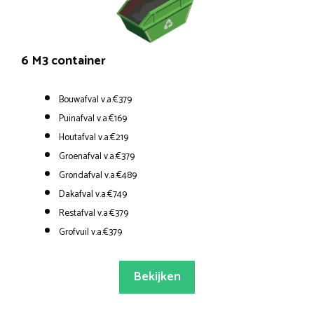
6 M3 container
Bouwafval v.a.€379
Puinafval v.a.€169
Houtafval v.a.€219
Groenafval v.a.€379
Grondafval v.a.€489
Dakafval v.a.€749
Restafval v.a.€379
Grofvuil v.a.€379
Bekijken