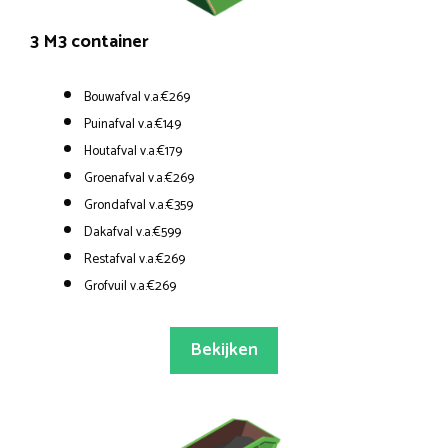
3 M3 container
Bouwafval v.a.€269
Puinafval v.a.€149
Houtafval v.a.€179
Groenafval v.a.€269
Grondafval v.a.€359
Dakafval v.a.€599
Restafval v.a.€269
Grofvuil v.a.€269
Bekijken