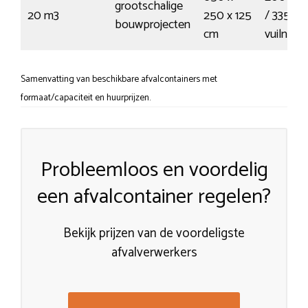
grootschalige
20 m3
250 x 125
/ 335
bouwprojecten
cm
vuilnisz
Samenvatting van beschikbare afvalcontainers met
formaat/capaciteit en huurprijzen.
Probleemloos en voordelig
een afvalcontainer regelen?
Bekijk prijzen van de voordeligste
afvalverwerkers