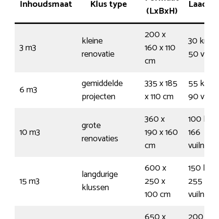
Inhoudsmaat
Klus type
Laadve
(LxBxH)
200 x
kleine
30 kruiw
3 m3
160 x 110
renovatie
50 vuiln
cm
gemiddelde
335 x 185
55 kruiw
6 m3
projecten
x 110 cm
90 vuiln
360 x
100 krui
grote
10 m3
190 x 160
166
renovaties
cm
vuilnisz
600 x
150 krui
langdurige
15 m3
250 x
255
klussen
100 cm
vuilnisz
650 x
200 kru