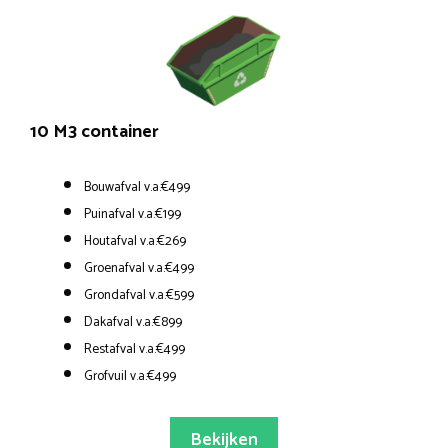
10 M3 container
Bouwafval v.a.€499
Puinafval v.a.€199
Houtafval v.a.€269
Groenafval v.a.€499
Grondafval v.a.€599
Dakafval v.a.€899
Restafval v.a.€499
Grofvuil v.a.€499
Bekijken