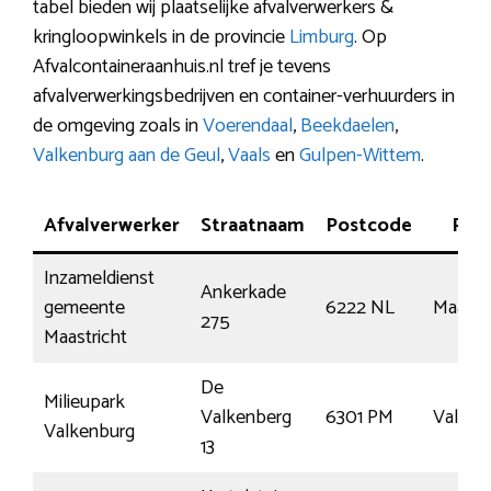
tabel bieden wij plaatselijke afvalverwerkers &
kringloopwinkels in de provincie
Limburg
. Op
Afvalcontaineraanhuis.nl tref je tevens
afvalverwerkingsbedrijven en container-verhuurders in
de omgeving zoals in
Voerendaal
,
Beekdaelen
,
Valkenburg aan de Geul
,
Vaals
en
Gulpen-Wittem
.
Afvalverwerker
Straatnaam
Postcode
Plaa
Inzameldienst
Ankerkade
gemeente
6222 NL
Maastr
275
Maastricht
De
Milieupark
Valkenberg
6301 PM
Valken
Valkenburg
13