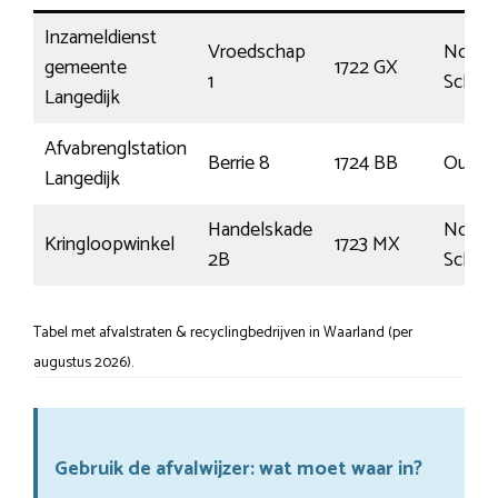
Inzameldienst
Vroedschap
Noord
gemeente
1722 GX
1
Schar
Langedijk
Afvabrenglstation
Berrie 8
1724 BB
Oudka
Langedijk
Handelskade
Noord
Kringloopwinkel
1723 MX
2B
Schar
Tabel met afvalstraten & recyclingbedrijven in Waarland (per
augustus 2026).
Gebruik de afvalwijzer: wat moet waar in?