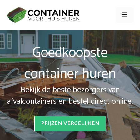
Spring
naar
Men
inhoud
Goedkoopste
container huren
Bekijk de beste bezorgers van
afvalcontainers en bestel direct online!
PRIJZEN VERGELIJKEN