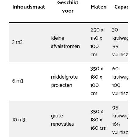
Geschikt
Inhoudsmaat
Maten
Capacitei
voor
250 x
30
kleine
150 x
kruiwagens
3 m3
afvalstromen
100
55
cm
vuilniszak
350 x
60
middelgrote
180 x
kruiwagens
6 m3
projecten
100
100
cm
vuilniszak
95
350 x
grote
kruiwagens
10 m3
180 x
renovaties
165
160 cm
vuilniszak