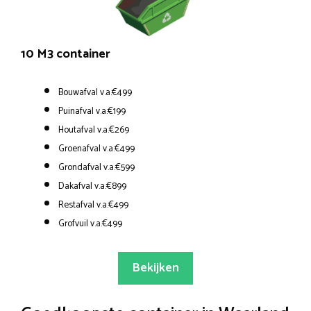
10 M3 container
Bouwafval v.a.€499
Puinafval v.a.€199
Houtafval v.a.€269
Groenafval v.a.€499
Grondafval v.a.€599
Dakafval v.a.€899
Restafval v.a.€499
Grofvuil v.a.€499
Bekijken