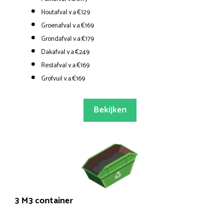
Houtafval v.a.€129
Groenafval v.a.€169
Grondafval v.a.€179
Dakafval v.a.€249
Restafval v.a.€169
Grofvuil v.a.€169
Bekijken
3 M3 container