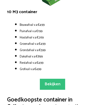
10 M3 container
Bouwafval v.a.€499
Puinafval v.a.€199
Houtafval v.a.€269
Groenafval v.a.€499
Grondafval v.a.€599
Dakafval v.a.€899
Restafval v.a.€499
Grofvuil v.a.€499
Bekijken
Goedkoopste container in