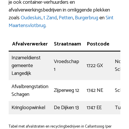
je ook container-verhuurders en
afvalverwerkingsbedrijven in omliggende plekken
zoals
Oudesluis
,
t Zand
,
Petten
,
Burgerbrug
en
Sint
Maartensvlotbrug
.
Afvalverwerker
Straatnaam
Postcode
Pla
Inzameldienst
Vroedschap
Noord
gemeente
1722 GX
1
Schar
Langedijk
Afvalbrengstation
Zijperweg 12
1742 NE
Schag
Schagen
Kringloopwinkel
De Dijken 13
1747 EE
Tuitje
Tabel met afvalstraten en recyclingbedrijven in Callantsoog (per