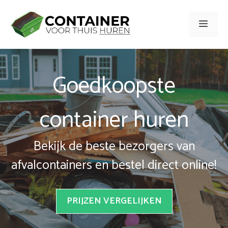
Spring
naar
Men
inhoud
Goedkoopste
container huren
Bekijk de beste bezorgers van
afvalcontainers en bestel direct online!
PRIJZEN VERGELIJKEN