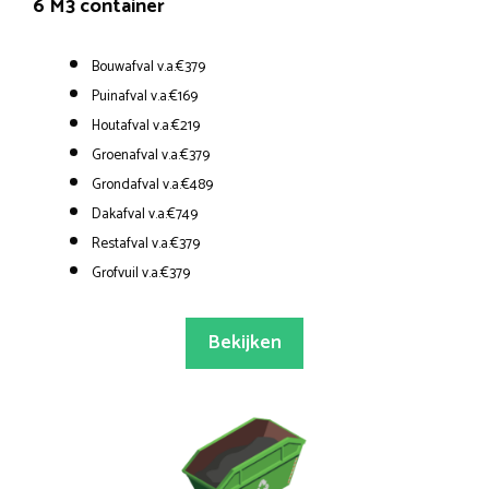
6 M3 container
Bouwafval v.a.€379
Puinafval v.a.€169
Houtafval v.a.€219
Groenafval v.a.€379
Grondafval v.a.€489
Dakafval v.a.€749
Restafval v.a.€379
Grofvuil v.a.€379
Bekijken