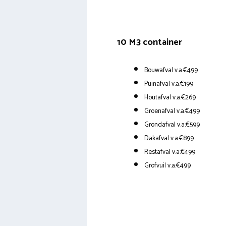
10 M3 container
Bouwafval v.a.€499
Puinafval v.a.€199
Houtafval v.a.€269
Groenafval v.a.€499
Grondafval v.a.€599
Dakafval v.a.€899
Restafval v.a.€499
Grofvuil v.a.€499