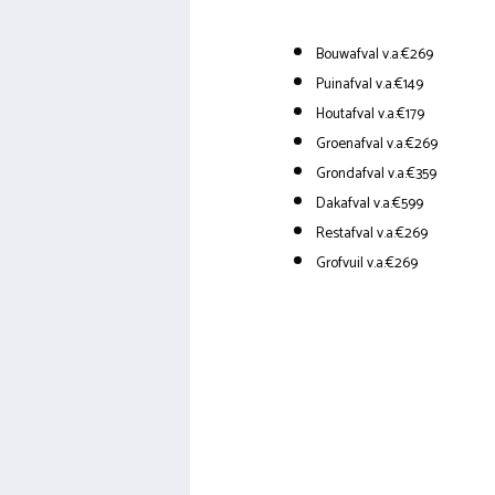
Bouwafval v.a.€269
Puinafval v.a.€149
Houtafval v.a.€179
Groenafval v.a.€269
Grondafval v.a.€359
Dakafval v.a.€599
Restafval v.a.€269
Grofvuil v.a.€269