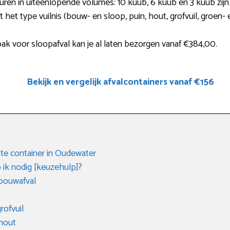
uren in uiteenlopende volumes: 10 kuub, 6 kuub en 3 kuub zijn
t het type vuilnis (bouw- en sloop, puin, hout, grofvuil, groen-
ak voor sloopafval kan je al laten bezorgen vanaf €384,00.
Bekijk en vergelijk afvalcontainers vanaf €156
e container in Oudewater
 ik nodig [keuzehulp]?
 bouwafval
rofvuil
 hout