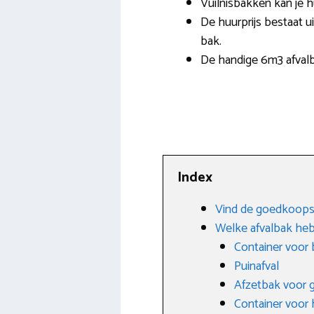
Vuilnisbakken kan je h
De huurprijs bestaat ui
bak.
De handige 6m3 afvalb
Index
Vind de goedkoopst
Welke afvalbak heb
Container voor
Puinafval
Afzetbak voor g
Container voor