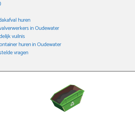
)
dakafval huren
fvalverwerkers in Oudewater
elijk vuilnis
container huren in Oudewater
telde vragen