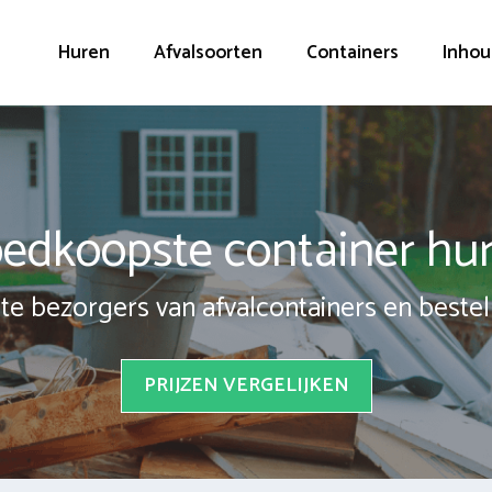
Huren
Afvalsoorten
Containers
Inhou
edkoopste container hu
te bezorgers van afvalcontainers en bestel 
PRIJZEN VERGELIJKEN