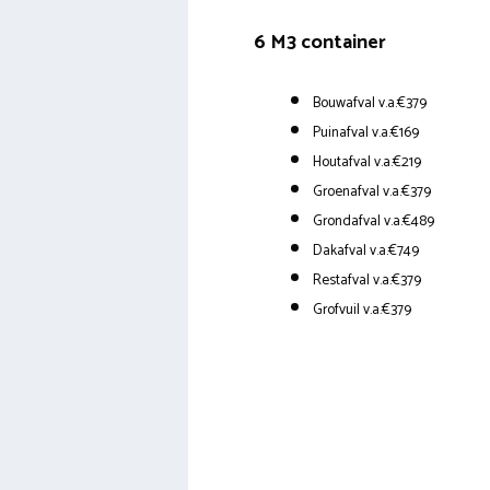
6 M3 container
Bouwafval v.a.€379
Puinafval v.a.€169
Houtafval v.a.€219
Groenafval v.a.€379
Grondafval v.a.€489
Dakafval v.a.€749
Restafval v.a.€379
Grofvuil v.a.€379