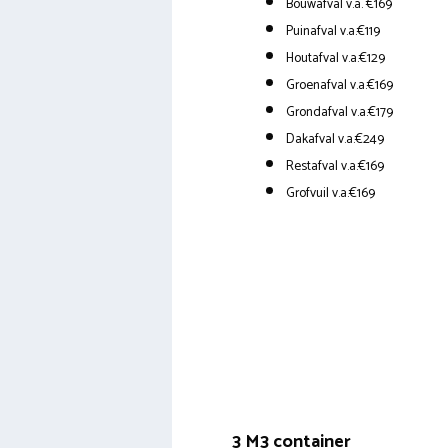
Bouwafval v.a. €169
Puinafval v.a.€119
Houtafval v.a.€129
Groenafval v.a.€169
Grondafval v.a.€179
Dakafval v.a.€249
Restafval v.a.€169
Grofvuil v.a.€169
3 M3 container