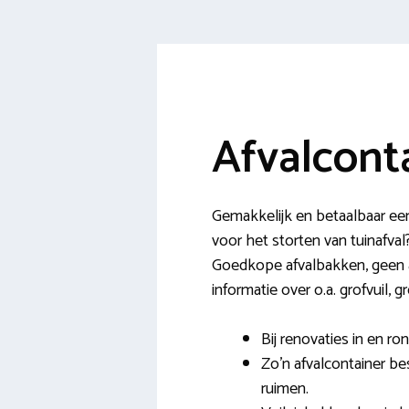
Afvalcont
Gemakkelijk en betaalbaar ee
voor het storten van tuinafva
Goedkope afvalbakken, geen ad
informatie over o.a. grofvuil, 
Bij renovaties in en ro
Zo’n afvalcontainer b
ruimen.