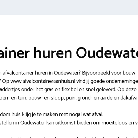
ainer huren Oudewat
n afvalcontainer huren in Oudewater? Bijvoorbeeld voor bou
l? Op www.afvalcontaineraanhuis.nl vind jij goede onderneminge
dertjes onder het gras en flexibel en snel geleverd. Op deze p
groen- en tuin, bouw- en sloop, puin, grond- en aarde en dakafva
ndom huis krijg je te maken met nogal wat afval.
estellen in Oudewater kan uitkomst bieden om moeiteloos en vo