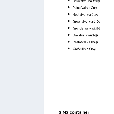
Bouwafval v.a. €169
Puinafval v.a.€119
Houtafval v.a.€129
Groenafval v.a.€169
Grondafval v.a.€179
Dakafval v.a.€249
Restafval v.a.€169
Grofvuil v.a.€169
3 M3 container