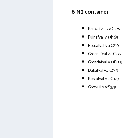
6 M3 container
Bouwafval v.a.€379
Puinafval v.a.€169
Houtafval v.a.€219
Groenafval v.a.€379
Grondafval v.a.€489
Dakafval v.a.€749
Restafval v.a.€379
Grofvuil v.a.€379