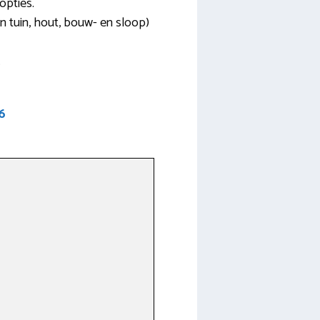
opties.
n tuin, hout, bouw- en sloop)
.
6