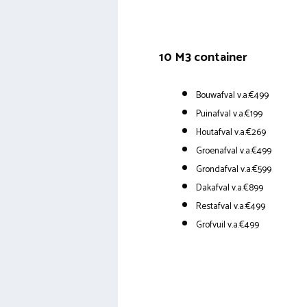
10 M3 container
Bouwafval v.a.€499
Puinafval v.a.€199
Houtafval v.a.€269
Groenafval v.a.€499
Grondafval v.a.€599
Dakafval v.a.€899
Restafval v.a.€499
Grofvuil v.a.€499