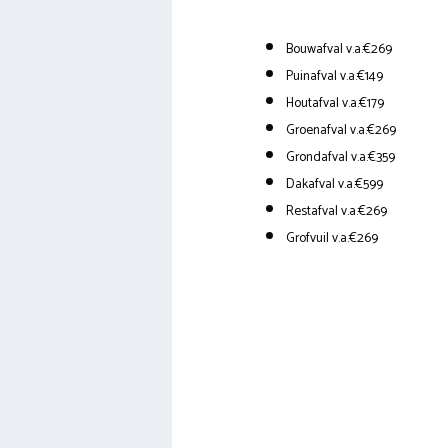
Bouwafval v.a.€269
Puinafval v.a.€149
Houtafval v.a.€179
Groenafval v.a.€269
Grondafval v.a.€359
Dakafval v.a.€599
Restafval v.a.€269
Grofvuil v.a.€269