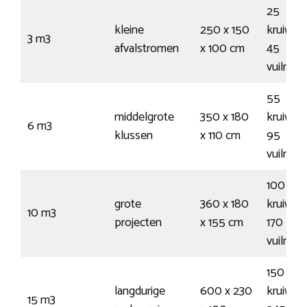
25
kleine
250 x 150
kruiwag
3 m3
afvalstromen
x 100 cm
45
vuilnis
55
middelgrote
350 x 180
kruiwag
6 m3
klussen
x 110 cm
95
vuilnis
100
grote
360 x 180
kruiwag
10 m3
projecten
x 155 cm
170
vuilnis
150
langdurige
600 x 230
kruiwag
15 m3