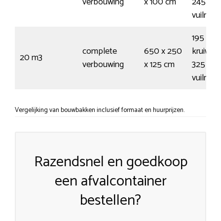
verbouwing
x 100 cm
245
vuilnis
195
complete
650 x 250
kruiwag
20 m3
verbouwing
x 125 cm
325
vuilnis
Vergelijking van bouwbakken inclusief formaat en huurprijzen.
Razendsnel en goedkoop
een afvalcontainer
bestellen?