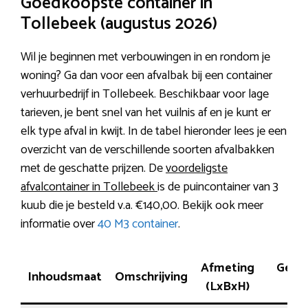
Goedkoopste container in
Tollebeek (augustus 2026)
Wil je beginnen met verbouwingen in en rondom je
woning? Ga dan voor een afvalbak bij een container
verhuurbedrijf in Tollebeek. Beschikbaar voor lage
tarieven, je bent snel van het vuilnis af en je kunt er
elk type afval in kwijt. In de tabel hieronder lees je een
overzicht van de verschillende soorten afvalbakken
met de geschatte prijzen. De
voordeligste
afvalcontainer in Tollebeek
is de puincontainer van 3
kuub die je besteld v.a. €140,00. Bekijk ook meer
informatie over
40 M3 container
.
Afmeting
Gesch
Inhoudsmaat
Omschrijving
(LxBxH)
voo