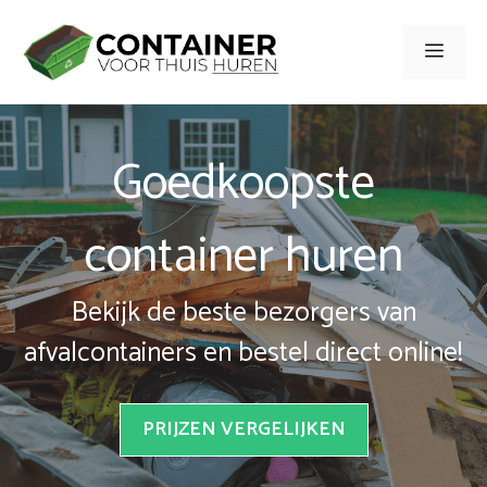
Spring
naar
Men
inhoud
Goedkoopste
container huren
Bekijk de beste bezorgers van
afvalcontainers en bestel direct online!
PRIJZEN VERGELIJKEN