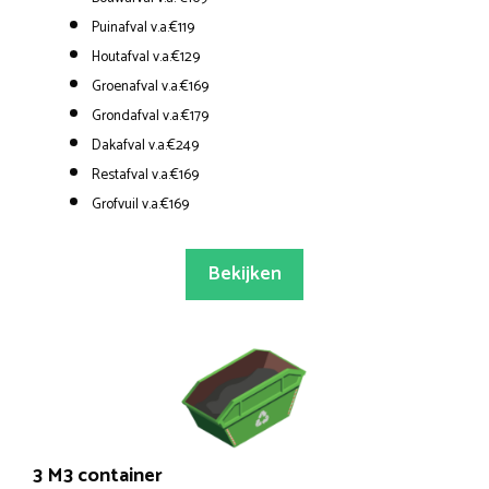
Puinafval v.a.€119
Houtafval v.a.€129
Groenafval v.a.€169
Grondafval v.a.€179
Dakafval v.a.€249
Restafval v.a.€169
Grofvuil v.a.€169
Bekijken
3 M3 container