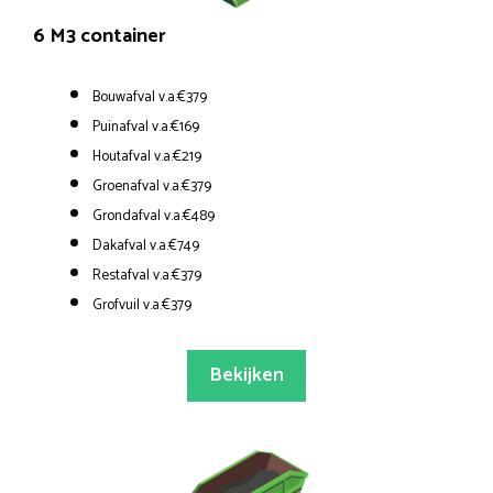
6 M3 container
Bouwafval v.a.€379
Puinafval v.a.€169
Houtafval v.a.€219
Groenafval v.a.€379
Grondafval v.a.€489
Dakafval v.a.€749
Restafval v.a.€379
Grofvuil v.a.€379
Bekijken