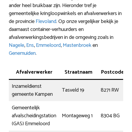
ander heel bruikbaar zijn. Hieronder tref je
gemeentelijke kringloopwinkels en afvalverwerkers in
de provincie
Flevoland
. Op onze vergelijker bekijk je
daarnaast container-verhuurders en
afvalverwerkingsbedrijven in de omgeving zoals in
Nagele
,
Ens
,
Emmeloord
,
Mastenbroek
en
Genemuiden
.
Afvalverwerker
Straatnaam
Postcode
Inzameldienst
Tasveld 19
8271 RW
I
gemeente Kampen
Gemeentelijk
afvalscheidingstation
Montageweg 1
8304 BG
(GAS) Emmeloord