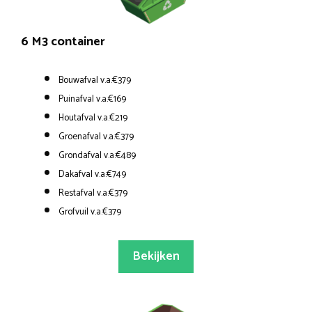
6 M3 container
Bouwafval v.a.€379
Puinafval v.a.€169
Houtafval v.a.€219
Groenafval v.a.€379
Grondafval v.a.€489
Dakafval v.a.€749
Restafval v.a.€379
Grofvuil v.a.€379
Bekijken