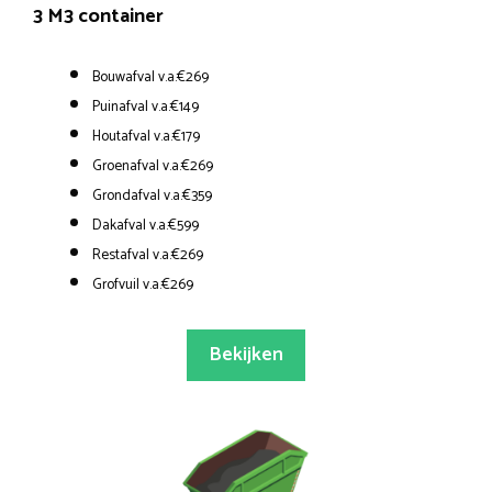
3 M3 container
Bouwafval v.a.€269
Puinafval v.a.€149
Houtafval v.a.€179
Groenafval v.a.€269
Grondafval v.a.€359
Dakafval v.a.€599
Restafval v.a.€269
Grofvuil v.a.€269
Bekijken