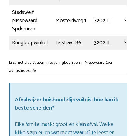
Stadswerf
Nissewaard
Mosterdweg 1
3202 LT
Spijk
Spijkenisse
Kringloopwinkel
Lisstraat 86
3202 JL
Spijk
Lijst met afvalstraten + recyclingbedrijven in Nissewaard (per
augustus 2026).
Afvalwijzer huishoudelijk vuilnis: hoe kan ik
beste scheiden?
Elke familie maakt groot en klein afval. Welke
kliko’s zijn er, en wat moet waar in? Je leest er