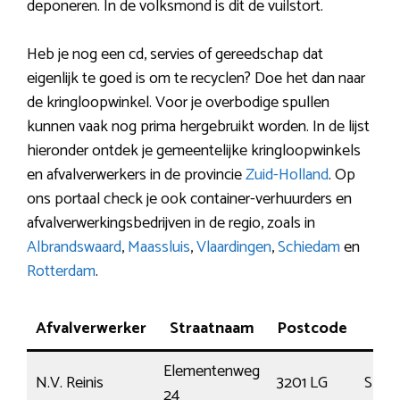
deponeren. In de volksmond is dit de vuilstort.
Heb je nog een cd, servies of gereedschap dat
eigenlijk te goed is om te recyclen? Doe het dan naar
de kringloopwinkel. Voor je overbodige spullen
kunnen vaak nog prima hergebruikt worden. In de lijst
hieronder ontdek je gemeentelijke kringloopwinkels
en afvalverwerkers in de provincie
Zuid-Holland
. Op
ons portaal check je ook container-verhuurders en
afvalverwerkingsbedrijven in de regio, zoals in
Albrandswaard
,
Maassluis
,
Vlaardingen
,
Schiedam
en
Rotterdam
.
Afvalverwerker
Straatnaam
Postcode
Pl
Elementenweg
N.V. Reinis
3201 LG
Spijk
24