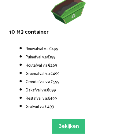
10 M3 container
Bouwafval v.a.€499
Puinafval v.a.€199
Houtafval v.a.€269
Groenafval v.a.€499
Grondafval v.a.€599
Dakafval v.a.€899
Restafval v.a.€499
Grofvuil v.a.€499
Bekijken