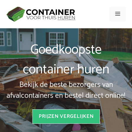
Spring
naar
Men
inhoud
Goedkoopste
container huren
Bekijk de beste bezorgers van
afvalcontainers en bestel direct online!
PRIJZEN VERGELIJKEN