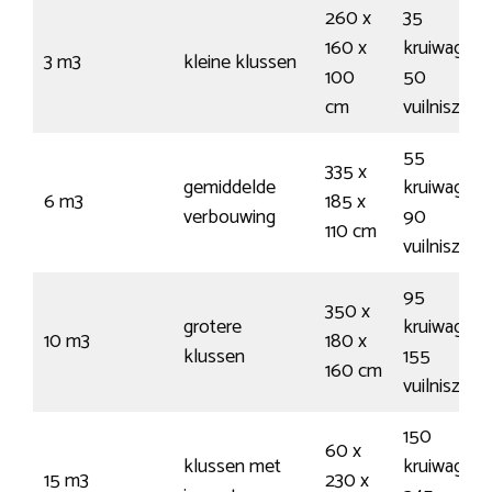
260 x
35
160 x
kruiwagens
3 m3
kleine klussen
100
50
cm
vuilniszak
55
335 x
gemiddelde
kruiwagens
6 m3
185 x
verbouwing
90
110 cm
vuilniszak
95
350 x
grotere
kruiwagens
10 m3
180 x
klussen
155
160 cm
vuilniszak
150
60 x
klussen met
kruiwagens
15 m3
230 x