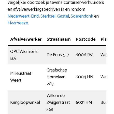
vergelijker doorzoek je tevens container-verhuurders
en afvalverwerkingsbedrijven in en rondom
Nederweert-Eind
,
Sterksel
,
Gastel
,
Soerendonk
en
Maarheeze
.
Afvalverwerker
Straatnaam
Postcode
Plaats
OPC Wiermans
De Fuus 5-7
6006 RV
Weert
B.V.
Graafschap
Milieustraat
Hornelaan
6004 HN
Weert
Weert
207
Willem de
Kringloopwinkel
Zwijgerstraat
6021 HM
Budel
36a