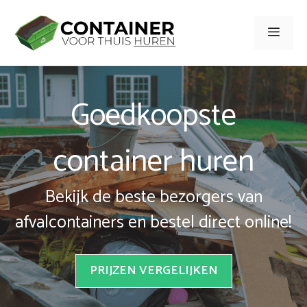
Spring
naar
Men
inhoud
Goedkoopste
container huren
Bekijk de beste bezorgers van
afvalcontainers en bestel direct online!
PRIJZEN VERGELIJKEN