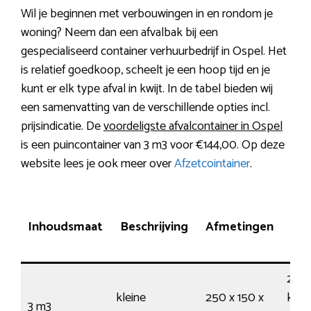
Wil je beginnen met verbouwingen in en rondom je
woning? Neem dan een afvalbak bij een
gespecialiseerd container verhuurbedrijf in Ospel. Het
is relatief goedkoop, scheelt je een hoop tijd en je
kunt er elk type afval in kwijt. In de tabel bieden wij
een samenvatting van de verschillende opties incl.
prijsindicatie. De
voordeligste afvalcontainer in Ospel
is een puincontainer van 3 m3 voor €144,00. Op deze
website lees je ook meer over
Afzetcointainer
.
Ge
Inhoudsmaat
Beschrijving
Afmetingen
25
kleine
250 x 150 x
krui
3 m3