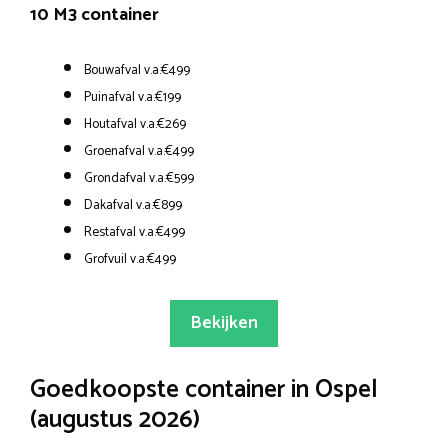
10 M3 container
Bouwafval v.a.€499
Puinafval v.a.€199
Houtafval v.a.€269
Groenafval v.a.€499
Grondafval v.a.€599
Dakafval v.a.€899
Restafval v.a.€499
Grofvuil v.a.€499
Bekijken
Goedkoopste container in Ospel
(augustus 2026)