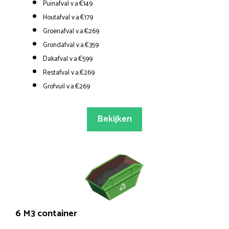
Puinafval v.a.€149
Houtafval v.a.€179
Groenafval v.a.€269
Grondafval v.a.€359
Dakafval v.a.€599
Restafval v.a.€269
Grofvuil v.a.€269
Bekijken
6 M3 container