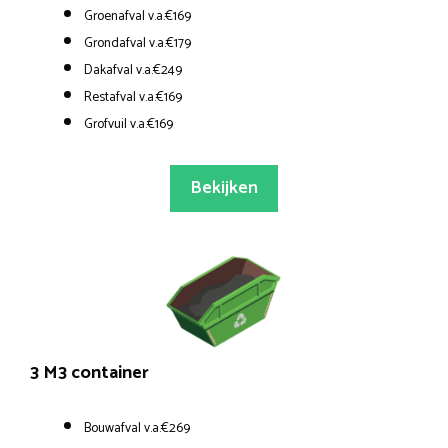
Groenafval v.a.€169
Grondafval v.a.€179
Dakafval v.a.€249
Restafval v.a.€169
Grofvuil v.a.€169
Bekijken
3 M3 container
Bouwafval v.a.€269