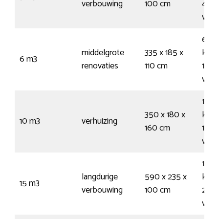
verbouwing
100 cm
45
vuil
60
middelgrote
335 x 185 x
krui
6 m3
renovaties
110 cm
100
vuil
100
350 x 180 x
krui
10 m3
verhuizing
160 cm
165
vuil
150
langdurige
590 x 235 x
krui
15 m3
verbouwing
100 cm
260
vuil