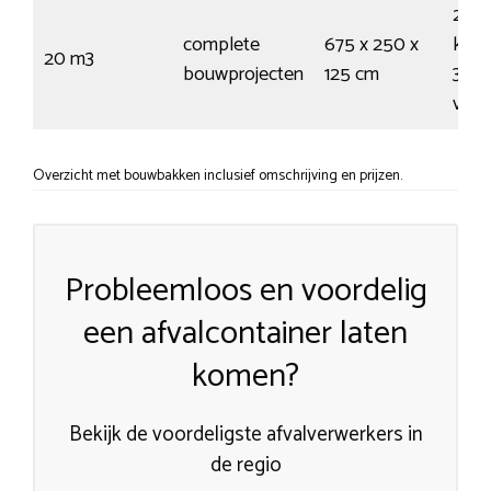
200
complete
675 x 250 x
krui
20 m3
bouwprojecten
125 cm
330
vuil
Overzicht met bouwbakken inclusief omschrijving en prijzen.
Probleemloos en voordelig
een afvalcontainer laten
komen?
Bekijk de voordeligste afvalverwerkers in
de regio