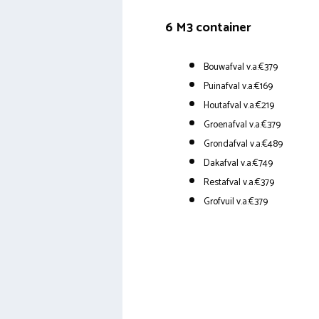
6 M3 container
Bouwafval v.a.€379
Puinafval v.a.€169
Houtafval v.a.€219
Groenafval v.a.€379
Grondafval v.a.€489
Dakafval v.a.€749
Restafval v.a.€379
Grofvuil v.a.€379