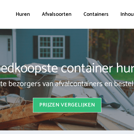
Huren
Afvalsoorten
Containers
Inhou
edkoopste container hu
te bezorgers van afvalcontainers en bestel 
PRIJZEN VERGELIJKEN