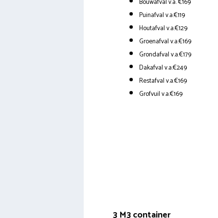
Bouwafval v.a. €169
Puinafval v.a.€119
Houtafval v.a.€129
Groenafval v.a.€169
Grondafval v.a.€179
Dakafval v.a.€249
Restafval v.a.€169
Grofvuil v.a.€169
3 M3 container