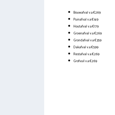
Bouwafval v.a.€269
Puinafval v.a.€149
Houtafval v.a.€179
Groenafval v.a.€269
Grondafval v.a.€359
Dakafval v.a.€599
Restafval v.a.€269
Grofvuil v.a.€269