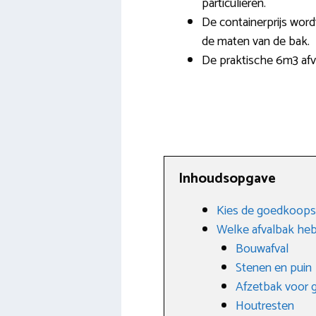
particulieren.
De containerprijs word
de maten van de bak.
De praktische 6m3 afv
Inhoudsopgave
Kies de goedkoopst
Welke afvalbak heb
Bouwafval
Stenen en puin
Afzetbak voor g
Houtresten