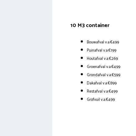
10 M3 container
Bouwafval v.a.€499
Puinafval v.a.€199
Houtafval v.a.€269
Groenafval v.a.€499
Grondafval v.a.€599
Dakafval v.a.€899
Restafval v.a.€499
Grofvuil v.a.€499