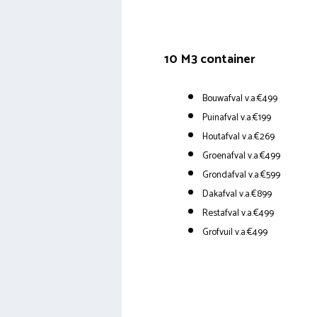
10 M3 container
Bouwafval v.a.€499
Puinafval v.a.€199
Houtafval v.a.€269
Groenafval v.a.€499
Grondafval v.a.€599
Dakafval v.a.€899
Restafval v.a.€499
Grofvuil v.a.€499