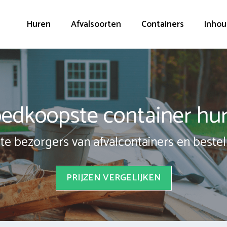
Huren
Afvalsoorten
Containers
Inhou
edkoopste container hu
te bezorgers van afvalcontainers en bestel 
PRIJZEN VERGELIJKEN