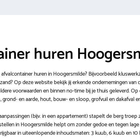
ainer huren Hoogers
fvalcontainer huren in Hoogersmilde? Bijvoorbeeld kluswerk
zand? Op deze website bekijk jij erkende ondernemingen van c
ldere voorwaarden en binnen no-time bij je thuis geleverd. Op d
, grond- en aarde, hout, bouw- en sloop, grofvuil en dakafval 
anpassingen (bijv. in een appartement) stapelt de berg troep 
stellen in Hoogersmilde helpt om zonder gedoe en tegen lage k
krijgbaar in uiteenlopende inhoudsmaten: 3 kuub, 6 kuub en 10