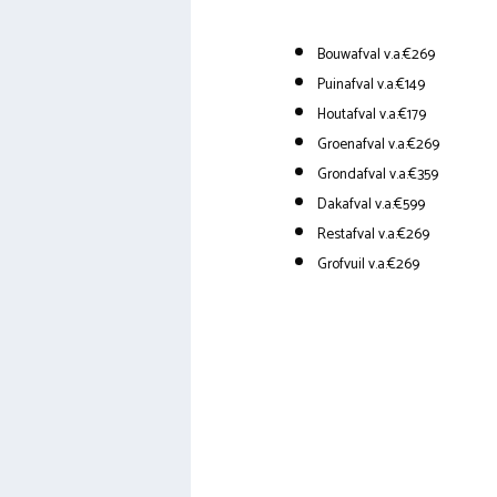
Bouwafval v.a.€269
Puinafval v.a.€149
Houtafval v.a.€179
Groenafval v.a.€269
Grondafval v.a.€359
Dakafval v.a.€599
Restafval v.a.€269
Grofvuil v.a.€269