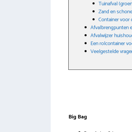
Tuinafval (groen
Zand en schone
Container voor 
Afvalbrengpunten e
Afvalwijzer huishoud
Een rolcontainer vo
Veelgestelde vragen
Big Bag