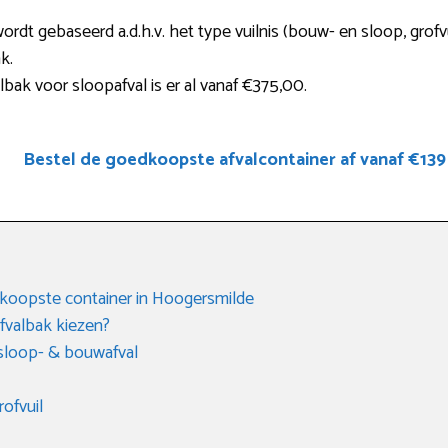
ordt gebaseerd a.d.h.v. het type vuilnis (bouw- en sloop, grofvu
k.
bak voor sloopafval is er al vanaf €375,00.
Bestel de goedkoopste afvalcontainer af vanaf €139
dkoopste container in Hoogersmilde
fvalbak kiezen?
 sloop- & bouwafval
rofvuil