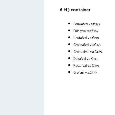
6 M3 container
Bouwafval v.a.€379
Puinafval v.a.€169
Houtafval v.a.€219
Groenafval v.a.€379
Grondafval v.a.€489
Dakafval v.a.€749
Restafval v.a.€379
Grofvuil v.a.€379