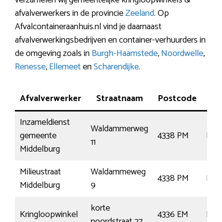
verzamelen wij gemeentelijke kringloopwinkels &
afvalverwerkers in de provincie
Zeeland
. Op
Afvalcontaineraanhuis.nl vind je daarnaast
afvalverwerkingsbedrijven en container-verhuurders in
de omgeving zoals in
Burgh-Haamstede
,
Noordwelle
,
Renesse
,
Ellemeet
en
Scharendijke
.
Afvalverwerker
Straatnaam
Postcode
P
Inzameldienst
Waldammerweg
gemeente
4338 PM
Mid
11
Middelburg
Milieustraat
Waldammeweg
4338 PM
Mid
Middelburg
9
korte
Kringloopwinkel
4336 EM
Mid
noordstraat 27