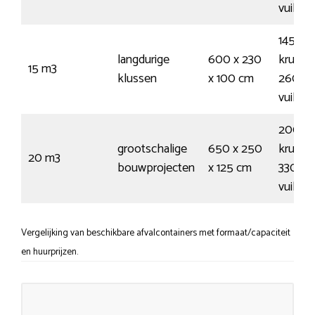
vuilnis
145
langdurige
600 x 230
kruiwa
15 m3
klussen
x 100 cm
260
vuilnis
200
grootschalige
650 x 250
kruiwa
20 m3
bouwprojecten
x 125 cm
330
vuilnis
Vergelijking van beschikbare afvalcontainers met formaat/capaciteit
en huurprijzen.