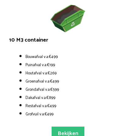
10 M3 container
Bouwafval v.a.€499
Puinafval v.a.€199
Houtafval v.a.€269
Groenafval v.a.€499
Grondafval v.a.€599
Dakafval v.a.€899
Restafval v.a.€499
Grofvuil v.a.€499
Bekijken