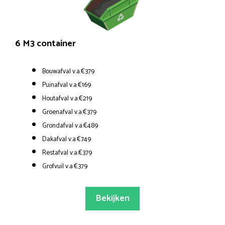
6 M3 container
Bouwafval v.a.€379
Puinafval v.a.€169
Houtafval v.a.€219
Groenafval v.a.€379
Grondafval v.a.€489
Dakafval v.a.€749
Restafval v.a.€379
Grofvuil v.a.€379
Bekijken