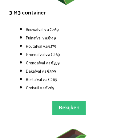
3 M3 container
Bouwafval v.a.€269
Puinafval v.a.€149
Houtafval v.a.€179
Groenafval v.a.€269
Grondafval v.a.€359
Dakafval v.a.€599
Restafval v.a.€269
Grofvuil v.a.€269
Bekijken