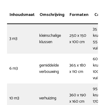
Inhoudsmaat
Omschrijving
Formaten
Capac
35
kleinschalige
250 x 150
kruiwa
3 m3
klussen
x 100 cm
55
vuilnis
60
gemiddelde
365 x 180
kruiwa
6 m3
verbouwing
x 110 cm
100
vuilnis
95
360 x 190
kruiwa
10 m3
verhuizing
x 160 cm
170