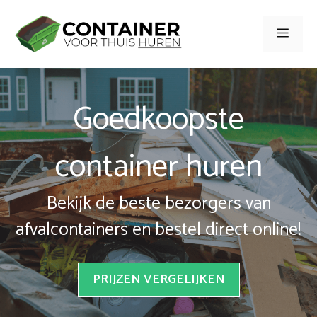
Spring
naar
Men
inhoud
Goedkoopste
container huren
Bekijk de beste bezorgers van
afvalcontainers en bestel direct online!
PRIJZEN VERGELIJKEN