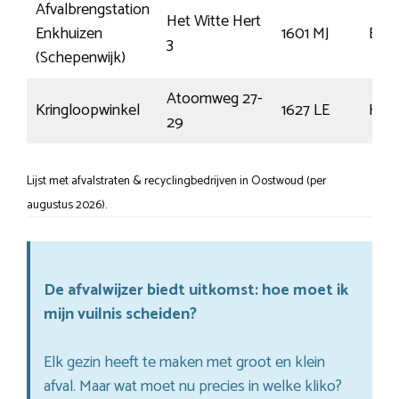
Afvalbrengstation
Het Witte Hert
Enkhuizen
1601 MJ
Enkh
3
(Schepenwijk)
Atoomweg 27-
Kringloopwinkel
1627 LE
Hoo
29
Lijst met afvalstraten & recyclingbedrijven in Oostwoud (per
augustus 2026).
De afvalwijzer biedt uitkomst: hoe moet ik
mijn vuilnis scheiden?
Elk gezin heeft te maken met groot en klein
afval. Maar wat moet nu precies in welke kliko?