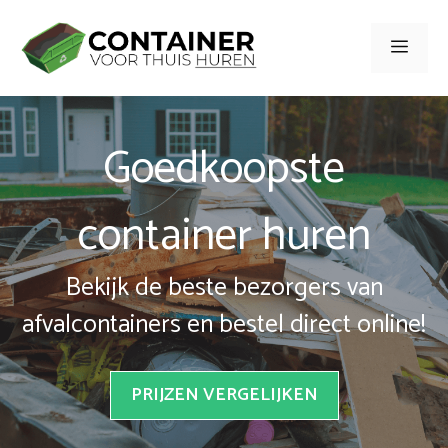
Spring
naar
Men
inhoud
Goedkoopste
container huren
Bekijk de beste bezorgers van
afvalcontainers en bestel direct online!
PRIJZEN VERGELIJKEN