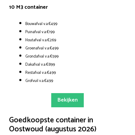
10 M3 container
Bouwafval v.a.€499
Puinafval v.a.€199
Houtafval v.a.€269
Groenafval v.a.€499
Grondafval v.a.€599
Dakafval v.a.€899
Restafval v.a.€499
Grofvuil v.a.€499
Bekijken
Goedkoopste container in
Oostwoud (augustus 2026)