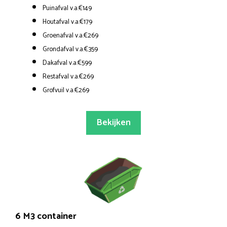
Puinafval v.a.€149
Houtafval v.a.€179
Groenafval v.a.€269
Grondafval v.a.€359
Dakafval v.a.€599
Restafval v.a.€269
Grofvuil v.a.€269
Bekijken
6 M3 container