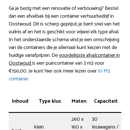
Ga je bezig met een renovatie of verbouwing? Bestel
dan een afvalbak bij een container verhuurbedrijf in
Oostwoud. Dit is scherp geprijsd, je bent snel van het
vuilnis af en het is geschikt voor vrijwel elk type afval.
In het onderstaande schema vind je een omschrijving
van de containers die je allemaal kunt kiezen met de
huidige vanafprijzen. De
voordeligste afvalcontainer in
Oostwoud
is een puincontainer van 3 m3 voor
€156,00. Je kunt hier ook meer lezen over
10 M3
container
.
B
Inhoud
Type klus
Maten
Capaciteit
260 x
30
klein
160 x
kruiwagens /