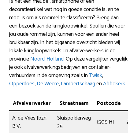
Is het een meubel, smartphone of een
decoratieartikel wat nog in goede conditie is, en te
mooi is om als rommel te classificeren? Breng dan
een bezoek aan de kringloopwinkel. Spullen die voor
jou oude rommel zijn, kunnen voor een ander heel
bruikbaar zijn. In het bijgaande overzicht bieden wij
lokale kringloopwinkels +n afvalverwerkers in de
provincie
Noord-Holland
. Op deze vergelijker vergelijk
je ook afvalverwerkingsbedrijven en container-
verhuurders in de omgeving zoals in
Twisk
,
Opperdoes
,
De Weere
,
Lambertschaag
en
Abbekerk
.
Afvalverwerker
Straatnaam
Postcode
Pl
A. de Vries Jbzn.
Sluispolderweg
1505 HJ
Zaa
B.V.
35