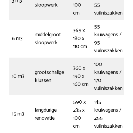
3 m3
€
sloopwerk
100
55
cm
vuilniszakken
55
365 x
middelgroot
kruiwagens /
6 m3
180 x
€
sloopwerk
95
110 cm
vuilniszakken
100
360 x
grootschalige
kruiwagens /
10 m3
190 x
€
klussen
170
160 cm
vuilniszakken
590 x
145
langdurige
235 x
kruiwagens /
15 m3
€
renovatie
100
255
cm
vuilniszakken