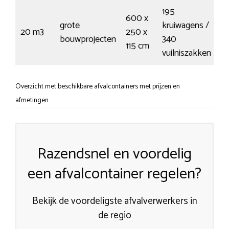
195
600 x
grote
kruiwagens /
20 m3
250 x
€
bouwprojecten
340
115 cm
vuilniszakken
Overzicht met beschikbare afvalcontainers met prijzen en
afmetingen.
Razendsnel en voordelig
een afvalcontainer regelen?
Bekijk de voordeligste afvalverwerkers in
de regio