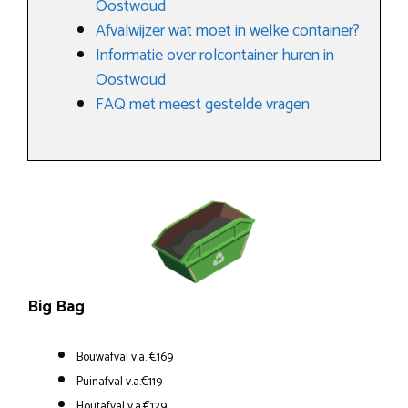
Oostwoud
Afvalwijzer wat moet in welke container?
Informatie over rolcontainer huren in
Oostwoud
FAQ met meest gestelde vragen
Big Bag
Bouwafval v.a. €169
Puinafval v.a.€119
Houtafval v.a.€129