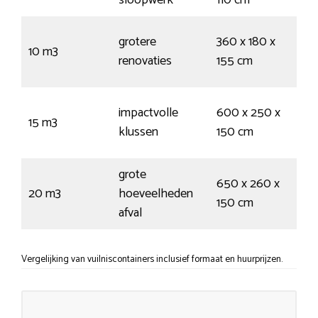
95 
grotere
360 x 180 x
10 m3
155
renovaties
155 cm
vui
145
impactvolle
600 x 250 x
15 m3
25
klussen
150 cm
vui
grote
200
650 x 260 x
20 m3
hoeveelheden
/ 3
150 cm
afval
vui
Vergelijking van vuilniscontainers inclusief formaat en huurprijzen.