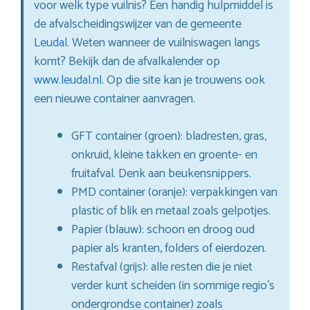
voor welk type vuilnis? Een handig hulpmiddel is
de afvalscheidingswijzer van de gemeente
Leudal
. Weten wanneer de vuilniswagen langs
komt? Bekijk dan de afvalkalender op
www.leudal.nl
. Op die site kan je trouwens ook
een nieuwe container aanvragen.
GFT container (groen): bladresten, gras,
onkruid, kleine takken en groente- en
fruitafval. Denk aan beukensnippers.
PMD container (oranje): verpakkingen van
plastic of blik en metaal zoals gelpotjes.
Papier (blauw): schoon en droog oud
papier als kranten, folders of eierdozen.
Restafval (grijs): alle resten die je niet
verder kunt scheiden (in sommige regio’s
ondergrondse container) zoals