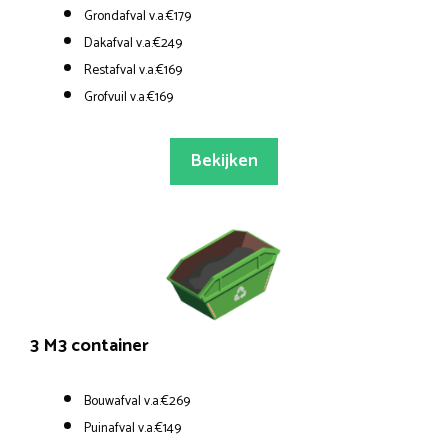
Grondafval v.a.€179
Dakafval v.a.€249
Restafval v.a.€169
Grofvuil v.a.€169
Bekijken
3 M3 container
Bouwafval v.a.€269
Puinafval v.a.€149