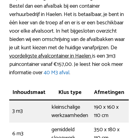
Bestel dan een afvalbak bij een container
verhuurbedrijf in Haelen. Het is betaalbaar, je bent in
één keer van de troep af en er is er een beschikbaar
voor elke afvalsoort. In het bijgesloten overzicht
bieden wij een omschrijving van de afvalbakken waar
je uit kunt kiezen met de huidige vanafprijzen. De
voordeligste afvalcontainer in Haelen
is een 3m3
puincontainer vanaf €157,00. Je leest hier ook meer
informatie over
40 M3 afval
.
Inhoudsmaat
Klus type
Afmetingen
La
kleinschalige
190 x 160 x
25 
3 m3
werkzaamheden
110 cm
45 
gemiddeld
350 x 180 x
60 
6 m3
sloopwerk
110 cm
95 