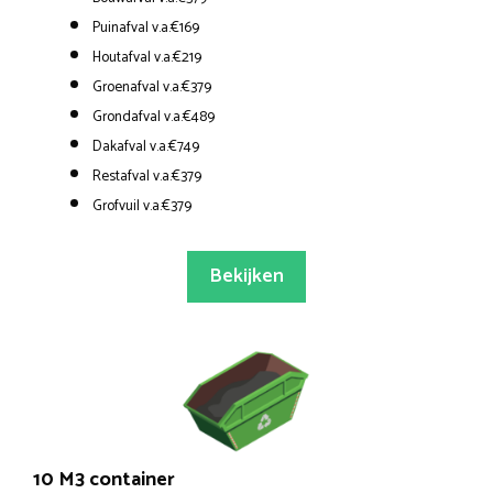
Puinafval v.a.€169
Houtafval v.a.€219
Groenafval v.a.€379
Grondafval v.a.€489
Dakafval v.a.€749
Restafval v.a.€379
Grofvuil v.a.€379
Bekijken
10 M3 container