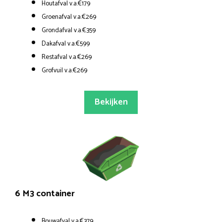
Houtafval v.a.€179
Groenafval v.a.€269
Grondafval v.a.€359
Dakafval v.a.€599
Restafval v.a.€269
Grofvuil v.a.€269
Bekijken
6 M3 container
Bouwafval v.a.€379