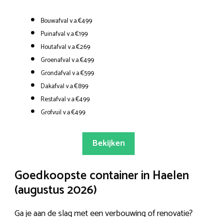
Bouwafval v.a.€499
Puinafval v.a.€199
Houtafval v.a.€269
Groenafval v.a.€499
Grondafval v.a.€599
Dakafval v.a.€899
Restafval v.a.€499
Grofvuil v.a.€499
Bekijken
Goedkoopste container in Haelen
(augustus 2026)
Ga je aan de slag met een verbouwing of renovatie?