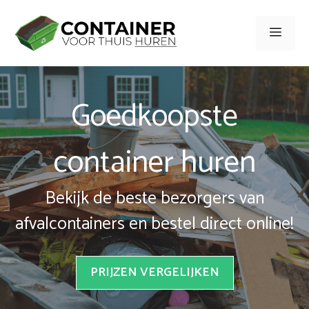
Spring
naar
Men
inhoud
Goedkoopste
container huren
Bekijk de beste bezorgers van
afvalcontainers en bestel direct online!
PRIJZEN VERGELIJKEN