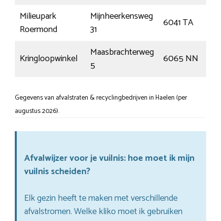
Milieupark
Mijnheerkensweg
6041 TA
Ro
Roermond
31
Maasbrachterweg
Kringloopwinkel
6065 NN
Mo
5
Gegevens van afvalstraten & recyclingbedrijven in Haelen (per
augustus 2026).
Afvalwijzer voor je vuilnis: hoe moet ik mijn
vuilnis scheiden?
Elk gezin heeft te maken met verschillende
afvalstromen. Welke kliko moet ik gebruiken