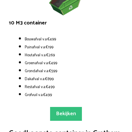
10 M3 container
Bouwafval v.a.€499
Puinafval v.a.€199
Houtafval v.a.€269
Groenafval v.a.€499
Grondafval v.a.€599
Dakafval v.a.€899
Restafval v.a.€499
Grofvuil v.a.€499
Bekijken