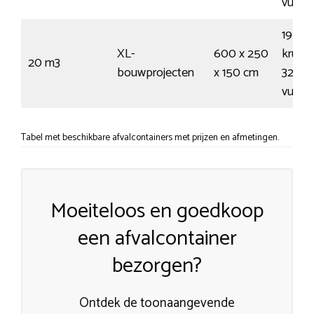
vuilni
195
XL-
600 x 250
kruiwa
20 m3
bouwprojecten
x 150 cm
325
vuilni
Tabel met beschikbare afvalcontainers met prijzen en afmetingen.
Moeiteloos en goedkoop
een afvalcontainer
bezorgen?
Ontdek de toonaangevende