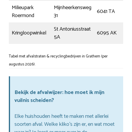
Milieupark
Mijnheerkensweg
6041 TA
Ro
Roermond
31
St Antoniusstraat
Kringloopwinkel
6095 AK
Ba
5A
Tabel met afvalstraten & recyclingbedrijven in Grathem (per
augustus 2026).
Bekijk de afvalwijzer: hoe moet ik mijn
vuilnis scheiden?
Elke huishouden heeft te maken met allerlei
soorten afval. Welke kliko’s zijn er, en wat moet