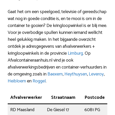
Gaat het om een speelgoed, televisie of gereedschap
wat nog in goede conditie is, en te mooi is om in de
container te gooien? De kringloopwinkel is er blij mee.
Voor je overbodige spullen kunnen iemand wellicht
heel gelukkig maken. In het bijgaande overzicht
ontdek je adresgegevens van afvalverwerkers +
kringloopwinkels in de provincie
Limburg
. Op
Afvalcontaineraanhuis.nl vind je ook
afvalverwerkingsbedrijven en container-verhuurders in
de omgeving zoals in
Baexem
,
Heythuysen
,
Leveroy
,
Heibloem
en
Roggel
.
Afvalverwerker
Straatnaam
Postcode
RD Maasland
De Giesel 17
6081 PG
Ha