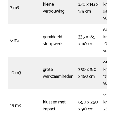
kleine
230 x 143 x
kruiwa
3 m3
verbouwing
135 cm
55
vuilni
60
gemiddeld
335 x 185
kruiwa
6 m3
sloopwerk
x 110 cm
100
vuilni
95
grote
350 x 180
kruiwa
10 m3
werkzaamheden
x 160 cm
170
vuilni
145
klussen met
650 x 250
kruiwa
15 m3
impact
x 90 cm
260