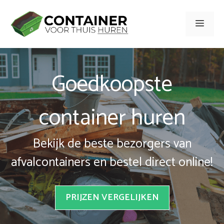
Spring
naar
Men
inhoud
Goedkoopste
container huren
Bekijk de beste bezorgers van
afvalcontainers en bestel direct online!
PRIJZEN VERGELIJKEN