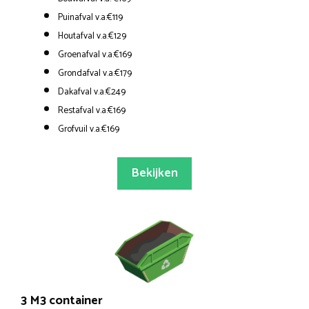
Puinafval v.a.€119
Houtafval v.a.€129
Groenafval v.a.€169
Grondafval v.a.€179
Dakafval v.a.€249
Restafval v.a.€169
Grofvuil v.a.€169
Bekijken
3 M3 container