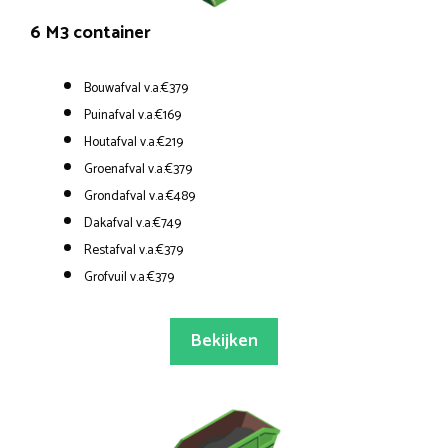
6 M3 container
Bouwafval v.a.€379
Puinafval v.a.€169
Houtafval v.a.€219
Groenafval v.a.€379
Grondafval v.a.€489
Dakafval v.a.€749
Restafval v.a.€379
Grofvuil v.a.€379
Bekijken