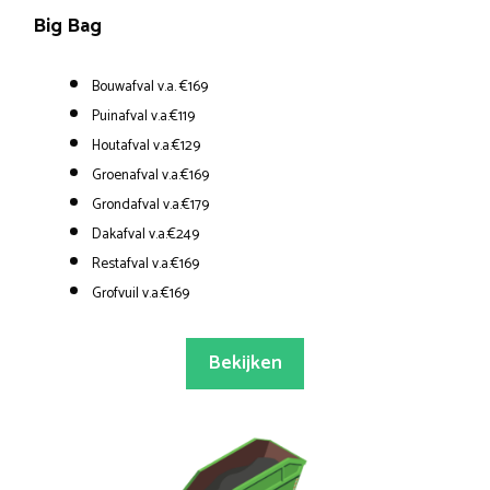
Big Bag
Bouwafval v.a. €169
Puinafval v.a.€119
Houtafval v.a.€129
Groenafval v.a.€169
Grondafval v.a.€179
Dakafval v.a.€249
Restafval v.a.€169
Grofvuil v.a.€169
Bekijken