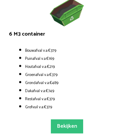
6 M3 container
Bouwafval v.a.€379
Puinafval v.a.€169
Houtafval v.a.€219
Groenafval v.a.€379
Grondafval v.a.€489
Dakafval v.a.€749
Restafval v.a.€379
Grofvuil v.a.€379
Bekijken