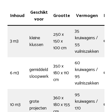
Geschikt
Inhoud
Grootte
Vermogen
Prij
voor
35
250 x
kleine
kruiwagens /
3 m3
150 x
€15
klussen
55
100 cm
vuilniszakken
60
350 x
gemiddeld
kruiwagens /
6 m3
180 x 110
€17
sloopwerk
95
cm
vuilniszakken
95
360 x
grote
kruiwagens /
10 m3
180 x 155
€212
projecten
170
cm