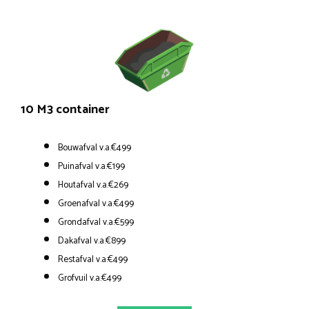
10 M3 container
Bouwafval v.a.€499
Puinafval v.a.€199
Houtafval v.a.€269
Groenafval v.a.€499
Grondafval v.a.€599
Dakafval v.a.€899
Restafval v.a.€499
Grofvuil v.a.€499