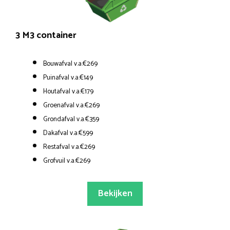
3 M3 container
Bouwafval v.a.€269
Puinafval v.a.€149
Houtafval v.a.€179
Groenafval v.a.€269
Grondafval v.a.€359
Dakafval v.a.€599
Restafval v.a.€269
Grofvuil v.a.€269
Bekijken