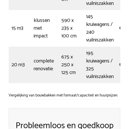
vuilniszakken
145
klussen
590 x
kruiwagens /
15 m3
met
235 x
€30
240
impact
100 cm
vuilniszakken
195
675 x
complete
kruiwagens /
20 m3
250 x
€40
renovatie
325
125 cm
vuilniszakken
Vergelijking van bouwbakken met formaat/capaciteit en huurprijzen.
Probleemloos en goedkoop