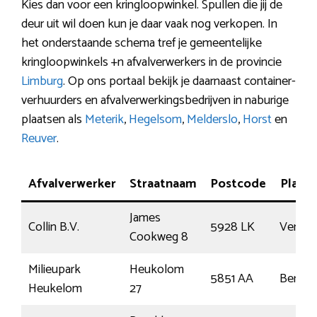
Kies dan voor een kringloopwinkel. Spullen die jij de
deur uit wil doen kun je daar vaak nog verkopen. In
het onderstaande schema tref je gemeentelijke
kringloopwinkels +n afvalverwerkers in de provincie
Limburg
. Op ons portaal bekijk je daarnaast container-
verhuurders en afvalverwerkingsbedrijven in naburige
plaatsen als
Meterik
,
Hegelsom
,
Melderslo
,
Horst
en
Reuver
.
Afvalverwerker
Straatnaam
Postcode
Plaats
James
Collin B.V.
5928 LK
Venlo
Cookweg 8
Milieupark
Heukolom
5851 AA
Bergen
Heukelom
27