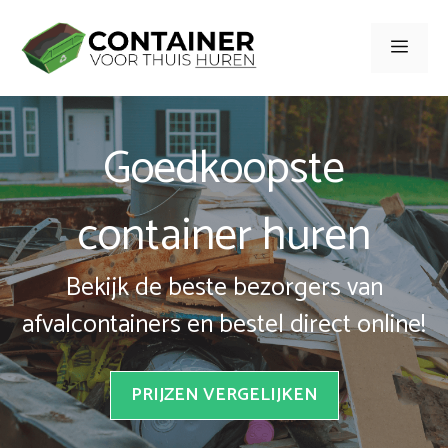
Spring
naar
Men
inhoud
Goedkoopste
container huren
Bekijk de beste bezorgers van
afvalcontainers en bestel direct online!
PRIJZEN VERGELIJKEN