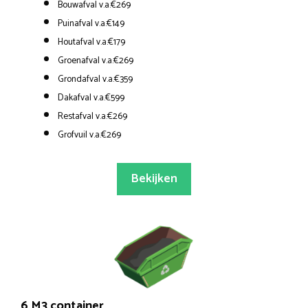
Bouwafval v.a.€269
Puinafval v.a.€149
Houtafval v.a.€179
Groenafval v.a.€269
Grondafval v.a.€359
Dakafval v.a.€599
Restafval v.a.€269
Grofvuil v.a.€269
Bekijken
6 M3 container