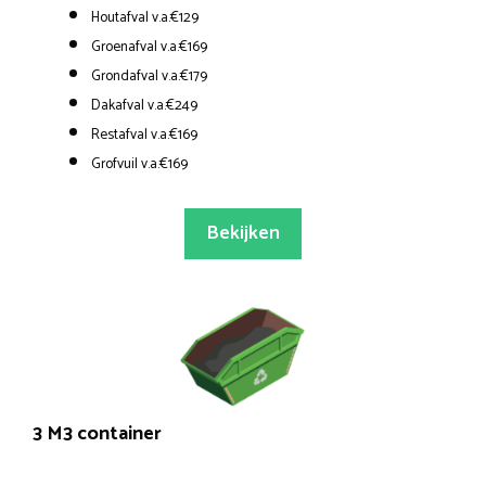
Houtafval v.a.€129
Groenafval v.a.€169
Grondafval v.a.€179
Dakafval v.a.€249
Restafval v.a.€169
Grofvuil v.a.€169
Bekijken
3 M3 container