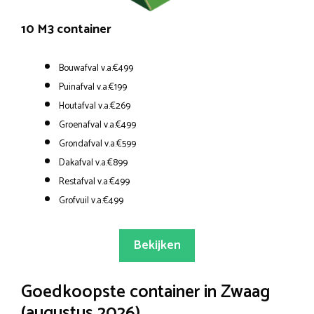
10 M3 container
Bouwafval v.a.€499
Puinafval v.a.€199
Houtafval v.a.€269
Groenafval v.a.€499
Grondafval v.a.€599
Dakafval v.a.€899
Restafval v.a.€499
Grofvuil v.a.€499
Bekijken
Goedkoopste container in Zwaag
(augustus 2026)