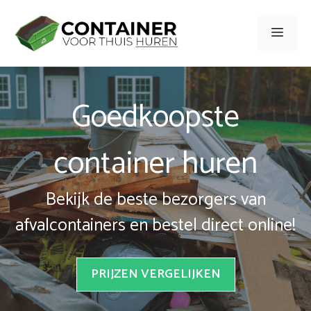
Spring
naar
Men
inhoud
Goedkoopste
container huren
Bekijk de beste bezorgers van
afvalcontainers en bestel direct online!
PRIJZEN VERGELIJKEN