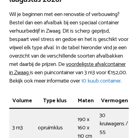
Wil je beginnen met een renovatie of verbouwing?
Bestel dan een afvalbak bij een speciaal container
verhuurbedrijf in Zwaag. Dit is scherp geprijsd,
bespaart veel stress en gedoe en het is geschikt voor
vrijwel elk type afval. In de tabel hieronder vind je een
overzicht van de verschillende soorten afvalbakken
met daarbij de prijzen. De
voordeligste afvalcontainer
in Zwaag
is een puincontainer van 3 m3 voor €152,00.
Bekijk ook meer informatie over
10 kuub container
.
Volume
Type klus
Maten
Vermogen
H
30
190 x
kruiwagens /
3 m3
opruimklus
160 x
€
55
110 cm