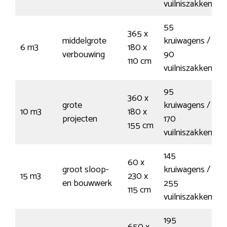
vuilniszakken
55
365 x
middelgrote
kruiwagens /
6 m3
180 x
€
verbouwing
90
110 cm
vuilniszakken
95
360 x
grote
kruiwagens /
10 m3
180 x
€
projecten
170
155 cm
vuilniszakken
145
60 x
groot sloop-
kruiwagens /
15 m3
230 x
€
en bouwwerk
255
115 cm
vuilniszakken
195
650 x