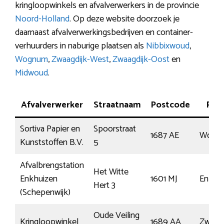
kringloopwinkels en afvalverwerkers in de provincie
Noord-Holland
. Op deze website doorzoek je
daarnaast afvalverwerkingsbedrijven en container-
verhuurders in naburige plaatsen als
Nibbixwoud
,
Wognum
,
Zwaagdijk-West
,
Zwaagdijk-Oost
en
Midwoud
.
Afvalverwerker
Straatnaam
Postcode
Plaa
Sortiva Papier en
Spoorstraat
1687 AE
Wogn
Kunststoffen B.V.
5
Afvalbrengstation
Het Witte
Enkhuizen
1601 MJ
Enkhu
Hert 3
(Schepenwijk)
Oude Veiling
Kringloopwinkel
1689 AA
Zwaag