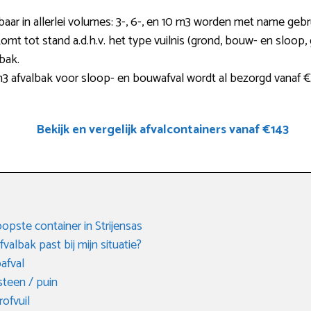
gbaar in allerlei volumes: 3-, 6-, en 10 m3 worden met name gebru
omt tot stand a.d.h.v. het type vuilnis (grond, bouw- en sloop, g
bak.
 afvalbak voor sloop- en bouwafval wordt al bezorgd vanaf 
Bekijk en vergelijk afvalcontainers vanaf €143
opste container in Strijensas
albak past bij mijn situatie?
afval
steen / puin
rofvuil