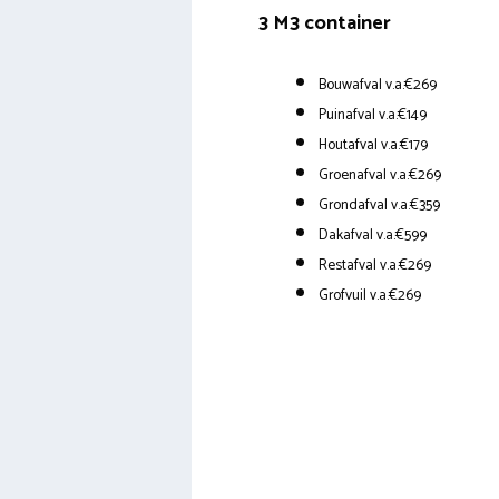
3 M3 container
Bouwafval v.a.€269
Puinafval v.a.€149
Houtafval v.a.€179
Groenafval v.a.€269
Grondafval v.a.€359
Dakafval v.a.€599
Restafval v.a.€269
Grofvuil v.a.€269