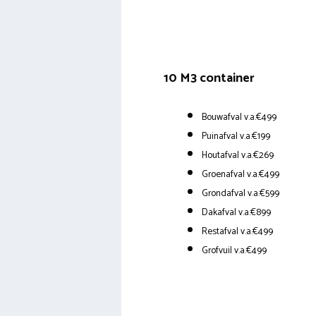
10 M3 container
Bouwafval v.a.€499
Puinafval v.a.€199
Houtafval v.a.€269
Groenafval v.a.€499
Grondafval v.a.€599
Dakafval v.a.€899
Restafval v.a.€499
Grofvuil v.a.€499