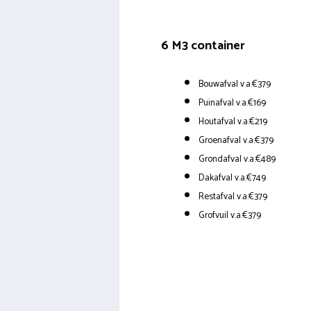
6 M3 container
Bouwafval v.a.€379
Puinafval v.a.€169
Houtafval v.a.€219
Groenafval v.a.€379
Grondafval v.a.€489
Dakafval v.a.€749
Restafval v.a.€379
Grofvuil v.a.€379