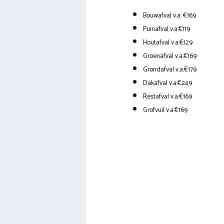
Bouwafval v.a. €169
Puinafval v.a.€119
Houtafval v.a.€129
Groenafval v.a.€169
Grondafval v.a.€179
Dakafval v.a.€249
Restafval v.a.€169
Grofvuil v.a.€169