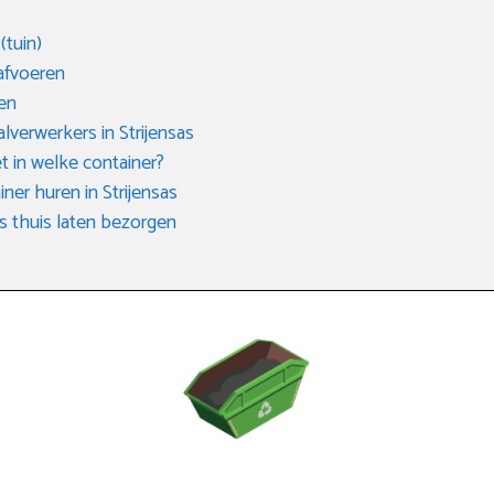
(tuin)
afvoeren
en
valverwerkers in Strijensas
t in welke container?
ner huren in Strijensas
s thuis laten bezorgen