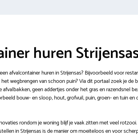
iner huren Strijensa
 afvalcontainer huren in Strijensas? Bijvoorbeeld voor resta
t wegbrengen van schoon puin? Via dit portaal zoek je de b
e afvalbakken, geen addertjes onder het gras en razendsnel b
orbeeld bouw- en sloop, hout, grofvuil, puin, groen- en tuin en 
novaties rondom je woning blijf je vaak zitten met veel rotzooi.
stellen in Strijensas is de manier om moeiteloos en voor scherp