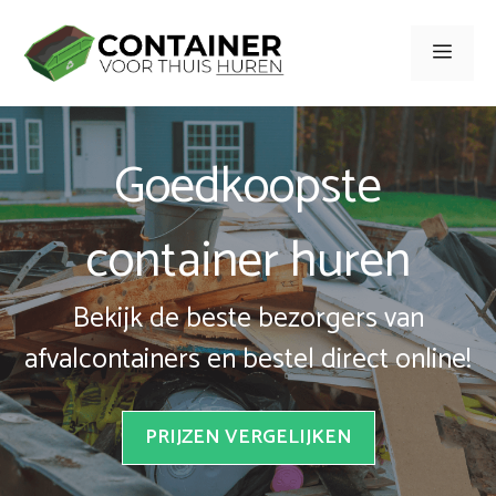
Spring
naar
Men
inhoud
Goedkoopste
container huren
Bekijk de beste bezorgers van
afvalcontainers en bestel direct online!
PRIJZEN VERGELIJKEN