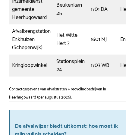
Inzameldienst
Beukenlaan
gemeente
1701 DA
Heerh
25
Heerhugowaard
Afvalbrengstation
Het Witte
Enkhuizen
1601 MJ
Enkhu
Hert 3
(Schepenwijk)
Stationsplein
Kringloopwinkel
1703 WB
Heerh
24
Contactgegevens van afvalstraten + recyclingbedrijven in
Heerhugowaard (per augustus 2026).
De afvalwijzer biedt uitkomst: hoe moet ik
mijn vuilnis scheiden?