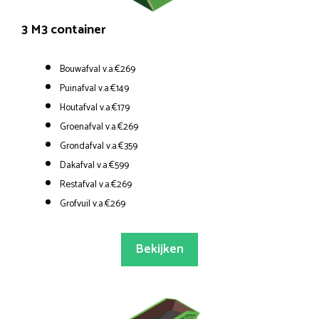
3 M3 container
Bouwafval v.a.€269
Puinafval v.a.€149
Houtafval v.a.€179
Groenafval v.a.€269
Grondafval v.a.€359
Dakafval v.a.€599
Restafval v.a.€269
Grofvuil v.a.€269
Bekijken