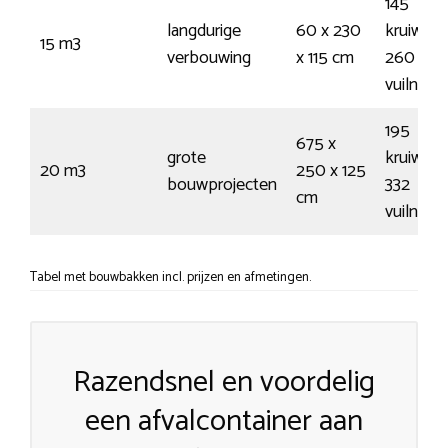
145
langdurige
60 x 230
kruiwage
15 m3
verbouwing
x 115 cm
260
vuilnisz
195
675 x
grote
kruiwage
20 m3
250 x 125
bouwprojecten
332
cm
vuilnisz
Tabel met bouwbakken incl. prijzen en afmetingen.
Razendsnel en voordelig
een afvalcontainer aan