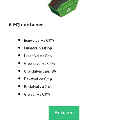
6 M3 container
Bouwafval v.a.€379
Puinafval v.a.€169
Houtafval v.a.€219
Groenafval v.a.€379
Grondafval v.a.€489
Dakafval v.a.€749
Restafval v.a.€379
Grofvuil v.a.€379
Bekijken