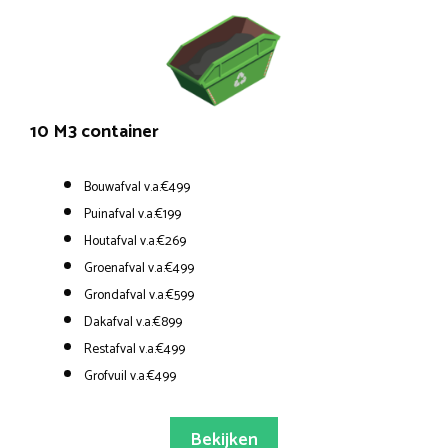
10 M3 container
Bouwafval v.a.€499
Puinafval v.a.€199
Houtafval v.a.€269
Groenafval v.a.€499
Grondafval v.a.€599
Dakafval v.a.€899
Restafval v.a.€499
Grofvuil v.a.€499
Bekijken