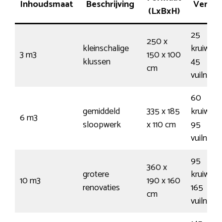
Inhoudsmaat
Beschrijving
Vermo
(LxBxH)
25
250 x
kleinschalige
kruiwage
3 m3
150 x 100
klussen
45
cm
vuilnisz
60
gemiddeld
335 x 185
kruiwage
6 m3
sloopwerk
x 110 cm
95
vuilnisz
95
360 x
grotere
kruiwage
10 m3
190 x 160
renovaties
165
cm
vuilnisz