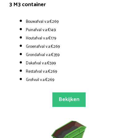
3 M3 container
Bouwafval v.a.€269
Puinafval v.a.€149
Houtafval v.a.€179
Groenafval v.a.€269
Grondafval v.a.€359
Dakafval v.a.€599
Restafval v.a.€269
Grofvuil v.a.€269
Bekijken