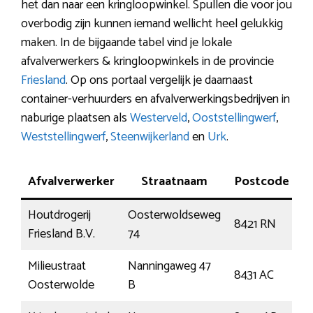
het dan naar een kringloopwinkel. Spullen die voor jou
overbodig zijn kunnen iemand wellicht heel gelukkig
maken. In de bijgaande tabel vind je lokale
afvalverwerkers & kringloopwinkels in de provincie
Friesland
. Op ons portaal vergelijk je daarnaast
container-verhuurders en afvalverwerkingsbedrijven in
naburige plaatsen als
Westerveld
,
Ooststellingwerf
,
Weststellingwerf
,
Steenwijkerland
en
Urk
.
Afvalverwerker
Straatnaam
Postcode
Houtdrogerij
Oosterwoldseweg
8421 RN
O
Friesland B.V.
74
Milieustraat
Nanningaweg 47
8431 AC
O
Oosterwolde
B