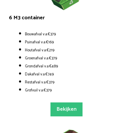
6 M3 container
Bouwafval v.a.€379
Puinafval v.a.€169
Houtafval v.a.€219
Groenafval v.a.€379
Grondafval v.a.€489
Dakafval v.a.€749
Restafval v.a.€379
Grofvuil v.a.€379
Bekijken