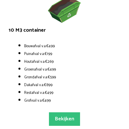
10 M3 container
Bouwafval v.a.€499
Puinafval v.a.€199
Houtafval v.a.€269
Groenafval v.a.€499
Grondafval v.a.€599
Dakafval v.a.€899
Restafval v.a.€499
Grofvuil v.a.€499
Bekijken