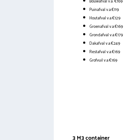
Bouwafval v.a. €169
Puinafval v.a.€119
Houtafval v.a.€129
Groenafval v.a.€169
Grondafval v.a.€179
Dakafval v.a.€249
Restafval v.a.€169
Grofvuil v.a.€169
3 M3 container