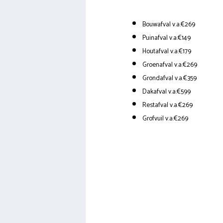
Bouwafval v.a.€269
Puinafval v.a.€149
Houtafval v.a.€179
Groenafval v.a.€269
Grondafval v.a.€359
Dakafval v.a.€599
Restafval v.a.€269
Grofvuil v.a.€269