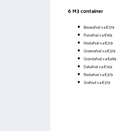
6 M3 container
Bouwafval v.a.€379
Puinafval v.a.€169
Houtafval v.a.€219
Groenafval v.a.€379
Grondafval v.a.€489
Dakafval v.a.€749
Restafval v.a.€379
Grofvuil v.a.€379