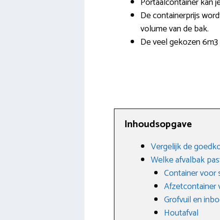
Portaalcontainer kan j
De containerprijs wordt
volume van de bak.
De veel gekozen 6m3 a
Inhoudsopgave
Vergelijk de goedk
Welke afvalbak past
Container voor 
Afzetcontainer
Grofvuil en inb
Houtafval