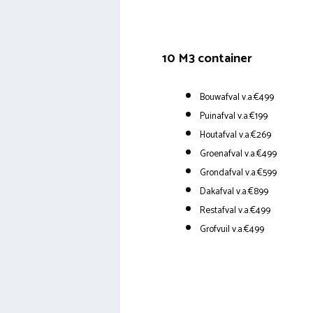
10 M3 container
Bouwafval v.a.€499
Puinafval v.a.€199
Houtafval v.a.€269
Groenafval v.a.€499
Grondafval v.a.€599
Dakafval v.a.€899
Restafval v.a.€499
Grofvuil v.a.€499