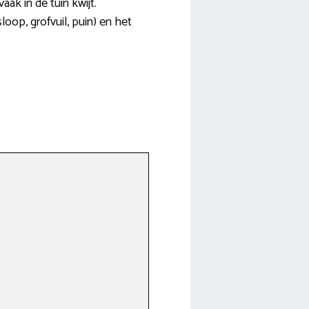
ak in de tuin kwijt.
loop, grofvuil, puin) en het