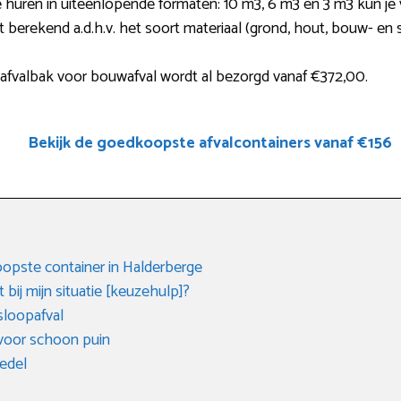
e huren in uiteenlopende formaten: 10 m3, 6 m3 en 3 m3 kun je va
 berekend a.d.h.v. het soort materiaal (grond, hout, bouw- en s
fvalbak voor bouwafval wordt al bezorgd vanaf €372,00.
Bekijk de goedkoopste afvalcontainers vanaf €156
oopste container in Halderberge
 bij mijn situatie [keuzehulp]?
sloopafval
 voor schoon puin
oedel