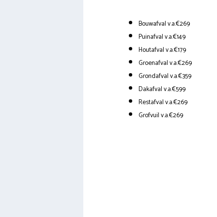
Bouwafval v.a.€269
Puinafval v.a.€149
Houtafval v.a.€179
Groenafval v.a.€269
Grondafval v.a.€359
Dakafval v.a.€599
Restafval v.a.€269
Grofvuil v.a.€269