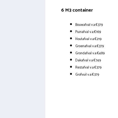
6 M3 container
Bouwafval v.a.€379
Puinafval v.a.€169
Houtafval v.a.€219
Groenafval v.a.€379
Grondafval v.a.€489
Dakafval v.a.€749
Restafval v.a.€379
Grofvuil v.a.€379