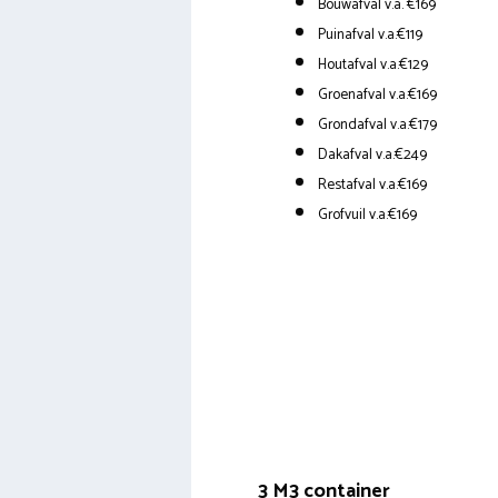
Bouwafval v.a. €169
Puinafval v.a.€119
Houtafval v.a.€129
Groenafval v.a.€169
Grondafval v.a.€179
Dakafval v.a.€249
Restafval v.a.€169
Grofvuil v.a.€169
3 M3 container