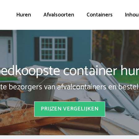
Huren
Afvalsoorten
Containers
Inhou
edkoopste container hu
te bezorgers van afvalcontainers en bestel 
PRIJZEN VERGELIJKEN