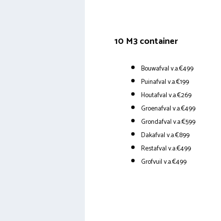
10 M3 container
Bouwafval v.a.€499
Puinafval v.a.€199
Houtafval v.a.€269
Groenafval v.a.€499
Grondafval v.a.€599
Dakafval v.a.€899
Restafval v.a.€499
Grofvuil v.a.€499