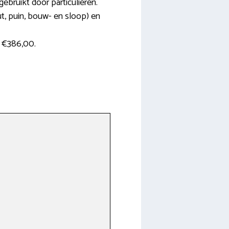
ebruikt door particulieren.
ut, puin, bouw- en sloop) en
f €386,00.