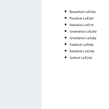
Bouwafval v.a.€269
Puinafval v.a.€149
Houtafval v.a.€179
Groenafval v.a.€269
Grondafval v.a.€359
Dakafval v.a.€599
Restafval v.a.€269
Grofvuil v.a.€269