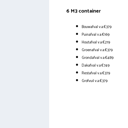
6 M3 container
Bouwafval v.a.€379
Puinafval v.a.€169
Houtafval v.a.€219
Groenafval v.a.€379
Grondafval v.a.€489
Dakafval v.a.€749
Restafval v.a.€379
Grofvuil v.a.€379