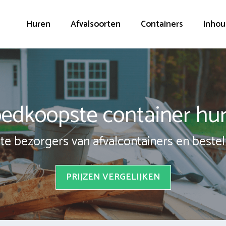
Huren
Afvalsoorten
Containers
Inhou
edkoopste container hu
te bezorgers van afvalcontainers en bestel 
PRIJZEN VERGELIJKEN