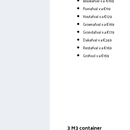
Bouwafval v.a. €169
Puinafval v.a.€119
Houtafval v.a.€129
Groenafval v.a.€169
Grondafval v.a.€179
Dakafval v.a.€249
Restafval v.a.€169
Grofvuil v.a.€169
3 M3 container