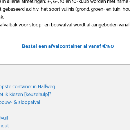
in allerlei afmetingen: 3-, 6-, 10 en 10-kuub worden met name g
 gebaseerd a.d.h.v. het soort vuilnis (grond, groen- en tuin, ho
k.
afvalbak voor sloop- en bouwafval wordt al aangeboden vana
Bestel een afvalcontainer al vanaf €150
pste container in Halfweg
t ik kiezen [keuzehulp]?
 bouw- & sloopafval
vuil
 hout