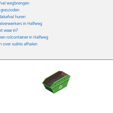
afval wegbrengen
n graszoden
dakafval huren
valverwerkers in Halfweg
et waar in?
 een rolcontainer in Halfweg
 over vuilnis afhalen