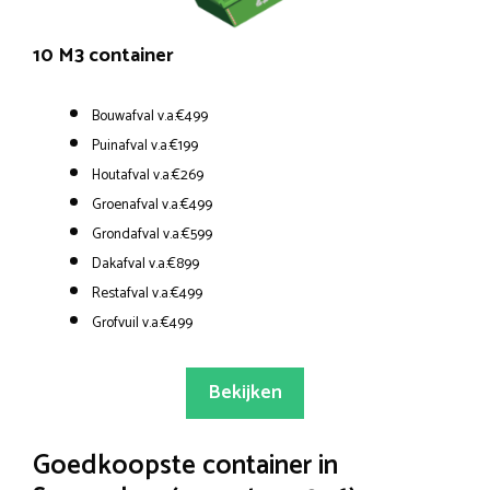
10 M3 container
Bouwafval v.a.€499
Puinafval v.a.€199
Houtafval v.a.€269
Groenafval v.a.€499
Grondafval v.a.€599
Dakafval v.a.€899
Restafval v.a.€499
Grofvuil v.a.€499
Bekijken
Goedkoopste container in