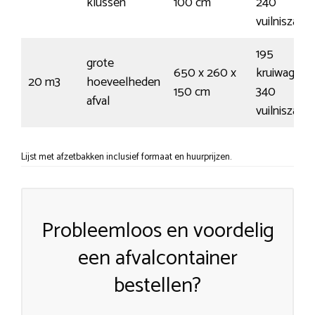
klussen
100 cm
240
vuilniszakk
195
grote
650 x 260 x
kruiwagens
20 m3
hoeveelheden
150 cm
340
afval
vuilniszakk
Lijst met afzetbakken inclusief formaat en huurprijzen.
Probleemloos en voordelig
een afvalcontainer
bestellen?