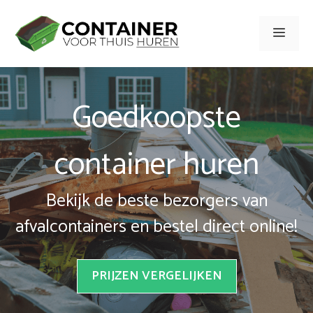
Spring
naar
Men
inhoud
Goedkoopste
container huren
Bekijk de beste bezorgers van
afvalcontainers en bestel direct online!
PRIJZEN VERGELIJKEN