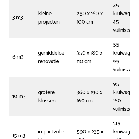
25
kleine
250 x 160 x
kruiwagens
3 m3
projecten
100 cm
45
vuilniszakk
55
gemiddelde
350 x 180 x
kruiwagens
6 m3
renovatie
110 cm
95
vuilniszakk
95
grotere
360 x 190 x
kruiwagens
10 m3
klussen
160 cm
160
vuilniszakk
145
impactvolle
590 x 235 x
kruiwagens
15 m3