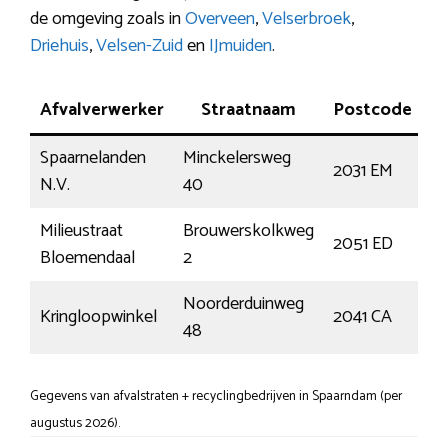
de omgeving zoals in
Overveen
,
Velserbroek
,
Driehuis
,
Velsen-Zuid
en
IJmuiden
.
Afvalverwerker
Straatnaam
Postcode
Spaarnelanden
Minckelersweg
2031 EM
H
N.V.
40
Milieustraat
Brouwerskolkweg
2051 ED
O
Bloemendaal
2
Noorderduinweg
Kringloopwinkel
2041 CA
Za
48
Gegevens van afvalstraten + recyclingbedrijven in Spaarndam (per
augustus 2026).