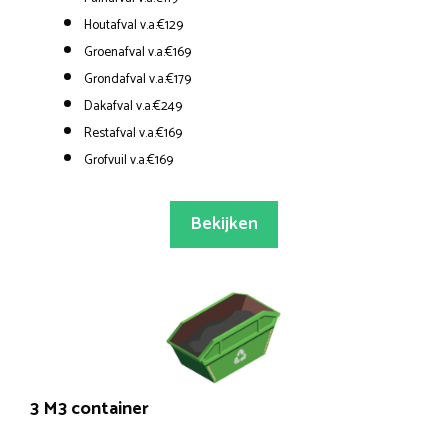
Houtafval v.a.€129
Groenafval v.a.€169
Grondafval v.a.€179
Dakafval v.a.€249
Restafval v.a.€169
Grofvuil v.a.€169
Bekijken
3 M3 container