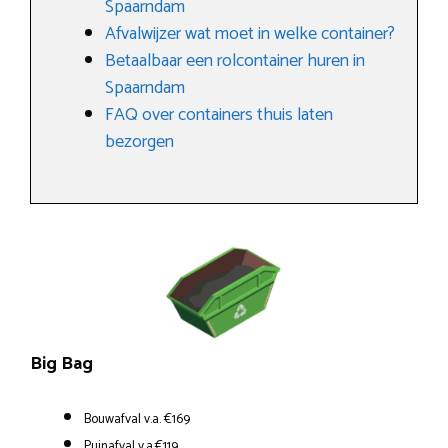
Spaarndam
Afvalwijzer wat moet in welke container?
Betaalbaar een rolcontainer huren in
Spaarndam
FAQ over containers thuis laten
bezorgen
Big Bag
Bouwafval v.a. €169
Puinafval v.a.€119