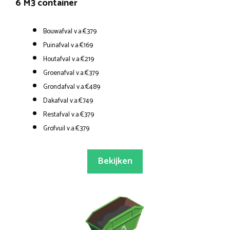
6 M3 container
Bouwafval v.a.€379
Puinafval v.a.€169
Houtafval v.a.€219
Groenafval v.a.€379
Grondafval v.a.€489
Dakafval v.a.€749
Restafval v.a.€379
Grofvuil v.a.€379
Bekijken