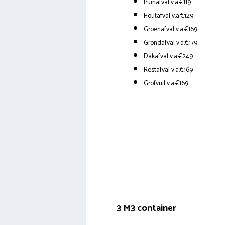
Puinafval v.a.€119
Houtafval v.a.€129
Groenafval v.a.€169
Grondafval v.a.€179
Dakafval v.a.€249
Restafval v.a.€169
Grofvuil v.a.€169
3 M3 container