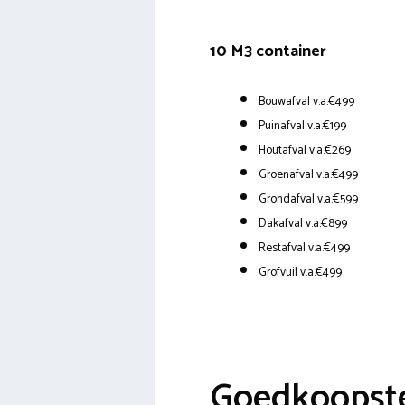
10 M3 container
Bouwafval v.a.€499
Puinafval v.a.€199
Houtafval v.a.€269
Groenafval v.a.€499
Grondafval v.a.€599
Dakafval v.a.€899
Restafval v.a.€499
Grofvuil v.a.€499
Goedkoopste 