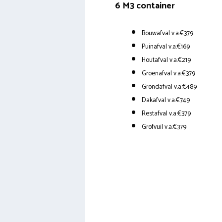
6 M3 container
Bouwafval v.a.€379
Puinafval v.a.€169
Houtafval v.a.€219
Groenafval v.a.€379
Grondafval v.a.€489
Dakafval v.a.€749
Restafval v.a.€379
Grofvuil v.a.€379