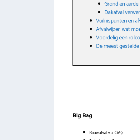
Grond en aarde
Dakafval verwe
Vuilnispunten en afv
Afvalwijzer: wat mo
Voordelig een rolcon
De meest gestelde 
Big Bag
Bouwafval v.a. €169