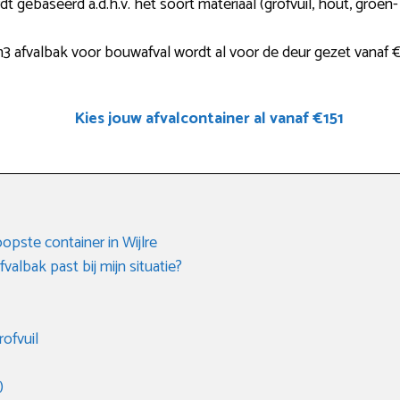
rdt gebaseerd a.d.h.v. het soort materiaal (grofvuil, hout, groen-
afvalbak voor bouwafval wordt al voor de deur gezet vanaf 
Kies jouw afvalcontainer al vanaf €151
opste container in Wijlre
albak past bij mijn situatie?
rofvuil
)