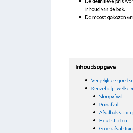
De definitieve prijs wo
inhoud van de bak.
De meest gekozen 6m3 
Inhoudsopgave
Vergelijk de goedko
Keuzehulp: welke afv
Sloopafval
Puinafval
Afvalbak voor g
Hout storten
Groenafval (tuin