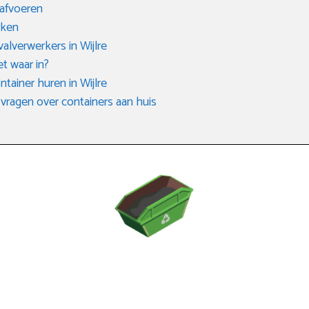
 afvoeren
rken
alverwerkers in Wijlre
et waar in?
tainer huren in Wijlre
vragen over containers aan huis