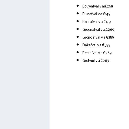
Bouwafval v.a.€269
Puinafval v.a.€149
Houtafval v.a.€179
Groenafval v.a.€269
Grondafval v.a.€359
Dakafval v.a.€599
Restafval v.a.€269
Grofvuil v.a.€269