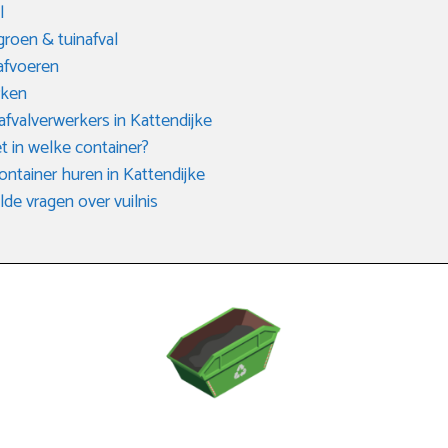
l
groen & tuinafval
afvoeren
rken
 afvalverwerkers in Kattendijke
t in welke container?
ontainer huren in Kattendijke
de vragen over vuilnis