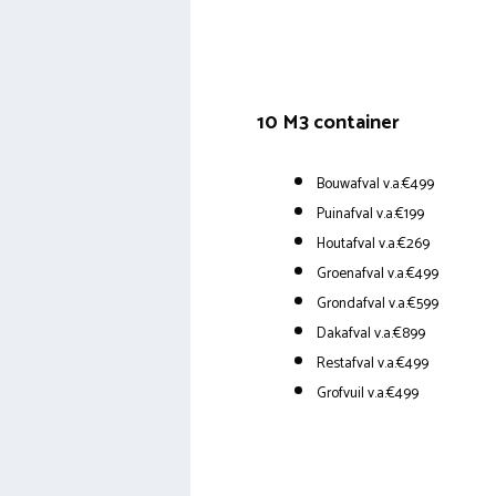
10 M3 container
Bouwafval v.a.€499
Puinafval v.a.€199
Houtafval v.a.€269
Groenafval v.a.€499
Grondafval v.a.€599
Dakafval v.a.€899
Restafval v.a.€499
Grofvuil v.a.€499