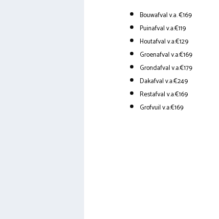
Bouwafval v.a. €169
Puinafval v.a.€119
Houtafval v.a.€129
Groenafval v.a.€169
Grondafval v.a.€179
Dakafval v.a.€249
Restafval v.a.€169
Grofvuil v.a.€169