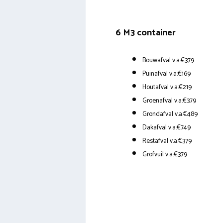
6 M3 container
Bouwafval v.a.€379
Puinafval v.a.€169
Houtafval v.a.€219
Groenafval v.a.€379
Grondafval v.a.€489
Dakafval v.a.€749
Restafval v.a.€379
Grofvuil v.a.€379