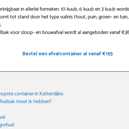
rkrijgbaar in allerlei formaten: 10 kuub, 6 kuub en 3 kuub wo
komt tot stand door het type vuilnis (hout, puin, groen- en tui
.
lbak voor sloop- en bouwafval wordt al aangeboden vanaf €3
Bestel een afvalcontainer al vanaf €155
opste container in Kattendijke
fvalbak moet ik hebben?
val
rofvuil