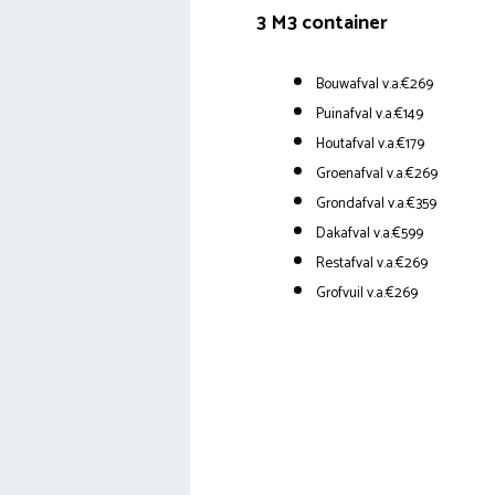
3 M3 container
Bouwafval v.a.€269
Puinafval v.a.€149
Houtafval v.a.€179
Groenafval v.a.€269
Grondafval v.a.€359
Dakafval v.a.€599
Restafval v.a.€269
Grofvuil v.a.€269