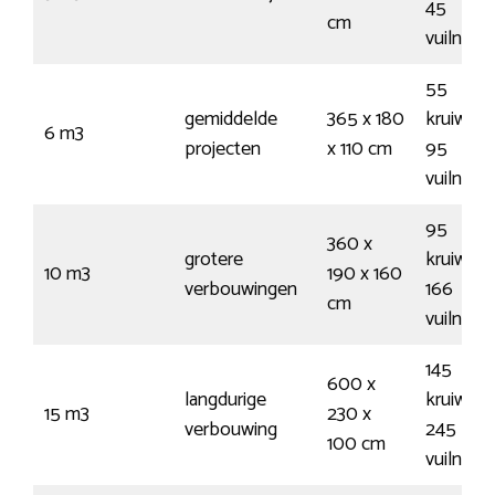
45
cm
vuilnisz
55
gemiddelde
365 x 180
kruiwage
6 m3
projecten
x 110 cm
95
vuilnisz
95
360 x
grotere
kruiwage
10 m3
190 x 160
verbouwingen
166
cm
vuilnisz
145
600 x
langdurige
kruiwage
15 m3
230 x
verbouwing
245
100 cm
vuilnisz