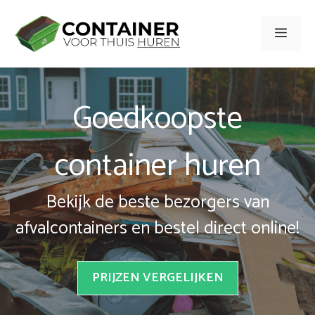
Spring
naar
Men
inhoud
Goedkoopste
container huren
Bekijk de beste bezorgers van
afvalcontainers en bestel direct online!
PRIJZEN VERGELIJKEN