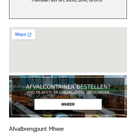
metalen als tin, lood, zink, brons.
Afvalbrengpunt Mheer