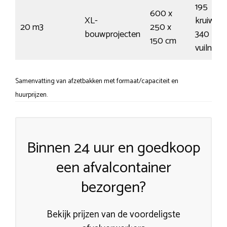
195
600 x
XL-
kruiwage
20 m3
250 x
bouwprojecten
340
150 cm
vuilnisz
Samenvatting van afzetbakken met formaat/capaciteit en
huurprijzen.
Binnen 24 uur en goedkoop
een afvalcontainer
bezorgen?
Bekijk prijzen van de voordeligste