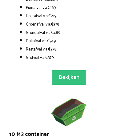
Puinafval v.a.€169
Houtafval v.a.€219
Groenafval v.a.€379
Grondafval v.a.€489
Dakafval v.a.€749
Restafval v.a.€379
Grofvuil v.a.€379
Bekijken
10 M3 container