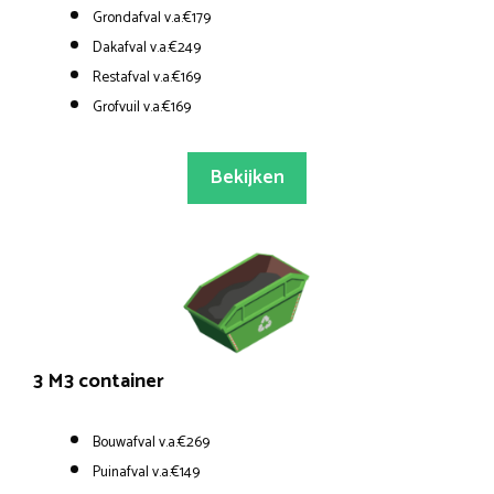
Grondafval v.a.€179
Dakafval v.a.€249
Restafval v.a.€169
Grofvuil v.a.€169
Bekijken
3 M3 container
Bouwafval v.a.€269
Puinafval v.a.€149