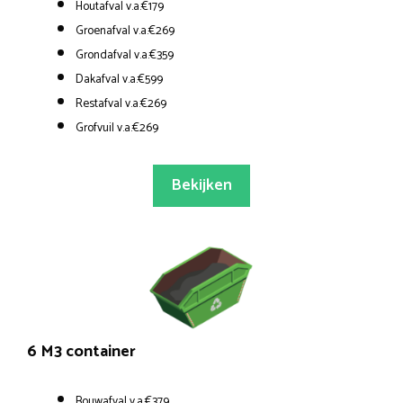
Houtafval v.a.€179
Groenafval v.a.€269
Grondafval v.a.€359
Dakafval v.a.€599
Restafval v.a.€269
Grofvuil v.a.€269
Bekijken
6 M3 container
Bouwafval v.a.€379