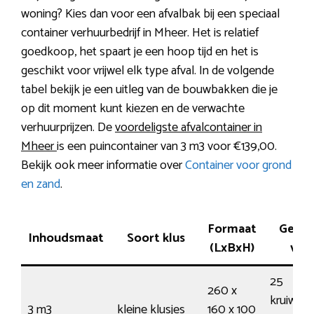
woning? Kies dan voor een afvalbak bij een speciaal
container verhuurbedrijf in Mheer. Het is relatief
goedkoop, het spaart je een hoop tijd en het is
geschikt voor vrijwel elk type afval. In de volgende
tabel bekijk je een uitleg van de bouwbakken die je
op dit moment kunt kiezen en de verwachte
verhuurprijzen. De
voordeligste afvalcontainer in
Mheer
is een puincontainer van 3 m3 voor €139,00.
Bekijk ook meer informatie over
Container voor grond
en zand
.
Formaat
Gesch
Inhoudsmaat
Soort klus
(LxBxH)
voo
25
260 x
kruiwage
3 m3
kleine klusjes
160 x 100