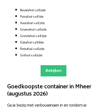
Bouwafval v.a.€499
Puinafval v.a.€199
Houtafval v.a.€269
Groenafval v.a.€499
Grondafval v.a.€599
Dakafval v.a.€899
Restafval v.a.€499
Grofvuil v.a.€499
Bekijken
Goedkoopste container in Mheer
(augustus 2026)
Ga je bezig met verbouwingen in en rondom je