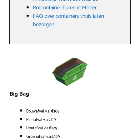
Rolcontainer huren in Mheer
FAQ over containers thuis laten
bezorgen
Big Bag
Bouwafval v.a. €169
Puinafval v.a.€119
Houtafval v.a.€129
Groenafval v.a.€169