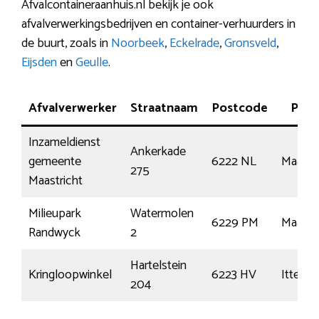
Afvalcontaineraanhuis.nl bekijk je ook
afvalverwerkingsbedrijven en container-verhuurders in
de buurt, zoals in
Noorbeek
,
Eckelrade
,
Gronsveld
,
Eijsden
en
Geulle
.
Afvalverwerker
Straatnaam
Postcode
Plaa
Inzameldienst
Ankerkade
gemeente
6222 NL
Maastr
275
Maastricht
Milieupark
Watermolen
6229 PM
Maastr
Randwyck
2
Hartelstein
Kringloopwinkel
6223 HV
Itteren
204