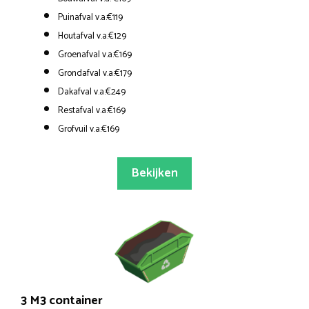
Puinafval v.a.€119
Houtafval v.a.€129
Groenafval v.a.€169
Grondafval v.a.€179
Dakafval v.a.€249
Restafval v.a.€169
Grofvuil v.a.€169
Bekijken
3 M3 container