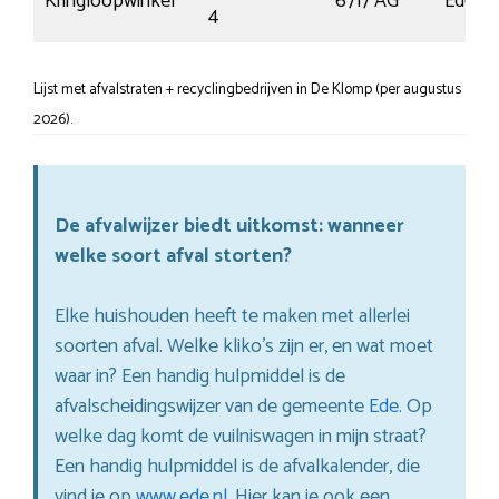
Kringloopwinkel
6717 AG
Ede
4
Lijst met afvalstraten + recyclingbedrijven in De Klomp (per augustus
2026).
De afvalwijzer biedt uitkomst: wanneer
welke soort afval storten?
Elke huishouden heeft te maken met allerlei
soorten afval. Welke kliko’s zijn er, en wat moet
waar in? Een handig hulpmiddel is de
afvalscheidingswijzer van de gemeente
Ede
. Op
welke dag komt de vuilniswagen in mijn straat?
Een handig hulpmiddel is de afvalkalender, die
vind je op
www.ede.nl
. Hier kan je ook een