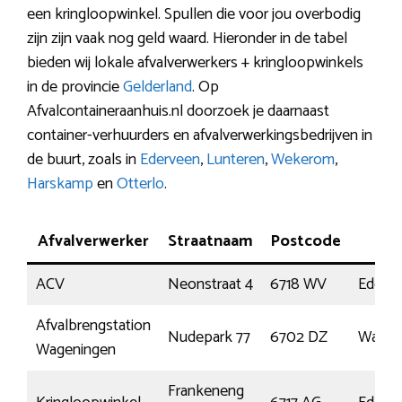
een kringloopwinkel. Spullen die voor jou overbodig
zijn zijn vaak nog geld waard. Hieronder in de tabel
bieden wij lokale afvalverwerkers + kringloopwinkels
in de provincie
Gelderland
. Op
Afvalcontaineraanhuis.nl doorzoek je daarnaast
container-verhuurders en afvalverwerkingsbedrijven in
de buurt, zoals in
Ederveen
,
Lunteren
,
Wekerom
,
Harskamp
en
Otterlo
.
Afvalverwerker
Straatnaam
Postcode
Pla
ACV
Neonstraat 4
6718 WV
Ede
Afvalbrengstation
Nudepark 77
6702 DZ
Wagen
Wageningen
Frankeneng