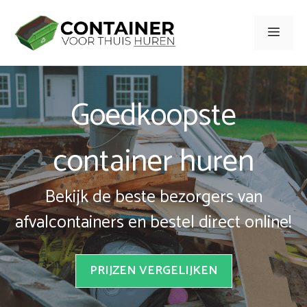
Spring
naar
Men
inhoud
Goedkoopste
container huren
Bekijk de beste bezorgers van
afvalcontainers en bestel direct online!
PRIJZEN VERGELIJKEN