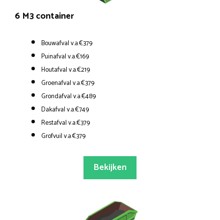
6 M3 container
Bouwafval v.a.€379
Puinafval v.a.€169
Houtafval v.a.€219
Groenafval v.a.€379
Grondafval v.a.€489
Dakafval v.a.€749
Restafval v.a.€379
Grofvuil v.a.€379
Bekijken