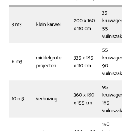
35
200 x 160
kruiwagens /
3 m3
klein karwei
x 110 cm
55
vuilniszakken
55
middelgrote
335 x 185
kruiwagens /
6 m3
projecten
x 110 cm
90
vuilniszakken
95
360 x 180
kruiwagens /
10 m3
verhuizing
x 155 cm
165
vuilniszakken
150