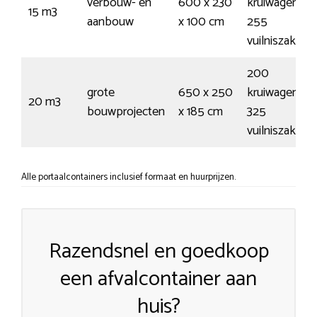
verbouw- en
600 x 230
kruiwagens /
15 m3
aanbouw
x 100 cm
255
vuilniszakken
200
grote
650 x 250
kruiwagens /
20 m3
bouwprojecten
x 185 cm
325
vuilniszakken
Alle portaalcontainers inclusief formaat en huurprijzen.
Razendsnel en goedkoop
een afvalcontainer aan
huis?