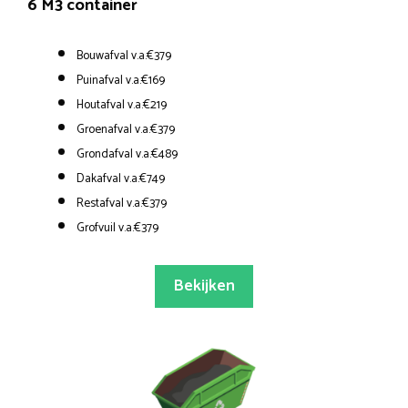
6 M3 container
Bouwafval v.a.€379
Puinafval v.a.€169
Houtafval v.a.€219
Groenafval v.a.€379
Grondafval v.a.€489
Dakafval v.a.€749
Restafval v.a.€379
Grofvuil v.a.€379
Bekijken