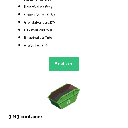
Houtafval v.a.€129
Groenafval v.a.€169
Grondafval v.a.€179
Dakafval v.a.€249
Restafval v.a.€169
Grofvuil v.a.€169
Bekijken
3 M3 container