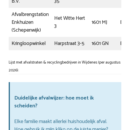
B.V.
35
Afvalbrengstation
Het Witte Hert
Enkhuizen
1601 MJ
Enkh
3
(Schepenwijk)
Kringloopwinkel
Harpstraat 3-5
1601 GN
Enkh
Lijst met afvalstraten & recyclingbedrijven in Wijdenes (per augustus
2026).
Duidelijke afvalwijzer: hoe moet ik
scheiden?
Elke familie maakt allerlei huishoudelijk afval.
Hoe gebruik ik mijn kliko op de juiste manier?