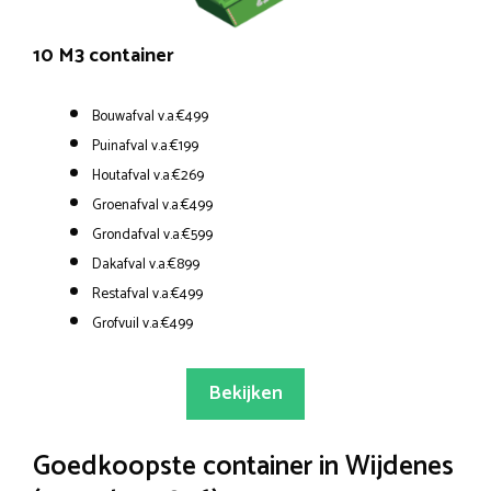
10 M3 container
Bouwafval v.a.€499
Puinafval v.a.€199
Houtafval v.a.€269
Groenafval v.a.€499
Grondafval v.a.€599
Dakafval v.a.€899
Restafval v.a.€499
Grofvuil v.a.€499
Bekijken
Goedkoopste container in Wijdenes