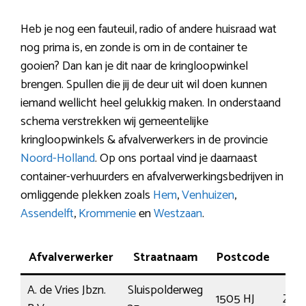
Heb je nog een fauteuil, radio of andere huisraad wat
nog prima is, en zonde is om in de container te
gooien? Dan kan je dit naar de kringloopwinkel
brengen. Spullen die jij de deur uit wil doen kunnen
iemand wellicht heel gelukkig maken. In onderstaand
schema verstrekken wij gemeentelijke
kringloopwinkels & afvalverwerkers in de provincie
Noord-Holland
. Op ons portaal vind je daarnaast
container-verhuurders en afvalverwerkingsbedrijven in
omliggende plekken zoals
Hem
,
Venhuizen
,
Assendelft
,
Krommenie
en
Westzaan
.
Afvalverwerker
Straatnaam
Postcode
Pl
A. de Vries Jbzn.
Sluispolderweg
1505 HJ
Zaa