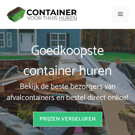
Spring
naar
Men
inhoud
Goedkoopste
container huren
Bekijk de beste bezorgers van
afvalcontainers en bestel direct online!
PRIJZEN VERGELIJKEN