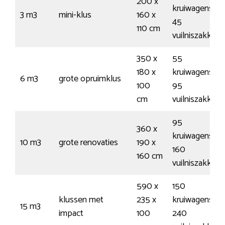
200 x
kruiwagens /
3 m3
mini-klus
160 x
45
110 cm
vuilniszakken
350 x
55
180 x
kruiwagens /
6 m3
grote opruimklus
100
95
cm
vuilniszakken
95
360 x
kruiwagens /
10 m3
grote renovaties
190 x
160
160 cm
vuilniszakken
590 x
150
klussen met
235 x
kruiwagens /
15 m3
impact
100
240