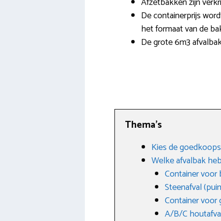
Afzetbakken zijn verkri
De containerprijs word
het formaat van de ba
De grote 6m3 afvalbak
Thema’s
Kies de goedkoopst
Welke afvalbak heb
Container voor
Steenafval (puin
Container voor g
A/B/C houtafva