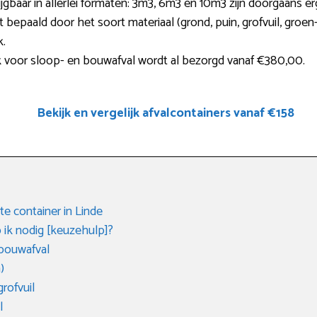
jgbaar in allerlei formaten: 3m3, 6m3 en 10m3 zijn doorgaans er
t bepaald door het soort materiaal (grond, puin, grofvuil, groen
k.
 voor sloop- en bouwafval wordt al bezorgd vanaf €380,00.
Bekijk en vergelijk afvalcontainers vanaf €158
e container in Linde
 ik nodig [keuzehulp]?
 bouwafval
)
rofvuil
l