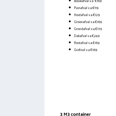
Bouwafval v.a. €169
Puinafval v.a.€119
Houtafval v.a.€129
Groenafval v.a.€169
Grondafval v.a.€179
Dakafval v.a.€249
Restafval v.a.€169
Grofvuil v.a.€169
3 M3 container