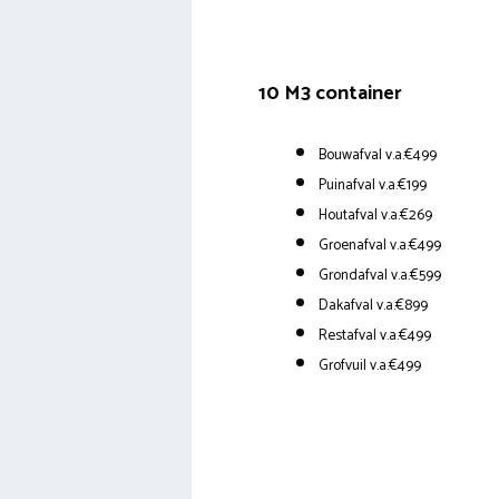
10 M3 container
Bouwafval v.a.€499
Puinafval v.a.€199
Houtafval v.a.€269
Groenafval v.a.€499
Grondafval v.a.€599
Dakafval v.a.€899
Restafval v.a.€499
Grofvuil v.a.€499