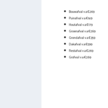
Bouwafval v.a.€269
Puinafval v.a.€149
Houtafval v.a.€179
Groenafval v.a.€269
Grondafval v.a.€359
Dakafval v.a.€599
Restafval v.a.€269
Grofvuil v.a.€269