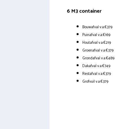
6 M3 container
Bouwafval v.a.€379
Puinafval v.a.€169
Houtafval v.a.€219
Groenafval v.a.€379
Grondafval v.a.€489
Dakafval v.a.€749
Restafval v.a.€379
Grofvuil v.a.€379