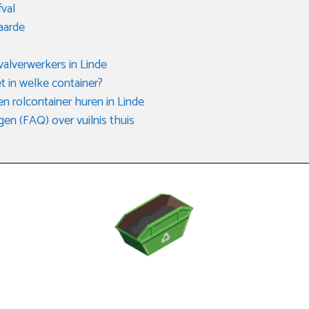
fval
aarde
valverwerkers in Linde
t in welke container?
en rolcontainer huren in Linde
en (FAQ) over vuilnis thuis