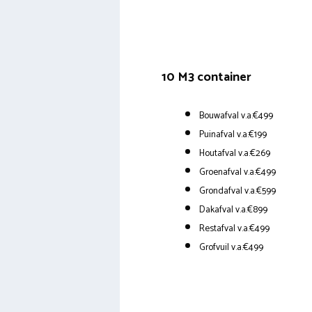
10 M3 container
Bouwafval v.a.€499
Puinafval v.a.€199
Houtafval v.a.€269
Groenafval v.a.€499
Grondafval v.a.€599
Dakafval v.a.€899
Restafval v.a.€499
Grofvuil v.a.€499