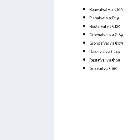
Bouwafval v.a. €169
Puinafval v.a.€119
Houtafval v.a.€129
Groenafval v.a.€169
Grondafval v.a.€179
Dakafval v.a.€249
Restafval v.a.€169
Grofvuil v.a.€169