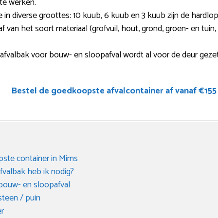
te werken.
e in diverse groottes: 10 kuub, 6 kuub en 3 kuub zijn de hardlop
af van het soort materiaal (grofvuil, hout, grond, groen- en tu
fvalbak voor bouw- en sloopafval wordt al voor de deur geze
Bestel de goedkoopste afvalcontainer af vanaf €155
te container in Mirns
fvalbak heb ik nodig?
bouw- en sloopafval
steen / puin
er