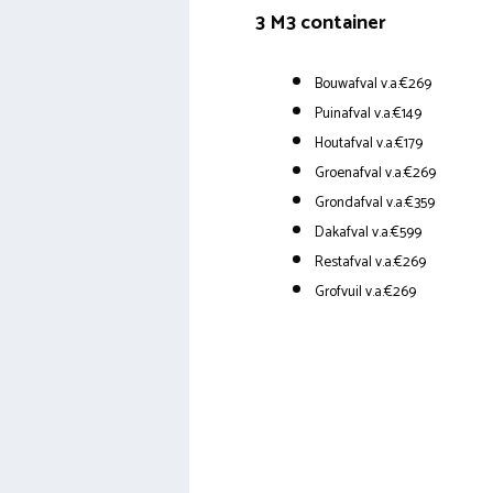
3 M3 container
Bouwafval v.a.€269
Puinafval v.a.€149
Houtafval v.a.€179
Groenafval v.a.€269
Grondafval v.a.€359
Dakafval v.a.€599
Restafval v.a.€269
Grofvuil v.a.€269