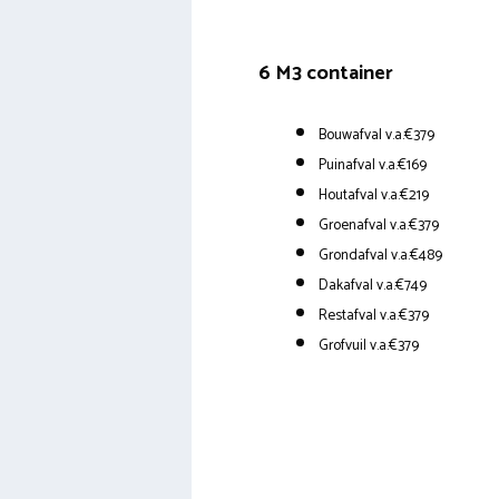
6 M3 container
Bouwafval v.a.€379
Puinafval v.a.€169
Houtafval v.a.€219
Groenafval v.a.€379
Grondafval v.a.€489
Dakafval v.a.€749
Restafval v.a.€379
Grofvuil v.a.€379