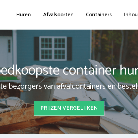
Huren
Afvalsoorten
Containers
Inhou
edkoopste container hu
te bezorgers van afvalcontainers en bestel 
PRIJZEN VERGELIJKEN