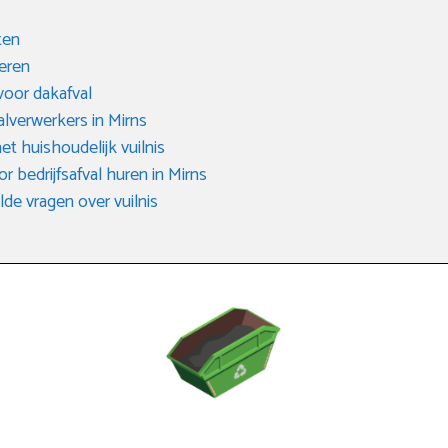
ten
eren
voor dakafval
valverwerkers in Mirns
het huishoudelijk vuilnis
r bedrijfsafval huren in Mirns
de vragen over vuilnis