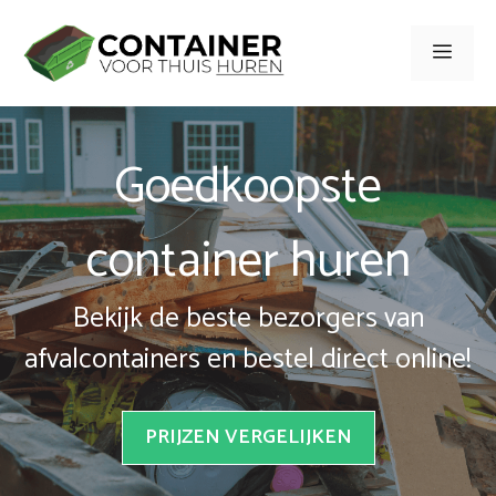
Spring
naar
Men
inhoud
Goedkoopste
container huren
Bekijk de beste bezorgers van
afvalcontainers en bestel direct online!
PRIJZEN VERGELIJKEN