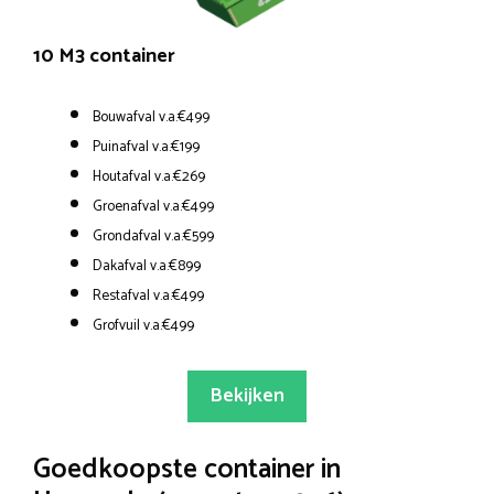
10 M3 container
Bouwafval v.a.€499
Puinafval v.a.€199
Houtafval v.a.€269
Groenafval v.a.€499
Grondafval v.a.€599
Dakafval v.a.€899
Restafval v.a.€499
Grofvuil v.a.€499
Bekijken
Goedkoopste container in