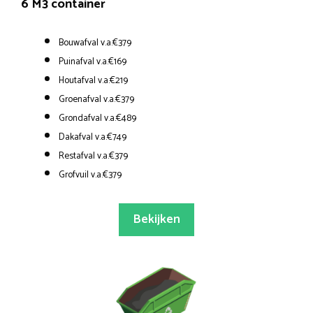
6 M3 container
Bouwafval v.a.€379
Puinafval v.a.€169
Houtafval v.a.€219
Groenafval v.a.€379
Grondafval v.a.€489
Dakafval v.a.€749
Restafval v.a.€379
Grofvuil v.a.€379
Bekijken