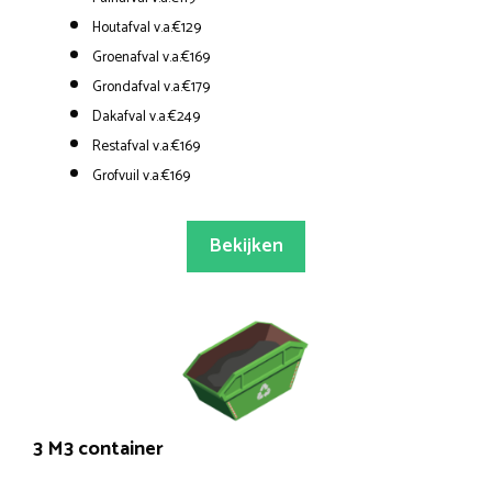
Houtafval v.a.€129
Groenafval v.a.€169
Grondafval v.a.€179
Dakafval v.a.€249
Restafval v.a.€169
Grofvuil v.a.€169
Bekijken
3 M3 container