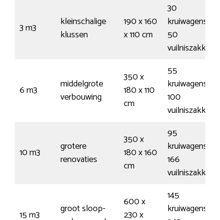
30
kleinschalige
190 x 160
kruiwagens /
3 m3
klussen
x 110 cm
50
vuilniszakken
55
350 x
middelgrote
kruiwagens /
6 m3
180 x 110
verbouwing
100
cm
vuilniszakken
95
350 x
grotere
kruiwagens /
10 m3
180 x 160
renovaties
166
cm
vuilniszakken
145
600 x
groot sloop-
kruiwagens /
15 m3
230 x