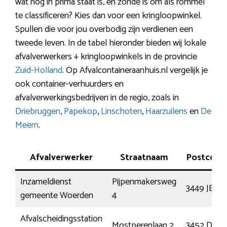
wat nog in prima staat is, en zonde is om als rommel
te classificeren? Kies dan voor een kringloopwinkel.
Spullen die voor jou overbodig zijn verdienen een
tweede leven. In de tabel hieronder bieden wij lokale
afvalverwerkers + kringloopwinkels in de provincie
Zuid-Holland
. Op Afvalcontaineraanhuis.nl vergelijk je
ook container-verhuurders en
afvalverwerkingsbedrijven in de regio, zoals in
Driebruggen
,
Papekop
,
Linschoten
,
Haarzuilens
en
De
Meern
.
Afvalverwerker
Straatnaam
Postcode
Inzameldienst
Pijpenmakersweg
3449 JE
gemeente Woerden
4
Afvalscheidingsstation
Mostperenlaan 2
3452 DN