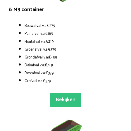
6 M3 container
Bouwafval v.a.€379
Puinafval v.a.€169
Houtafval v.a.€219
Groenafval v.a.€379
Grondafval v.a.€489
Dakafval v.a.€749
Restafval v.a.€379
Grofvuil v.a.€379
Bekijken