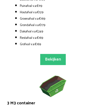
Puinafval v.a.€119
Houtafval v.a.€129
Groenafval v.a.€169
Grondafval v.a.€179
Dakafval v.a.€249
Restafval v.a.€169
Grofvuil v.a.€169
Bekijken
3 M3 container