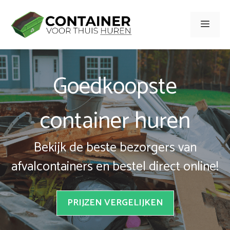
Spring
naar
Men
inhoud
Goedkoopste
container huren
Bekijk de beste bezorgers van
afvalcontainers en bestel direct online!
PRIJZEN VERGELIJKEN