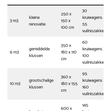
30
250 x
kleine
kruiwagens /
3 m3
150 x
renovatie
55
100 cm
vuilniszakken
60
350 x
gemiddelde
kruiwagens /
6 m3
180 x 110
klussen
100
cm
vuilniszakken
95
360 x
grootschalige
kruiwagens /
10 m3
180 x 155
klussen
160
cm
vuilniszakken
145
600 x