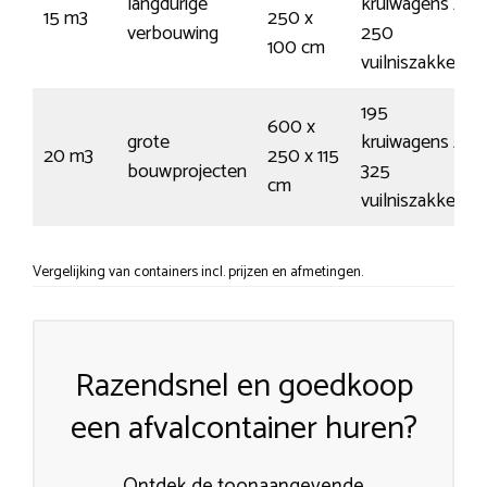
langdurige
kruiwagens /
15 m3
250 x
verbouwing
250
100 cm
vuilniszakken
195
600 x
grote
kruiwagens /
20 m3
250 x 115
bouwprojecten
325
cm
vuilniszakken
Vergelijking van containers incl. prijzen en afmetingen.
Razendsnel en goedkoop
een afvalcontainer huren?
Ontdek de toonaangevende