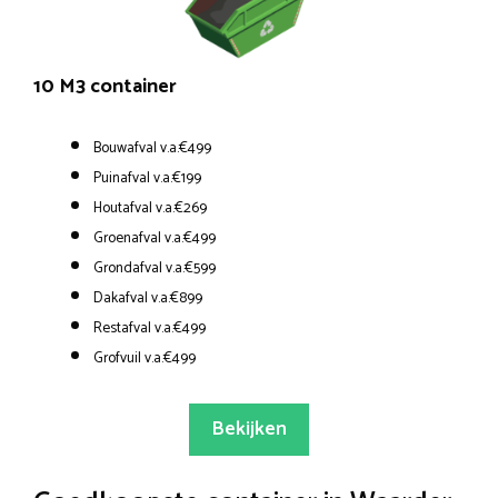
10 M3 container
Bouwafval v.a.€499
Puinafval v.a.€199
Houtafval v.a.€269
Groenafval v.a.€499
Grondafval v.a.€599
Dakafval v.a.€899
Restafval v.a.€499
Grofvuil v.a.€499
Bekijken